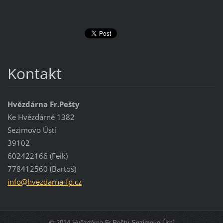
Kontakt
Hvězdárna Fr.Pešty
Ke Hvězdárně 1382
Sezimovo Ústí
39102
602422166 (Feik)
778412560 (Bartoš)
info@hve
zdarna-f
p.cz
© 2014 Hvězdárna Fr.Pešty Sezimovo Ústí