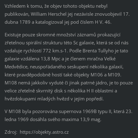
Vzhledem k tomu, že objev tohoto objektu nebyl
publikován, William Herschel jej nezávisle znovuobjevil 17.
dubna 1789 a katalogizoval jej pod číslem H V. 46.
Existuje pouze skromné množství záznamů prokazující
zřetelnou spirální strukturu této Sc galaxie, která se od nás
vzdaluje rychlostí 772 km.s-1. Podle Brenta Tullyho je tato
galaxie vzdálena 13,8 Mpc a je členem mračna Velké
Medvědice, neuspořádaného seskupení několika galaxií,
které pravděpodobně hostí také objekty M106 a M109.
M108 nemá jakkoliv vyduté či jinak patrné jádro, je to pouze
velice zřetelně skvrnitý disk s několika H II oblastmi a
hvězdokupami mladých hvězd v jejím popředí.
V M108 byla pozorována supernova 1969B typu II, která 23.
ledna 1969 dosáhla svého maxima 13,9 mag.
Zdroj: https://objekty.astro.cz