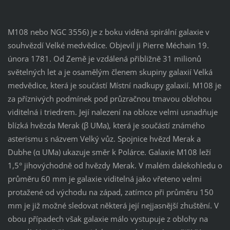
M108 nebo NGC 3556) je z boku viděná spirální galaxie v
souhvězdí Velké medvědice. Objevil ji Pierre Méchain 19.
února 1781. Od Země je vzdálená přibližně 31 milionů
světelných let a je osamělým členem skupiny galaxií Velká
medvědice, která je součástí Místní nadkupy galaxií. M108 je
za příznivých podmínek pod průzračnou tmavou oblohou
viditelná i triedrem. Její nalezení na obloze velmi usnadňuje
blízká hvězda Merak (β UMa), která je součástí známého
asterismu s názvem Velký vůz. Spojnice hvězd Merak a
Dubhe (α UMa) ukazuje směr k Polárce. Galaxie M108 leží
1,5° jihovýchodně od hvězdy Merak. V malém dalekohledu o
průměru 60 mm je galaxie viditelná jako vřeteno velmi
protažené od východu na západ, zatímco při průměru 150
mm je již možné sledovat některá její nejjasnější zhuštění. V
obou případech však galaxie málo vystupuje z oblohy na