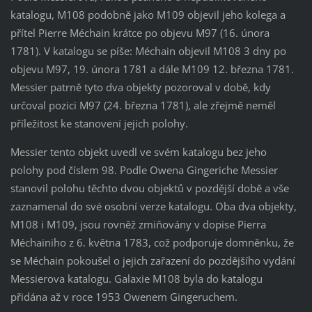
katalogu, M108 podobně jako M109 objevil jeho kolega a
přítel Pierre Méchain krátce po objevu M97 (16. února
1781). V katalogu se píše: Méchain objevil M108 3 dny po
objevu M97, 19. února 1781 a dále M109 12. března 1781.
Messier patrně tyto dva objekty pozoroval v době, kdy
určoval pozici M97 (24. března 1781), ale zřejmě neměl
příležitost ke stanovení jejich polohy.
Messier tento objekt uvedl ve svém katalogu bez jeho
polohy pod číslem 98. Podle Owena Gingeriche Messier
stanovil polohu těchto dvou objektů v pozdější době a vše
zaznamenal do své osobní verze katalogu. Oba dva objekty,
M108 i M109, jsou rovněž zmiňovány v dopise Pierra
Méchainiho z 6. května 1783, což podporuje domněnku, že
se Méchain pokoušel o jejich zařazení do pozdějšího vydání
Messierova katalogu. Galaxie M108 byla do katalogu
přidána až v roce 1953 Owenem Gingeruchem.