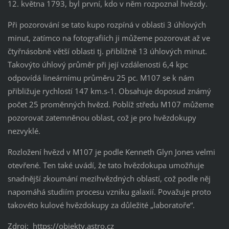
12. května 1793, byl první, kdo v něm rozpoznal hvězdy.
Při pozorování se tato kupo rozpíná v oblasti 3 úhlových
minut, zatímco na fotografiích ji můžeme pozorovat až ve
čtyřnásobně větší oblasti tj. přibližně 13 úhlových minut.
Takovýto úhlový průměr při její vzdálenosti 6,4 kpc
odpovídá lineárnímu průměru 25 pc. M107 se k nám
přibližuje rychlostí 147 km.s-1. Obsahuje doposud známý
počet 25 proměnných hvězd. Poblíž středu M107 můžeme
pozorovat zatemněnou oblast, což je pro hvězdokupy
nezvyklé.
Rozložení hvězd v M107 je podle Kenneth Glyn Jones velmi
otevřené. Ten také uvádí, že tato hvězdokupa umožňuje
snadnější zkoumání mezihvězdných oblastí, což podle něj
napomáhá studiím procesu vzniku galaxií. Považuje proto
takovéto kulové hvězdokupy za důležité „laboratoře“.
Zdroj: https://objekty.astro.cz