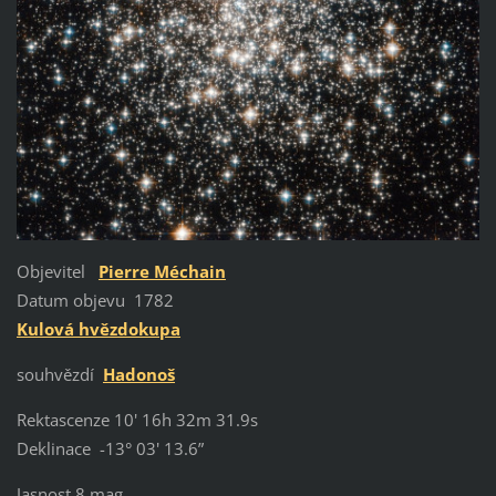
Objevitel
Pierre Méchain
Datum objevu 1782
Kulová hvězdokupa
souhvězdí
Hadonoš
Rektascenze 10' 16h 32m 31.9s
Deklinace -13° 03' 13.6”
Jasnost 8 mag