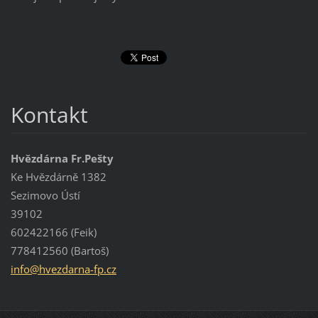
Kontakt
Hvězdárna Fr.Pešty
Ke Hvězdárně 1382
Sezimovo Ústí
39102
602422166 (Feik)
778412560 (Bartoš)
info@hve
zdarna-f
p.cz