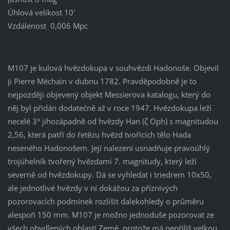
Úhlová velikost 10'
Vzdálenost 0,006 Mpc
M107 je kulová hvězdokupa v souhvězdí Hadonoše. Objevil
ji Pierre Méchain v dubnu 1782. Pravděpodobně je to
nejpozději objevený objekt Messierova katalogu, který do
něj byl přidán dodatečně až v roce 1947. Hvězdokupa leží
necelé 3° jihozápadně od hvězdy Han (ζ Oph) s magnitudou
2,56, která patří do řetězu hvězd tvořících tělo Hada
neseného Hadonošem. Její nalezení usnadňuje pravoúhlý
trojúhelník tvořený hvězdami 7. magnitudy, který leží
severně od hvězdokupy. Dá se vyhledat i triedrem 10x50,
ale jednotlivé hvězdy v ní dokážou za příznivých
pozorovacích podmínek rozlišit dalekohledy o průměru
alespoň 150 mm. M107 je možno jednoduše pozorovat ze
všech obydlených oblastí Země, protože má nepříliš velkou