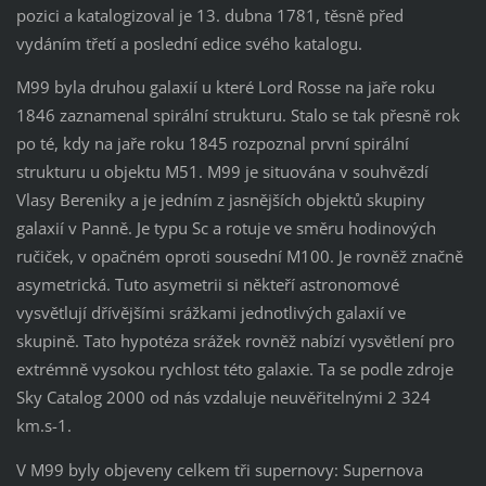
pozici a katalogizoval je 13. dubna 1781, těsně před
vydáním třetí a poslední edice svého katalogu.
M99 byla druhou galaxií u které Lord Rosse na jaře roku
1846 zaznamenal spirální strukturu. Stalo se tak přesně rok
po té, kdy na jaře roku 1845 rozpoznal první spirální
strukturu u objektu M51. M99 je situována v souhvězdí
Vlasy Bereniky a je jedním z jasnějších objektů skupiny
galaxií v Panně. Je typu Sc a rotuje ve směru hodinových
ručiček, v opačném oproti sousední M100. Je rovněž značně
asymetrická. Tuto asymetrii si někteří astronomové
vysvětlují dřívějšími srážkami jednotlivých galaxií ve
skupině. Tato hypotéza srážek rovněž nabízí vysvětlení pro
extrémně vysokou rychlost této galaxie. Ta se podle zdroje
Sky Catalog 2000 od nás vzdaluje neuvěřitelnými 2 324
km.s-1.
V M99 byly objeveny celkem tři supernovy: Supernova