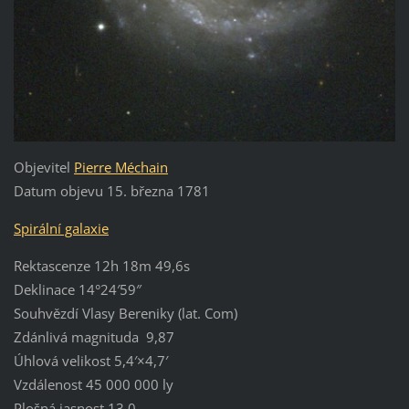
Objevitel
Pierre Méchain
Datum objevu 15. března 1781
Spirální galaxie
Rektascenze 12h 18m 49,6s
Deklinace 14°24′59″
Souhvězdí Vlasy Bereniky (lat. Com)
Zdánlivá magnituda 9,87
Úhlová velikost 5,4′×4,7′
Vzdálenost 45 000 000 ly
Plošná jasnost 13,0