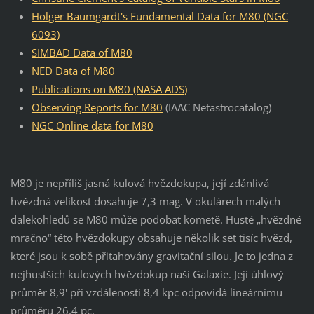
Holger Baumgardt's Fundamental Data for M80 (NGC
6093)
SIMBAD Data of M80
NED Data of M80
Publications on M80 (NASA ADS)
Observing Reports for M80
(IAAC Netastrocatalog)
NGC Online data for M80
M80 je nepříliš jasná kulová hvězdokupa, její zdánlivá
hvězdná velikost dosahuje 7,3 mag. V okulárech malých
dalekohledů se M80 může podobat kometě. Husté „hvězdné
mračno“ této hvězdokupy obsahuje několik set tisíc hvězd,
které jsou k sobě přitahovány gravitační silou. Je to jedna z
nejhustších kulových hvězdokup naší Galaxie. Její úhlový
průměr 8,9' při vzdálenosti 8,4 kpc odpovídá lineárnímu
průměru 26,4 pc.