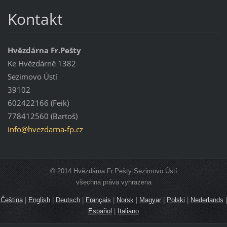
Kontakt
Hvězdárna Fr.Pešty
Ke Hvězdárně 1382
Sezimovo Ústí
39102
602422166 (Feik)
778412560 (Bartoš)
info@hve
zdarna-f
p.cz
© 2014 Hvězdárna Fr.Pešty Sezimovo Ústí
všechna práva vyhrazena
Čeština
|
English
|
Deutsch
|
Français
|
Norsk
|
Magyar
|
Polski
|
Nederlands
|
Español
|
Italiano