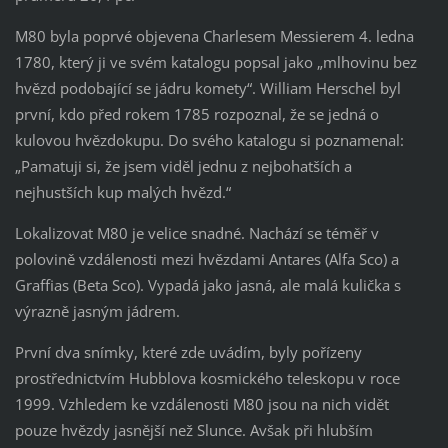
M80 byla poprvé objevena Charlesem Messierem 4. ledna
1780, který ji ve svém katalogu popsal jako „mlhovinu bez
hvězd podobající se jádru komety“. William Herschel byl
první, kdo před rokem 1785 rozpoznal, že se jedná o
kulovou hvězdokupu. Do svého katalogu si poznamenal:
„Pamatuji si, že jsem viděl jednu z nejbohatších a
nejhustších kup malých hvězd.“
Lokalizovat M80 je velice snadné. Nachází se téměř v
polovině vzdálenosti mezi hvězdami Antares (Alfa Sco) a
Graffias (Beta Sco). Vypadá jako jasná, ale malá kulička s
výrazně jasným jádrem.
První dva snímky, které zde uvádím, byly pořízeny
prostřednictvím Hubblova kosmického teleskopu v roce
1999. Vzhledem ke vzdálenosti M80 jsou na nich vidět
pouze hvězdy jasnější než Slunce. Avšak při hlubším