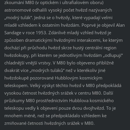
zkoumání M80 (v optickém i ultrafialovém oboru)
astronomové odhalili vysoký počet hvězd nazývaných
„modrý tulák“. Jedná se o hvězdy, které vypadají velmi
mladě vzhledem k ostatním hvězdám. Poprvé je objevil Alan
Sandage v roce 1953. Zdánlivě mladý vzhled hvězd je
způsoben dramatickými hvězdnými interakcemi, ke kterým
dochází při průchodu hvězd skrze hustý centrální region
hvězdokupy, při kterém se jednotlivým hvězdám „odlupují“
chladnější vnější vrstvy. V M80 bylo objeveno přibližně
dvakrát více „modrých tuláků“ než v kterékoliv jiné
hvězdokupě pozorované Hubblovým kosmickým
teleskopem. Velký výskyt těchto hvězd v M80 předpokládá
vysokou četnost hvězdných srážek v centru M80. Další
průzkumy M80 prostřednictvím Hubblova kosmického
teleskopu vedly k objevení pouze dvou dvojhvězd. To je
mnohem méně, než se předpokládalo vzhledem ke
zmiňované četnosti hvězdných srážek v M80.