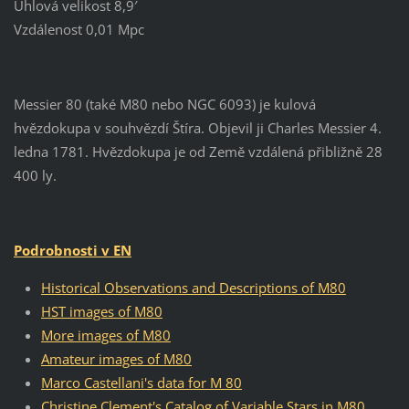
Úhlová velikost 8,9′
Vzdálenost 0,01 Mpc
Messier 80 (také M80 nebo NGC 6093) je kulová
hvězdokupa v souhvězdí Štíra. Objevil ji Charles Messier 4.
ledna 1781. Hvězdokupa je od Země vzdálená přibližně 28
400 ly.
Podrobnosti v EN
Historical Observations and Descriptions of M80
HST images of M80
More images of M80
Amateur images of M80
Marco Castellani's data for M 80
Christine Clement's Catalog of Variable Stars in M80