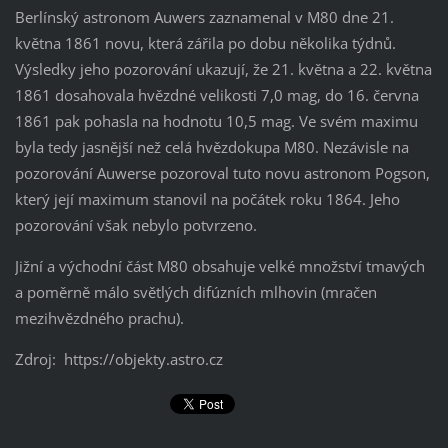
Berlínský astronom Auwers zaznamenal v M80 dne 21.
května 1861 novu, která zářila po dobu několika týdnů.
Výsledky jeho pozorování ukazují, že 21. května a 22. května
1861 dosahovala hvězdné velikosti 7,0 mag, do 16. června
1861 pak pohasla na hodnotu 10,5 mag. Ve svém maximu
byla tedy jasnější než celá hvězdokupa M80. Nezávisle na
pozorování Auwerse pozoroval tuto novu astronom Pogson,
který její maximum stanovil na počátek roku 1864. Jeho
pozorování však nebylo potvrzeno.
Jižní a východní část M80 obsahuje velké množství tmavých
a poměrně málo světlých difúzních mlhovin (mračen
mezihvězdného prachu).
Zdroj: https://objekty.astro.cz