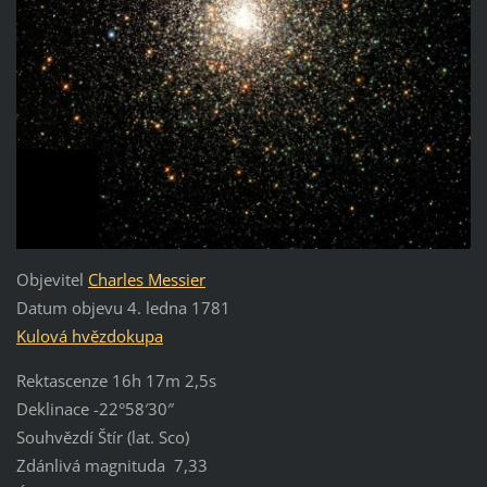
Objevitel
Charles Messier
Datum objevu 4. ledna 1781
Kulová hvězdokupa
Rektascenze 16h 17m 2,5s
Deklinace -22°58′30″
Souhvězdí Štír (lat. Sco)
Zdánlivá magnituda 7,33