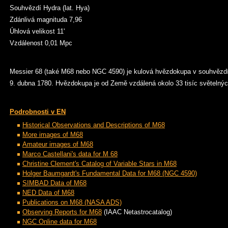
Souhvězdí Hydra (lat. Hya)
Zdánlivá magnituda 7,96
Úhlová velikost 11'
Vzdálenost 0,01 Mpc
Messier 68 (také M68 nebo NGC 4590) je kulová hvězdokupa v souhvězdí H
9. dubna 1780. Hvězdokupa je od Země vzdálená okolo 33 tisíc světelných
Podrobnosti v EN
Historical Observations and Descriptions of M68
More images of M68
Amateur images of M68
Marco Castellani's data for M 68
Christine Clement's Catalog of Variable Stars in M68
Holger Baumgardt's Fundamental Data for M68 (NGC 4590)
SIMBAD Data of M68
NED Data of M68
Publications on M68 (NASA ADS)
Observing Reports for M68
(IAAC Netastrocatalog)
NGC Online data for M68