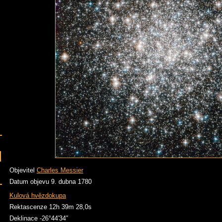
Objevitel
Charles Messier
Datum objevu 9. dubna 1780
Kulová hvězdokupa
Rektascenze 12h 39m 28,0s
Deklinace -26°44′34″