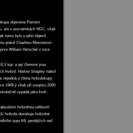
okupa objevena Pierrem
u, ani v poznámkách NGC, však
ak tomu bylo u jeho objevů
ktu právě Charlesu Messierovi.
prve William Herschel v roce
0,1 kpc a její členové jsou
h hvězd. Harlow Shapley nalezl
se nejedná o člena hvězdokupy.
ce 1949 ji však při soupisu 2000
 skutečně vypadá jako kruh,
absolutní hvězdnou velikostí
ější hvězda dosahuje hvězdné
álního typu A9, jasnějších než