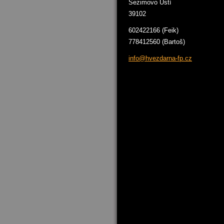
Sezimovo Ústí
39102
602422166 (Feik)
778412560 (Bartoš)
info@hve
zdarna-f
p.cz