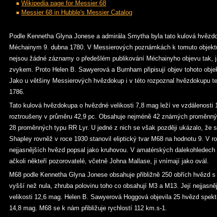
Wikipedia page for Messier 68
Messier 68 in Hubble's Messier Catalog
Podle Kennetha Glyna Jonese a admirála Smytha byla tato kulová hvězd
Méchainym 9. dubna 1780. V Messierových poznámkách k tomuto objekt
nejsou žádné záznamy o předešlém publikování Méchainyho objevu tak, j
zvykem. Proto Helen B. Sawyerová a Burnham připisují objev tohoto obje
Jako u většiny Messierových hvězdokup i v této rozpoznal hvězdokupu te
1786.
Tato kulová hvězdokupa o hvězdné velikosti 7,8 mag leží ve vzdálenosti 1
roztroušeny v průměru 42,9 pc. Obsahuje nejméně 42 známých proměnnýc
28 proměnných typu RR Lyr. U jedné z nich se však později ukázalo, že 
Shapley rovněž v roce 1930 stanovil eliptický tvar M68 na hodnotu 9. V ro
nejjasnějších hvězd popsal jako kruhovou. V amatérských dalekohledech
ačkoli někteří pozorovatelé, včetně Johna Mallase, ji vnímají jako ovál.
M68 podle Kennetha Glyna Jonese obsahuje přibližně 250 obřích hvězd s 
vyšší než nula, zhruba polovinu toho co obsahují M3 a M13. Její nejjasn
velikosti 12,6 mag. Helen B. Sawyerová Hoggová objevila 25 hvězd spektr
14,8 mag. M68 se k nám přibližuje rychlostí 112 km.s-1.