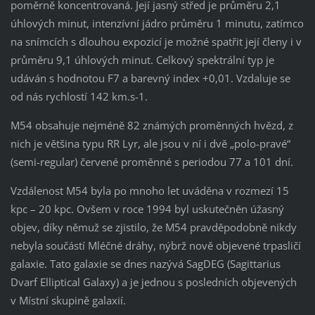
poměrně koncentrovaná. Její jasný střed je průměru 2,1
úhlových minut, intenzívní jádro průměru 1 minutu, zatímco
na snímcích s dlouhou expozicí je možné spatřit její členy i v
průměru 9,1 úhlových minut. Celkový spektrální typ je
udáván s hodnotou F7 a barevný index +0,01. Vzdaluje se
od nás rychlostí 142 km.s-1.
M54 obsahuje nejméně 82 známých proměnných hvězd, z
nich je většina typu RR Lyr, ale jsou v ní i dvě „polo-pravé“
(semi-regular) červené proměnné s periodou 77 a 101 dní.
Vzdálenost M54 byla po mnoho let uváděna v rozmezí 15
kpc – 20 kpc. Ovšem v roce 1994 byl uskutečněn úžasný
objev, díky němuž se zjistilo, že M54 pravděpodobně nikdy
nebyla součástí Mléčné dráhy, nýbrž nově objevené trpasličí
galaxie. Tato galaxie se dnes nazývá SagDEG (Sagittarius
Dvarf Elliptical Galaxy) a je jednou s posledních objevených
v Místní skupině galaxií.