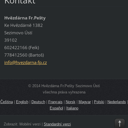
Kontakt
Hvězdárna Fr.Pešty
Ke Hvězdárně 1382
Sezimovo Ústí
39102
602422166 (Feik)
778412560 (Bartoš)
info@hve
zdarna-f
p.cz
© 2014 Hvězdárna Fr.Pešty Sezimovo Ústí
všechna práva vyhrazena
Čeština
|
English
|
Deutsch
|
Français
|
Norsk
|
Magyar
|
Polski
|
Nederlands
|
Español
|
Italiano
Zobrazit:
Mobilní verzi
|
Standardní verzi