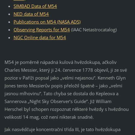
SIMBAD Data of M54
NED data of M54
Publications on M54 (NASA ADS)
Observing Reports for M54
(IAAC Netastrocatalog)
NGC Online data for M54
M54 je poměrně nápadná kulová hvězdokupa, ačkoliv
Charles Messier, který ji 24. července 1778 objevil, ji ze své
pozice v Paříži popsal jako „velmi nejasnou“. Kenneth Glyn
Jones tento Messierův popis přeložil špatně – jako „velmi
jasnou mlhovinu“. Tato chyba se dostala do Kepleova a
Sannerova „Night Sky Observer’s Guide“. Již William
Herschel byl schopen rozpoznat některé hvězdy s hvězdnou
velikostí 14 mag, což není nikterak snadné.
Jak nasvědčuje koncentrační třída III, je tato hvězdokupa