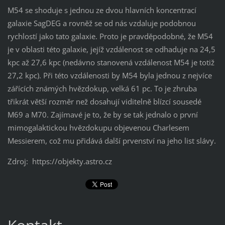
M54 se shoduje s jednou ze dvou hlavních koncentrací
galaxie SagDEG a rovněž se od nás vzdaluje podobnou
rychlostí jako tato galaxie. Proto je pravděpodobné, že M54
je v oblasti této galaxie, jejíž vzdálenost se odhaduje na 24,5
kpc až 27,6 kpc (nedávno stanovená vzdálenost M54 je totiž
27,2 kpc). Při této vzdálenosti by M54 byla jednou z nejvíce
zářících známých hvězdokup, velká 61 pc. To je zhruba
třikrát větší rozměr než dosahují viditelně blízcí sousedé
M69 a M70. Zajímavé je to, že by se tak jednalo o první
mimogalaktickou hvězdokupu objevenou Charlesem
Messierem, což mu přidává další prvenství na jeho list slávy.
Zdroj: https://objekty.astro.cz