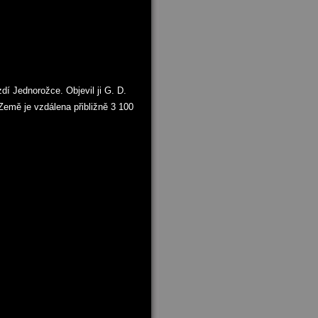
í Jednorožce. Objevil ji G. D.
Země je vzdálena přibližně 3 100