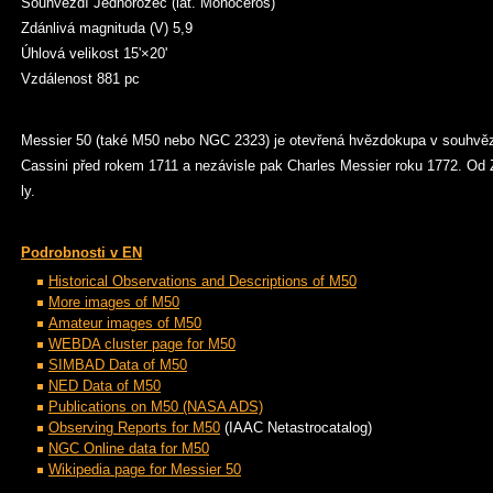
Souhvězdí Jednorožec (lat. Monoceros)
Zdánlivá magnituda (V) 5,9
Úhlová velikost 15'×20'
Vzdálenost 881 pc
Messier 50 (také M50 nebo NGC 2323) je otevřená hvězdokupa v souhvězd
Cassini před rokem 1711 a nezávisle pak Charles Messier roku 1772. Od 
ly.
Podrobnosti v EN
Historical Observations and Descriptions of M50
More images of M50
Amateur images of M50
WEBDA cluster page for M50
SIMBAD Data of M50
NED Data of M50
Publications on M50 (NASA ADS)
Observing Reports for M50
(IAAC Netastrocatalog)
NGC Online data for M50
Wikipedia page for Messier 50