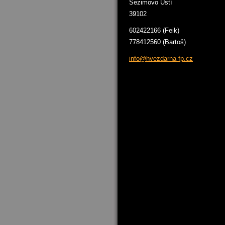
Sezimovo Ústí
39102
602422166 (Feik)
778412560 (Bartoš)
info@hve
zdarna-f
p.cz