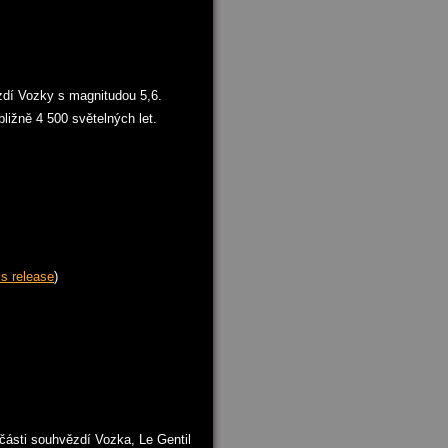
dí Vozky s magnitudou 5,6.
bližně 4 500 světelných let.
s release
)
 části souhvězdí Vozka, Le Gentil