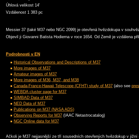
Úhlová velikost 14'
Vzdálenost 1 383 pc
Messier 37 (také M37 nebo NGC 2099) je otevřená hvězdokupa v souhvěz
Objevil ji Giovanni Batista Hodierna v roce 1654. Od Země je vzdálena při
Podrobnosti v EN
Historical Observations and Descriptions of M37
More images of M37
Amateur images of M37
More images of M36, M37, and M38
Canada-France-Hawaii Telescope (CFHT) study of M37
(also see
pres
WEBDA cluster page for M37
SIMBAD Data of M37
NED Data of M37
Publications on M37 (NASA ADS)
Observing Reports for M37
(IAAC Netastrocatalog)
NGC Online data for M37
Ačkoli je M37 nejjasnější ze tří sousedních otevřených hvězdokup v jižní