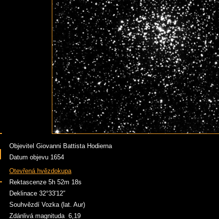
Objevitel Giovanni Battista Hodierna
Datum objevu 1654
Otevřená hvězdokupa
Rektascenze 5h 52m 18s
Deklinace 32°33′12″
Souhvězdí Vozka (lat. Aur)
Zdánlivá magnituda 6,19