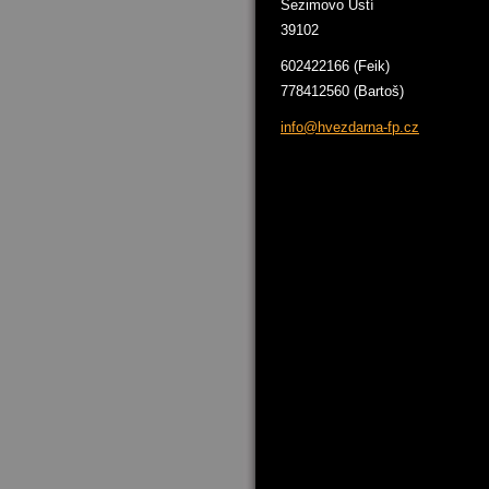
Sezimovo Ústí
39102
602422166 (Feik)
778412560 (Bartoš)
info@hve
zdarna-f
p.cz