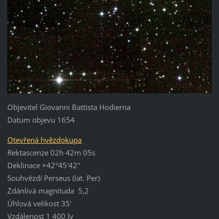
Objevitel Giovanni Battista Hodierna
Datum objevu 1654
Otevřená hvězdokupa
Rektascenze 02h 42m 05s
Deklinace +42°45′42″
Souhvězdí Perseus (lat. Per)
Zdánlivá magnituda 5,2
Úhlová velikost 35'
Vzdálenost 1 400 ly