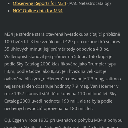
Observing Reports for M34
(IAAC Netastrocatalog)
NGC Online data for M34
M34 je středně stará otevřená hvězdokupa čítající přibližně
100 hvězd. Leží ve vzdálenosti 429 pc a rozprostírá se přes
35 úhlových minut. Její průměr tedy odpovídá 4,3 pc.
Wallenquist stanovil její průměr na 5,6 pc. Tato kupa je
podle Sky Catalog 2000 klasifikována jako Trumpler typu
I,3,m, podle Götze jako II,3,r. Její hvězdná velikost je
ovlivněna blízkým „nečlenem“ a dosahuje 7,3 mag, zatímco
nejjasnější člen dosahuje hodnoty 7,9 mag. Van Hoerner v
roce 1957 stanovil stáří této kupy na 110 miliónů let. Sky
Catalog 2000 uvedl hodnotu 190 mil., ale ta byla podle
nedávných výpočtů opravena na 180 mil. let.
O.J. Eggen v roce 1983 při úvahách o pohybu M34 a pohybu
skupiny několika dalších hvězdokup zjistil, že jejich pohyb