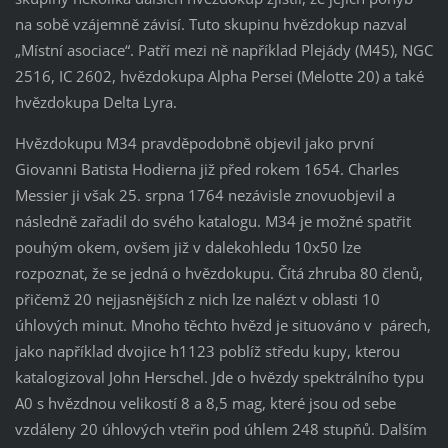
na sobě vzájemně závisí. Tuto skupinu hvězdokup nazval
„Místní asociace“. Patří mezi ně například Plejády (M45), NGC
2516, IC 2602, hvězdokupa Alpha Persei (Melotte 20) a také
hvězdokupa Delta Lyra.
Hvězdokupu M34 pravděpodobně objevil jako první
Giovanni Batista Hodierna již před rokem 1654. Charles
Messier ji však 25. srpna 1764 nezávisle znovuobjevil a
následně zařadil do svého katalogu. M34 je možné spatřit
pouhým okem, ovšem již v dalekohledu 10x50 lze
rozpoznat, že se jedná o hvězdokupu. Čítá zhruba 80 členů,
přičemž 20 nejjasnějších z nich lze nalézt v oblasti 10
úhlových minut. Mnoho těchto hvězd je situováno v párech,
jako například dvojice h1123 poblíž středu kupy, kterou
katalogizoval John Herschel. Jde o hvězdy spektrálního typu
A0 s hvězdnou velikostí 8 a 8,5 mag, které jsou od sebe
vzdáleny 20 úhlových vteřin pod úhlem 248 stupňů. Dalším