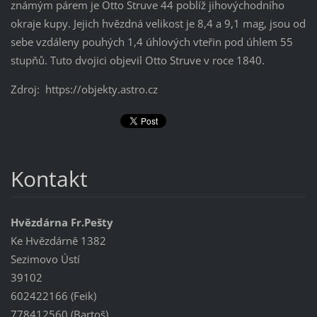
známým párem je Otto Struve 44 poblíž jihovýchodního
okraje kupy. Jejich hvězdná velikost je 8,4 a 9,1 mag, jsou od
sebe vzdáleny pouhých 1,4 úhlových vteřin pod úhlem 55
stupňů. Tuto dvojici objevil Otto Struve v roce 1840.
Zdroj: https://objekty.astro.cz
Kontakt
Hvězdárna Fr.Pešty
Ke Hvězdárně 1382
Sezimovo Ústí
39102
602422166 (Feik)
778412560 (Bartoš)