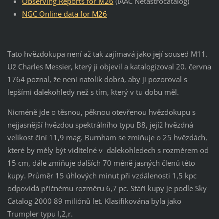
Observing Reports for M26
(IAAC Netastrocatalog)
NGC Online data for M26
Tato hvězdokupa není až tak zajímavá jako její soused M11.
Už Charles Messier, který ji objevil a katalogizoval 20. června
1764 poznal, že není natolik dobrá, aby ji pozoroval s
lepšími dalekohledy než s tím, který v tu dobu měl.
Nicméně jde o těsnou, pěknou otevřenou hvězdokupu s
nejjasnější hvězdou spektrálního typu B8, jejíž hvězdná
velikost činí 11,9 mag. Burnham se zmiňuje o 25 hvězdách,
které by měly být viditelné v dalekohledech s rozměrem od
15 cm, dále zmiňuje dalších 70 méně jasných členů této
kupy. Průměr 15 úhlových minut při vzdálenosti 1,5 kpc
odpovídá příčnému rozměru 6,7 pc. Stáří kupy je podle Sky
Catalog 2000 89 miliónů let. Klasifikována byla jako
Trumpler typu I,2,r.