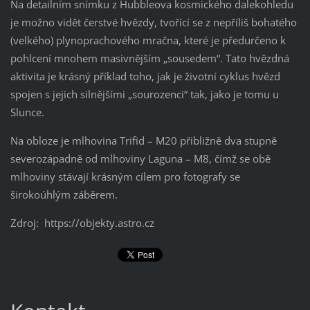
Na detailním snímku z Hubbleova kosmického dalekohledu
je možno vidět čerstvé hvězdy, tvořící se z nepříliš bohatého
(velkého) plynoprachového mračna, které je předurčeno k
pohlcení mnohem masivnějším „sousedem“. Tato hvězdná
aktivita je krásný příklad toho, jak je životní cyklus hvězd
spojen s jejich silnějšími „sourozenci“ tak, jako je tomu u
Slunce.
Na obloze je mlhovina Trifid – M20 přibližně dva stupně
severozápadně od mlhoviny Laguna – M8, čímž se obě
mlhoviny stávají krásným cílem pro fotografy se
širokoúhlým záběrem.
Zdroj: https://objekty.astro.cz