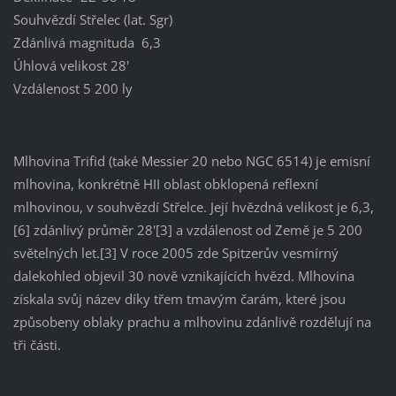
Souhvězdí Střelec (lat. Sgr)
Zdánlivá magnituda 6,3
Úhlová velikost 28'
Vzdálenost 5 200 ly
Mlhovina Trifid (také Messier 20 nebo NGC 6514) je emisní
mlhovina, konkrétně HII oblast obklopená reflexní
mlhovinou, v souhvězdí Střelce. Její hvězdná velikost je 6,3,
[6] zdánlivý průměr 28'[3] a vzdálenost od Země je 5 200
světelných let.[3] V roce 2005 zde Spitzerův vesmírný
dalekohled objevil 30 nově vznikajících hvězd. Mlhovina
získala svůj název díky třem tmavým čarám, které jsou
způsobeny oblaky prachu a mlhovinu zdánlivě rozdělují na
tři části.