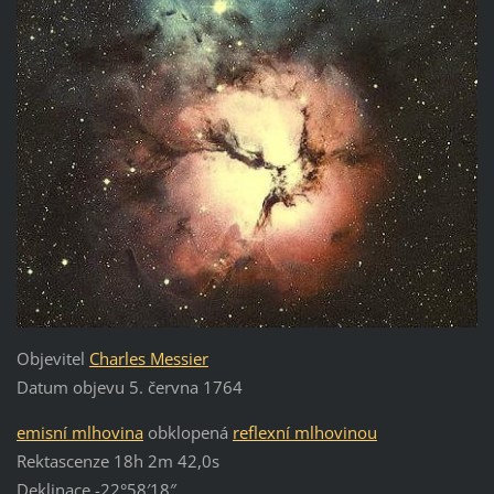
Objevitel
Charles Messier
Datum objevu 5. června 1764
emisní mlhovina
obklopená
reflexní mlhovinou
Rektascenze 18h 2m 42,0s
Deklinace -22°58′18″