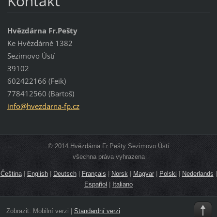
Kontakt
Hvězdárna Fr.Pešty
Ke Hvězdárně 1382
Sezimovo Ústí
39102
602422166 (Feik)
778412560 (Bartoš)
info@hve
zdarna-f
p.cz
© 2014 Hvězdárna Fr.Pešty Sezimovo Ústí
všechna práva vyhrazena
Čeština
|
English
|
Deutsch
|
Français
|
Norsk
|
Magyar
|
Polski
|
Nederlands
|
Español
|
Italiano
Zobrazit:
Mobilní verzi
|
Standardní verzi