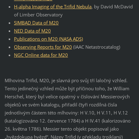
H-alpha Imaging of the Trifid Nebula
, by David McDavid
of Limber Observatory
SIMBAD Data of M20
NED Data of M20
Publications on M20 (NASA ADS)
Observing Reports for M20
(IAAC Netastrocatalog)
NGC Online data for M20
Mlhovina Trifid, M20, je slavná pro svůj tří laločný vzhled.
Tento jedinečný vzhled může být příčinou toho, že William
Herschel, který byl velice opatrný v číslování Messierových
objektů ve svém katalogu, přiřadil čtyři rozdílná čísla
jednotlivým částem této mlhoviny: H V.10, H V.11, H V.12
(katalogizováno 12. července 1784) a H IV.41 (kalorizováno
26. května 1786). Messier tento objekt popisoval jako
„hvězdokupa hvězd“. Název Trifid (v překladu trojklaný)