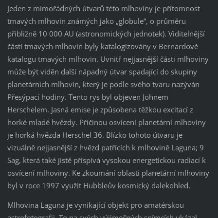
Jeden z mimořádných útvarů této mlhoviny je přítomnost
tmavých mlhovin známých jako „globule“, o průměru
přibližně 10 000 AU (astronomických jednotek). Viditelnější
části tmavých mlhovin byly katalogizovány v Bernardově
katalogu tmavých mlhovin. Uvnitř nejjasnější části mlhoviny
může být viděn další nápadný útvar spadající do skupiny
planetárních mlhovin, který je podle svého tvaru nazýván
Přesýpací hodiny. Tento rys byl objeven Johnem
Herschelem. Jasná emise je způsobena těžkou excitací z
horké mladé hvězdy. Příčinou osvícení planetární mlhoviny
je horká hvězda Herschel 36. Blízko tohoto útvaru je
vizuálně nejjasnější z hvězd patřících k mlhovině Laguna; 9
Sag, která také jistě přispívá vysokou energetickou radiací k
osvícení mlhoviny. Ke zkoumání oblasti planetární mlhoviny
byl v roce 1997 využit Hubbleův kosmický dalekohled.
Mlhovina Laguna je vynikající objekt pro amatérskou
astrofotografii. To na svých výjimečných snímcích ukázal