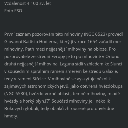
Vzdálenost 4.100 sv. let
Foto ESO
První záznam pozorování této mlhoviny (NGC 6523) provedl
Giovanni Battista Hodierna, který ji v roce 1654 zařadil mezi
mlhoviny. Patří mezi nejjasnější mlhoviny na obloze. Pro
pozorovatele ze střední Evropy je to po mlhovině v Orionu
druhá nejjasnější mlhovina. Laguna sídlí vzhledem ke Slunci
v sousedním spirálním rameni směrem ke středu Galaxie,
tedy v rameni Střelce. V mlhovině se vyskytuje několik
zajímavých astronomických jevů, jako otevřená hvězdokupa
(NGC 6530), hvězdotvorné oblasti, temné mlhoviny, mladé
hvězdy a horký plyn.[7] Součástí mlhoviny je i několik
Bokových globulí, tedy oblaků zhroucené protohvězdné
hmoty.