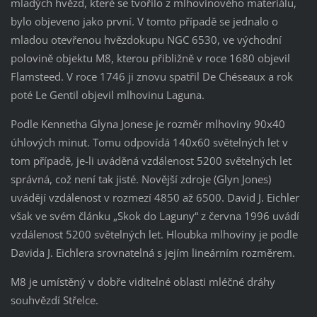
mladých hvězd, které se tvořilo z mlhovinového materiálu,
bylo objeveno jako první. V tomto případě se jednalo o
mladou otevřenou hvězdokupu NGC 6530, ve východní
polovině objektu M8, kterou přibližně v roce 1680 objevil
Flamsteed. V roce 1746 ji znovu spatřil De Chéseaux a rok
poté Le Gentil objevil mlhovinu Laguna.
Podle Kennetha Glyna Jonese je rozměr mlhoviny 90x40
úhlových minut. Tomu odpovídá 140x60 světelných let v
tom případě, je-li uváděná vzdálenost 5200 světelných let
správná, což není tak jisté. Novější zdroje (Glyn Jones)
uvádějí vzdálenost v rozmezí 4850 až 6500. David J. Eichler
však ve svém článku „Skok do Laguny“ z června 1996 uvádí
vzdálenost 5200 světelných let. Hloubka mlhoviny je podle
Davida J. Eichlera srovnatelná s jejím lineárním rozměrem.
M8 je umístěný v dobře viditelné oblasti mléčné dráhy
souhvězdí Střelce.