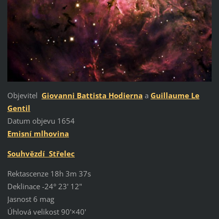
Objevitel
Giovanni Battista Hodierna
a
Guillaume Le
Gentil
Datum objevu 1654
Emisní mlhovina
Souhvězdí Střelec
Rektascenze 18h 3m 37s
Deklinace -24° 23' 12"
Jasnost 6 mag
Úhlová velikost 90'×40'