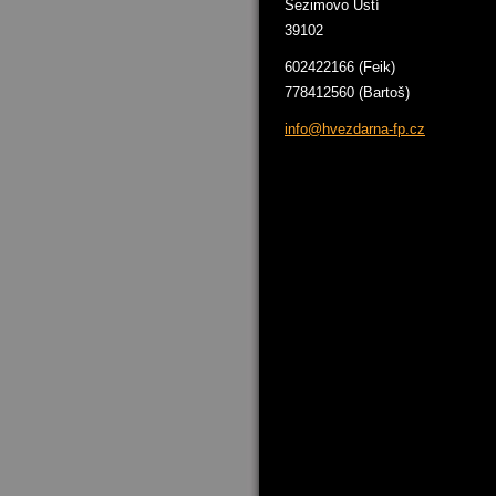
Sezimovo Ústí
39102
602422166 (Feik)
778412560 (Bartoš)
info@hve
zdarna-f
p.cz