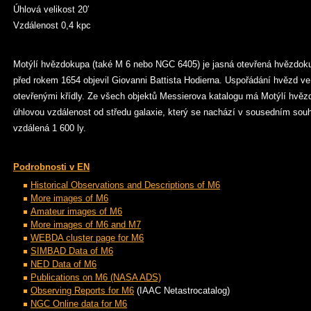
Úhlová velikost 20′
Vzdálenost 0,4 kpc
Motýlí hvězdokupa (také M 6 nebo NGC 6405) je jasná otevřená hvězdoku
před rokem 1654 objevil Giovanni Battista Hodierna. Uspořádání hvězd v
otevřenými křídly. Ze všech objektů Messierova katalogu má Motýlí hvě
úhlovou vzdálenost od středu galaxie, který se nachází v sousedním sou
vzdálená 1 600 ly.
Podrobnosti v EN
Historical Observations and Descriptions of M6
More images of M6
Amateur images of M6
More images of M6 and M7
WEBDA cluster page for M6
SIMBAD Data of M6
NED Data of M6
Publications on M6 (NASA ADS)
Observing Reports for M6
(IAAC Netastrocatalog)
NGC Online data for M6