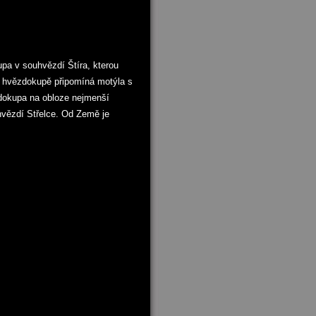
pa v souhvězdí Štíra, kterou
e hvězdokupě připomíná motýla s
zdokupa na obloze nejmenší
hvězdí Střelce. Od Země je