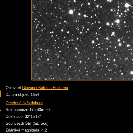
Objevitel
Giovanni Battista Hodierna
Datum objevu 1654
Otevřená hvězdokupa
Rektascenze 17h 40m 20s
Deklinace -32°15′12″
Souhvězdí Štír (lat. Sco)
Zdánlivá magnituda 4,2