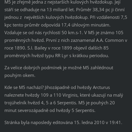
M5 je zřejmě jedna z nejstarších kulových hvězdokup. Její
stáří se odhaduje na 13 miliard let. Průměr 38,34 pc ji činní
jednou z největších kulových hvězdokup. Při vzdálenosti 7,5
kpc tento průměr odpovídá 17,4 úhlovým minutám.
Vzdaluje se od nás rychlostí 50 km.s-1. V M5 je známo 105
proměnných hvězd. První z nich zaznamenal A.A. Common v
roce 1890. S.I. Bailey v roce 1899 objevil dalších 85
proměnných hvězd typu RR Lyr s krátkou periodou.
Za velice dobrých podmínek je možné M5 zahlédnout
pouhým okem.
Kde se M5 nachází? Jihozápadně od hvězdy Arcturus
naleznete hvězdy 109 a 110 Virginis, které ukazují na malý
trojúhelník hvězd 4, 5 a 6 Serpentis. M5 je pouhých 20
minut severozápadně od hvězdy 5 Serpentis.
Stránka byla naposledy editována 15. ledna 2010 v 19:41.