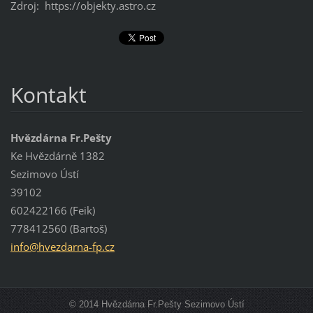
Zdroj: https://objekty.astro.cz
Kontakt
Hvězdárna Fr.Pešty
Ke Hvězdárně 1382
Sezimovo Ústí
39102
602422166 (Feik)
778412560 (Bartoš)
info@hve
zdarna-f
p.cz
© 2014 Hvězdárna Fr.Pešty Sezimovo Ústí