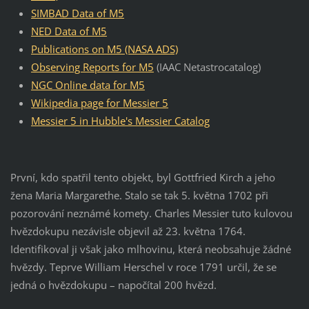
SIMBAD Data of M5
NED Data of M5
Publications on M5 (NASA ADS)
Observing Reports for M5
(IAAC Netastrocatalog)
NGC Online data for M5
Wikipedia page for Messier 5
Messier 5 in Hubble's Messier Catalog
První, kdo spatřil tento objekt, byl Gottfried Kirch a jeho
žena Maria Margarethe. Stalo se tak 5. května 1702 při
pozorování neznámé komety. Charles Messier tuto kulovou
hvězdokupu nezávisle objevil až 23. května 1764.
Identifikoval ji však jako mlhovinu, která neobsahuje žádné
hvězdy. Teprve William Herschel v roce 1791 určil, že se
jedná o hvězdokupu – napočítal 200 hvězd.