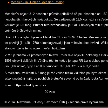
Messier 2 in Hubble's Messier Catalog
Messierův objekt č. 2 dosahuje průměru přibližně 43 pc, obsahuje asi 150
nejbohatších kulových hvězdokup. Se vzdáleností 11,5 kpc leží za stře
velikost je 6,5 mag. Průměr této hvězdokupy je 6 až 7 úhlových minut, p
průměru 5 úhlových minut.
Hvězdokupa byla objevena Maraldim 11. září 1746. Charles Messier ji nez
let později (11 září 1760) a katalogizoval ji jako mlhovinu bez hvězd. Will
stanovil, že je tento objekt tvořen hvězdami.
V M2 je známo 21 proměnných hvězd. První dvě objevili Pickering a Baill
1897 objevili dalších 6. Většina těchto hvězd je typu RR Lyr s dobou peri
jsou „klasické“, typy Cep II s periodami 373,68, 421,2 a 463,2 hodin.
S hvězdnou velikostí 6,5 mag je M2 velice těžko viditelná pouhým okem
však snadné ji najít. Je pouhých 5 stupňů severně od hvězdy Beta Agr ve
Zdroj: https://objekty.astro.cz
© 2014 Hvězdárna Fr.Pešty Sezimovo Ústí
|
všechna práva vyhrazena