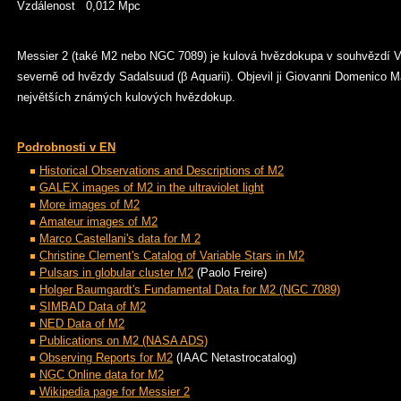
Vzdálenost 0,012 Mpc
Messier 2 (také M2 nebo NGC 7089) je kulová hvězdokupa v souhvězdí Vod
severně od hvězdy Sadalsuud (β Aquarii). Objevil ji Giovanni Domenico Mar
největších známých kulových hvězdokup.
Podrobnosti v EN
Historical Observations and Descriptions of M2
GALEX images of M2 in the ultraviolet light
More images of M2
Amateur images of M2
Marco Castellani's data for M 2
Christine Clement's Catalog of Variable Stars in M2
Pulsars in globular cluster M2
(Paolo Freire)
Holger Baumgardt's Fundamental Data for M2 (NGC 7089)
SIMBAD Data of M2
NED Data of M2
Publications on M2 (NASA ADS)
Observing Reports for M2
(IAAC Netastrocatalog)
NGC Online data for M2
Wikipedia page for Messier 2