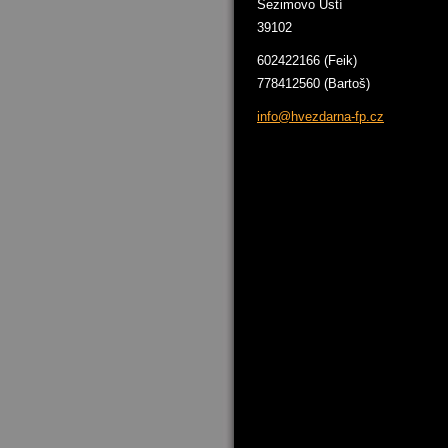
Sezimovo Ústí
39102
602422166 (Feik)
778412560 (Bartoš)
info@hve
zdarna-f
p.cz