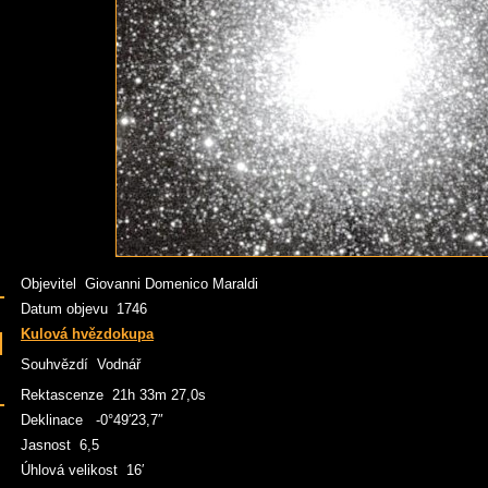
Objevitel Giovanni Domenico Maraldi
Datum objevu 1746
Kulová hvězdokupa
Souhvězdí Vodnář
Rektascenze 21h 33m 27,0s
Deklinace -0°49′23,7″
Jasnost 6,5
Úhlová velikost 16′