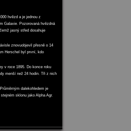
.000 hvězd a je jednou z
dem Galaxie. Pozorovaná hvězdná
řičemž jasný střed dosahuje
ávisle znovuobjevil přesně o 14
iam Herschel byl první, kdo
ey v roce 1895. Do konce roku
ody menší než 24 hodin. Tři z nich
. Průměrným dalekohledem je
 stejném sklonu jako Alpha Agr.