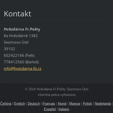
Kontakt
Hvězdárna Fr.Pešty
Ke Hvězdárně 1382
Sezimovo Ústí
39102
602422166 (Feik)
778412560 (Bartoš)
info@hve
zdarna-f
p.cz
© 2014 Hvězdárna Fr.Pešty Sezimovo Ústí
všechna práva vyhrazena
Čeština
|
English
|
Deutsch
|
Français
|
Norsk
|
Magyar
|
Polski
|
Nederlands
|
Español
|
Italiano