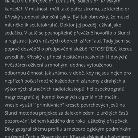
Na AsÚ v Ondřejově dr. Letfus mj. sdílel s dr. Křivským
kancelář. V místnosti měli také pařez stromu, ze kterého dr.
Křivský studoval sluneční cykly. Byl tak obrovský, že musel
mít několik set letokruhů. Doktor jej později užíval jako
sedačku. V autě se pochopitelně převážně hovořilo o Slunci
a registraci jevů v různých oborech záření atd. Tady jsem se
poprvé dozvěděl o předpovědní službě FOTOSFÉREX, kterou
zavedl dr. Křivský a přinesl desítkám (pasivních i lidových)
hvězdáren oživení a mnohým, dodnes vytouženou
odbornou činnost. Jak známo, v době, kdy nejsou nejen pro
nepřízeň počasí možné každodenní záznamy z drahých a
výkonných slunečních radioteleskopů, heliospektrografů,
magnetografů aj. komplikovaných a geniálních mašin,
vneslo využití "primitivních" kreseb povrchových jevů na
Slunci metodou projekce za dalekohledem, z určitých časů
pozorování, během každého dne roku, užitečný příspěvek.
Díky geografickému profilu a meteorologickým podmínkám
na území Čech a Slovenska dr. Křivský získával z hvězdáren