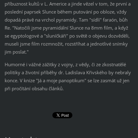
příbuznost kultů v L. Americe a jinde vězel v tom, že první a
poslední paprsek Slunce během putování po obloze, vždy
dopadá právě na vrchol pyramidy. Tam "sídlí" faraón, bůh
Re. "Natočili jsme pyramidální Slunce na 8mm film, a když
se egyptologové a "sluníčkáři" po světě o objevu dozvěděli,
museli jsme film rozmnožit, rozstříhat a jednotlivé snímky
jim poslat."
Humorné i vážné zážitky z vojny, z vědy, či ze zkostnatělé
politiky a životní příběhy dr. Ladislava Křivského by nebraly
konce. V knize "Já a moje panoptikum" se lze zasmát už jen
při pročítání obsahu článků.