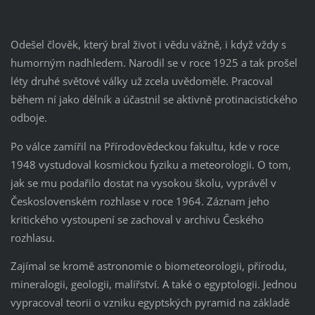
Odešel člověk, který bral život i vědu vážně, i když vždy s
humorným nadhledem. Narodil se v roce 1925 a tak prošel
léty druhé světové války už zcela uvědoměle. Pracoval
během ní jako dělník a účastnil se aktivně protinacistického
odboje.
Po válce zamířil na Přírodovědeckou fakultu, kde v roce
1948 vystudoval kosmickou fyziku a meteorologii. O tom,
jak se mu podařilo dostat na vysokou školu, vyprávěl v
Československém rozhlase v roce 1964. Záznam jeho
kritického vystoupení se zachoval v archivu Českého
rozhlasu.
Zajímal se kromě astronomie o biometeorologii, přírodu,
mineralogii, geologii, malířství. A také o egyptologii. Jednou
vypracoval teorii o vzniku egyptských pyramid na základě