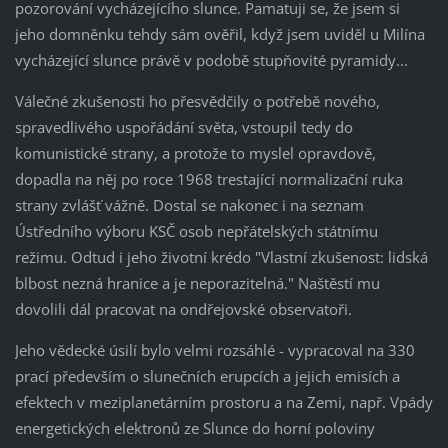
pozorování vycházejícího slunce. Pamatuji se, že jsem si
jeho domněnku tehdy sám ověřil, když jsem uviděl u Milína
vycházející slunce právě v podobě stupňovité pyramidy...
Válečné zkušenosti ho přesvědčily o potřebě nového,
spravedlivého uspořádání světa, vstoupil tedy do
komunistické strany, a protože to myslel opravdově,
dopadla na něj po roce 1968 trestající normalizační ruka
strany zvlášť vážně. Dostal se nakonec i na seznam
Ústředního výboru KSČ osob nepřátelských státnímu
režimu. Odtud i jeho životní krédo "Vlastní zkušenost: lidská
blbost nezná hranice a je neporazitelná." Naštěstí mu
dovolili dál pracovat na ondřejovské observatoři.
Jeho vědecké úsilí bylo velmi rozsáhlé - vypracoval na 330
prací především o slunečních erupcích a jejich emisích a
efektech v meziplanetárním prostoru a na Zemi, např. Vpády
energetických elektronů ze Slunce do horní poloviny