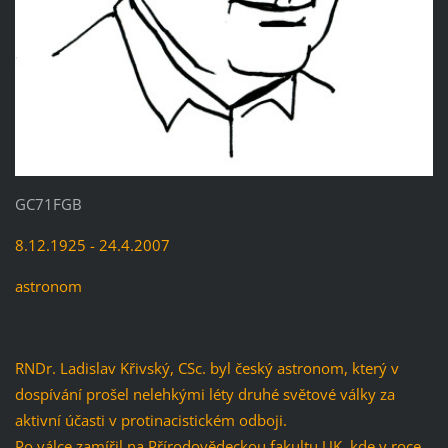
GC71FGB
8.12.1925 - 24.4.2007
astronom
RNDr. Ladislav Křivský, CSc. byl český astronom, který v
dospívání prošel nelehkými léty druhé světové války za
aktivní účasti v protinacistickém odboji.
Po válce zamířil na Přírodovědeckou fakultu UK, kde v roce