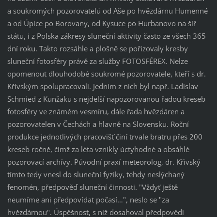
a soukromých pozorovatelů od Aše po hvězdárnu Humenné
a od Úpice po Borovany, od Kysuce po Hurbanovo na šíř
státu, i z Polska zákresy sluneční aktivity často ze všech 365
dní roku. Takto rozsáhle a plošně se pořizovaly kresby
sluneční fotosféry právě za služby FOTOSFÉREX. Nelze
opomenout dlouhodobé soukromé pozorovatele, kteří s dr.
Křivským spolupracovali. Jedním z nich byl např. Ladislav
Schmied z Kunžaku s nejdelší napozorovanou řadou kreseb
fotosféry ve známém vesmíru, dále řada hvězdáren a
pozorovatelen v Čechách a hlavně na Slovensku. Roční
produkce jednotlivých pracovišť činí trvale bratru přes 200
kreseb ročně, čímž za léta vznikly úctyhodné a obsáhlé
pozorovací archívy. Původní praxí meteorolog, dr. Křivský
tímto tedy vnesl do sluneční fyziky, tehdy neslýchaný
fenomén, předpověď sluneční činnosti. "Vždyť ještě
neumíme ani předpovídat počasí…", neslo se "za
hvězdárnou". Úspěšnost, s níž dosahoval předpovědi