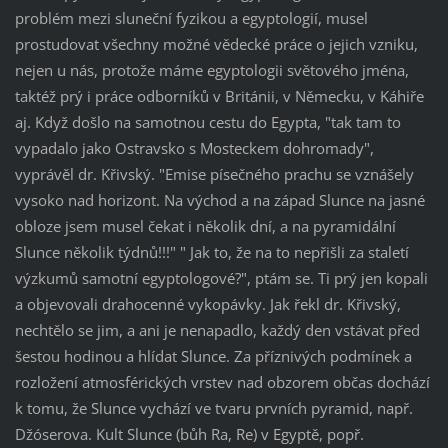
problém mezi sluneční fyzikou a egyptologií, musel
prostudovat všechny možné vědecké práce o jejich vzniku,
nejen u nás, protože máme egyptologii světového jména,
taktéž prý i práce odborníků v Británii, v Německu, v Káhiře
aj. Když došlo na samotnou cestu do Egypta, "tak tam to
vypadalo jako Ostravsko s Mosteckem dohromady",
vyprávěl dr. Křivský. "Emise písečného prachu se vznášely
vysoko nad horizont. Na východ a na západ Slunce na jasné
obloze jsem musel čekat i několik dní, a na pyramidální
Slunce několik týdnů!!!" " Jak to, že na to nepřišli za staletí
výzkumů samotní egyptologové?", ptám se. Ti prý jen kopali
a objevovali drahocenné vykopávky. Jak řekl dr. Křivský,
nechtělo se jim, a ani je nenapadlo, každý den vstávat před
šestou hodinou a hlídat Slunce. Za příznivých podmínek a
rozložení atmosférických vrstev nad obzorem občas dochází
k tomu, že Slunce vychází ve tvaru prvních pyramid, např.
Džóserova. Kult Slunce (bůh Ra, Re) v Egyptě, popř.