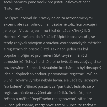
začali namísto pane Vaclík pro jistotu oslovovat pane
"Fotometr".
Do Úpice jezdíval dr. Křivský nejen za astronomickými
akcemi, ale i za rodinou, na hvězdárně totiž léta pracuje i
jeho syn. V duchu jsem mu říkal dr. Láďa Křivský II. S
Honzou Klimešem, další "stálicí" Úpické observatoře, se
tehdy zabývali vývojem a stavbou astronomických měřicích
a registračních přístrojů atd. Tak např. jeden čas byl
populární příjímač pro měření SEA -zvýšení náhlých
atmosfériků. Tehdy ho chtělo plno hvězdáren, zabývající se
pozorováním Slunce. K vizuálním kresbám, to byl dostupný
ideální doplněk s vhodnou porovnávací registrací jevů na
Slunci. Tovární výroba nebyla levná, ale Láďa byl schopný
"na koleně" přijímač postavit za "pár tisíc". Jednalo se o
registraci náhlého zvýšení atmosfériků, (hvizdů), jinak
řečeno o měření "nepřímého rentgenového" záření ze
Slunce. Jak známo, rentgenové záření Slunce lze zachytit