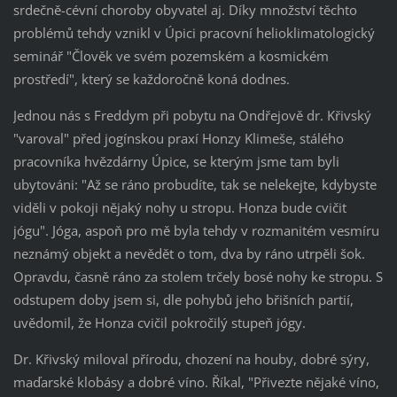
srdečně-cévní choroby obyvatel aj. Díky množství těchto
problémů tehdy vznikl v Úpici pracovní helioklimatologický
seminář "Člověk ve svém pozemském a kosmickém
prostředí", který se každoročně koná dodnes.
Jednou nás s Freddym při pobytu na Ondřejově dr. Křivský
"varoval" před jogínskou praxí Honzy Klimeše, stálého
pracovníka hvězdárny Úpice, se kterým jsme tam byli
ubytováni: "Až se ráno probudíte, tak se nelekejte, kdybyste
viděli v pokoji nějaký nohy u stropu. Honza bude cvičit
jógu". Jóga, aspoň pro mě byla tehdy v rozmanitém vesmíru
neznámý objekt a nevědět o tom, dva by ráno utrpěli šok.
Opravdu, časně ráno za stolem trčely bosé nohy ke stropu. S
odstupem doby jsem si, dle pohybů jeho břišních partií,
uvědomil, že Honza cvičil pokročilý stupeň jógy.
Dr. Křivský miloval přírodu, chození na houby, dobré sýry,
maďarské klobásy a dobré víno. Říkal, "Přivezte nějaké víno,