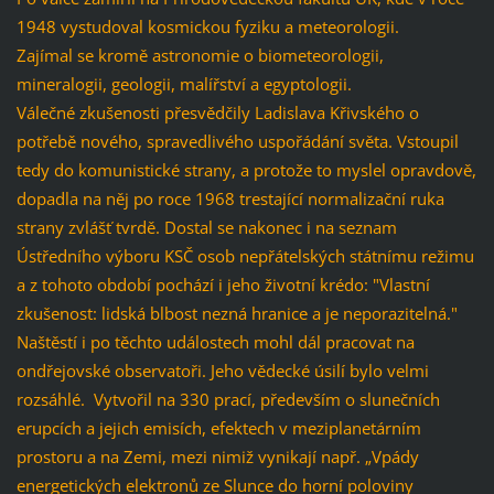
1948 vystudoval kosmickou fyziku a meteorologii.
Zajímal se kromě astronomie o biometeorologii,
mineralogii, geologii, malířství a egyptologii.
Válečné zkušenosti přesvědčily Ladislava Křivského o
potřebě nového, spravedlivého uspořádání světa. Vstoupil
tedy do komunistické strany, a protože to myslel opravdově,
dopadla na něj po roce 1968 trestající normalizační ruka
strany zvlášť tvrdě. Dostal se nakonec i na seznam
Ústředního výboru KSČ osob nepřátelských státnímu režimu
a z tohoto období pochází i jeho životní krédo: "Vlastní
zkušenost: lidská blbost nezná hranice a je neporazitelná."
Naštěstí i po těchto událostech mohl dál pracovat na
ondřejovské observatoři. Jeho vědecké úsilí bylo velmi
rozsáhlé. Vytvořil na 330 prací, především o slunečních
erupcích a jejich emisích, efektech v meziplanetárním
prostoru a na Zemi, mezi nimiž vynikají např. „Vpády
energetických elektronů ze Slunce do horní poloviny