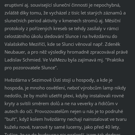
eruptivní aj. související sluneční činnosti je nepochybná,
zvláště díky tomu, že vycházel z tisíc let starých záznamů a
slunečních period aktivity v kmenech stromů aj. Měsíční
protokoly z pořízených kreseb se tehdy zasílaly v rámci
celostátního úkolu sledování Slunce i na hvězdárnu do
Valašského Meziříčí, kde se Slunci věnoval např. Zdeněk
Neubauer, a pro něž výsledky hromadně zpracovával právě
Ladislav Schmied. Ve ValMezu byla zajímavá mj. "Praktika
pro pozorovatele Slunce".
Hvězdárna v Sezimově Ústí stojí u hospody, a kde je
hospoda, je mnoho osvětlení, neboť výrobcům lamp nikdy
nedošlo, že by mohli ušetřit plexi, kdyby instalovali rovné
kryty a svítili směrem dolů a ne na veverky a řidičům v
autech do očí. Provozovatelům nejen u nás je to podruhé
"buřt", když kolem hvězdárny nechají nainstalovat ve tvaru
kuželu nové, tvarově ty samé lucerny, jako před 40 lety.
Tušíce, že se do budoucna nic nezlepší, jsem tak dodnes