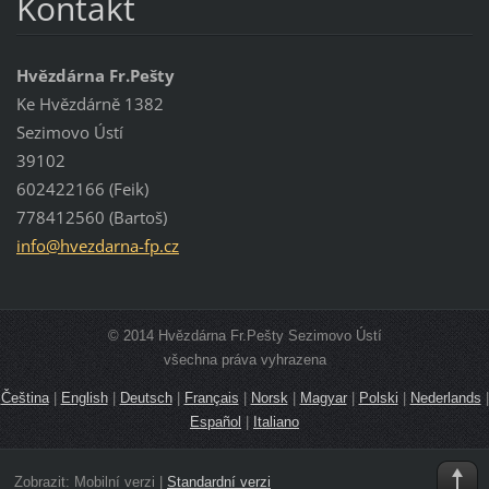
Kontakt
Hvězdárna Fr.Pešty
Ke Hvězdárně 1382
Sezimovo Ústí
39102
602422166 (Feik)
778412560 (Bartoš)
info@hve
zdarna-f
p.cz
© 2014 Hvězdárna Fr.Pešty Sezimovo Ústí
všechna práva vyhrazena
Čeština
|
English
|
Deutsch
|
Français
|
Norsk
|
Magyar
|
Polski
|
Nederlands
|
Español
|
Italiano
Zobrazit:
Mobilní verzi
|
Standardní verzi