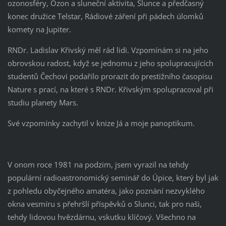
ozonosféry, Ozon a sluneční aktivita, Slunce a předčasný
konec družice Telstar, Rádiové záření při pádech úlomků
komety na Jupiter.
RNDr. Ladislav Křivský měl rád lidi. Vzpomínám si na jeho
obrovskou radost, když se jednomu z jeho spolupracujících
studentů Čechovi podařilo prorazit do prestižního časopisu
Nature s prací, na které s RNDr. Křivským spolupracoval při
studiu planety Mars.
Své vzpomínky zachytil v knize Já a moje panoptikum.
V onom roce 1981 na podzim, jsem vyrazil na tehdy
populární radioastronomický seminář do Úpice, který byl jak
z pohledu obyčejného amatéra, jako poznání nezvyklého
okna vesmíru s přehršlí příspěvků o Slunci, tak pro naši,
tehdy lidovou hvězdárnu, vskutku klíčový. Všechno na