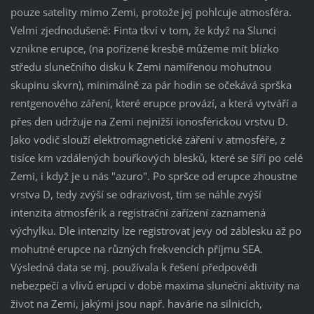
pouze satelity mimo Zemi, protože jej pohlcuje atmosféra.
Velmi zjednodušeně: Finta tkví v tom, že když na Slunci
vznikne erupce, (na pořízené kresbě můžeme mít blízko
středu slunečního disku k Zemi namířenou mohutnou
skupinu skvrn), minimálně za pár hodin se očekává sprška
rentgenového záření, které erupce provází, a která vytváří a
přes den udržuje na Zemi nejnižší ionosférickou vrstvu D.
Jako vodič slouží elektromagnetické záření v atmosféře, z
tisíce km vzdálených bouřkových blesků, které se šíří po celé
Zemi, i když je u nás "azuro". Po spršce od erupce zhoustne
vrstva D, tedy zvýší se odrazivost, tím se náhle zvýší
intenzita atmosférik a registrační zařízení zaznamená
výchylku. Dle intenzity lze registrovat jevy od záblesku až po
mohutné erupce na různých frekvencích příjmu SEA.
Výsledná data se mj. používala k řešení předpovědi
nebezpečí a vlivů erupcí v době maxima sluneční aktivity na
život na Zemi, jakými jsou např. havárie na silnicích,