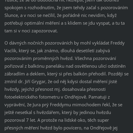
spokojen s rozhodnutím, že jsem tehdy začal s pozorováním
Slunce, a v noci se nečílil, že pořádně nic nevidím, když
potřebuji optimální měření a s klidem se jdu vyspat, a tu ta
tam si v noci zapozorovat.
O dávných nočních pozorováních by mohl vykládat Freddy
Vaclík, který se, jak známo, dlouhá desetiletí zabývá
pozorováním proměnných hvězd. Všechna pozorování
pořizoval z balkónu paneláku nad osvětlenou ulicí odstíněn
zábradlím a deklem, který si přes balkón přehodil. Později se
zmínil dr. Jiří Grygar, že od něj kdysi dostal měření jisté
hvězdy, jejichž přesnost mj. dosahovala přesnosti
fotoelektrického fotometru v Ondřejově. Pamatuji z
vyprávění, že Jura prý Freddymu mimochodem řekl, že se
ještě nesetkal s hvězdářem, který by jedinou hvězdu
pozoroval 7 let. A protože na lidské oko, těch super
přesných měření hvězd bylo povícero, na Ondřejově jej