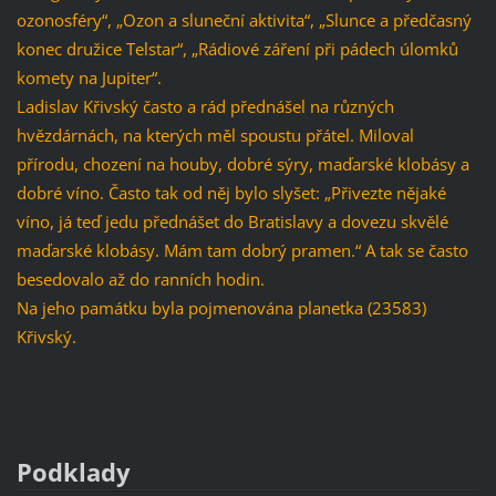
ozonosféry“, „Ozon a sluneční aktivita“, „Slunce a předčasný
konec družice Telstar“, „Rádiové záření při pádech úlomků
komety na Jupiter“.
Ladislav Křivský často a rád přednášel na různých
hvězdárnách, na kterých měl spoustu přátel. Miloval
přírodu, chození na houby, dobré sýry, maďarské klobásy a
dobré víno. Často tak od něj bylo slyšet: „Přivezte nějaké
víno, já teď jedu přednášet do Bratislavy a dovezu skvělé
maďarské klobásy. Mám tam dobrý pramen.“ A tak se často
besedovalo až do ranních hodin.
Na jeho památku byla pojmenována planetka (23583)
Křivský.
Podklady