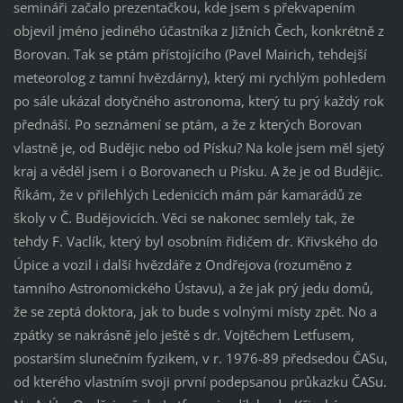
semináři začalo prezentačkou, kde jsem s překvapením
objevil jméno jediného účastníka z Jižních Čech, konkrétně z
Borovan. Tak se ptám přístojícího (Pavel Mairich, tehdejší
meteorolog z tamní hvězdárny), který mi rychlým pohledem
po sále ukázal dotyčného astronoma, který tu prý každý rok
přednáší. Po seznámení se ptám, a že z kterých Borovan
vlastně je, od Budějic nebo od Písku? Na kole jsem měl sjetý
kraj a věděl jsem i o Borovanech u Písku. A že je od Budějic.
Říkám, že v přilehlých Ledenicích mám pár kamarádů ze
školy v Č. Budějovicích. Věci se nakonec semlely tak, že
tehdy F. Vaclík, který byl osobním řidičem dr. Křivského do
Úpice a vozil i další hvězdáře z Ondřejova (rozuměno z
tamního Astronomického Ústavu), a že jak prý jedu domů,
že se zeptá doktora, jak to bude s volnými místy zpět. No a
zpátky se nakrásně jelo ještě s dr. Vojtěchem Letfusem,
postarším slunečním fyzikem, v r. 1976-89 předsedou ČASu,
od kterého vlastním svoji první podepsanou průkazku ČASu.