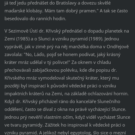
já teď jedu přednášet do Bratislavy a dovezu skvělé
maďarské klobásy. Mám tam dobrý pramen." A tak se často
besedovalo do ranních hodin.
V Sezimově Ústí dr. Křivský přednášel o dopadu planetek na
Zemi (1985) a o Slunci a vzniku pyramid (1989). Jednou
vyprávěl, jak v zimě prý na něj manželka doma v Ondřejově
zavolala: "No, Láďo, pojď se honem podívat, jaký krásný
kráter mráz udělal v tý polívce!" Za oknem v chladu
přechovávali zabíjačkovou polévku, kde dle popisu dr.
Křivského mráz vymodeloval skutečný kráter, který mu
později byl inspirací k původní vědecké práci o vzniku
impaktních kráterů na Zemi, na základě ochlazování hornin.
Když dr. Křivský přicházel ráno do kanceláře Slunečního
oddělení, často se díval z okna na právě vycházející Slunce.
Jednou prý nevěřil vlastním očím, když viděl vycházet Slunce
ve tvaru pyramidy. Zážitek ho inspiroval k vědecké práci o
vzniku pyramid. A jelikož nebyl egyptolog, šlo sice o mezní