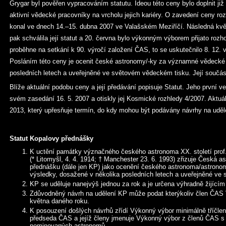
Grygar byl pověřen vypracováním statutu. Ideou této ceny bylo doplnit již 
aktivní vědecké pracovníky na vrcholu jejich kariéry. O zavedení ceny ro
konal ve dnech 14.–15. dubna 2007 ve Valašském Meziříčí. Následná kv
pak schválila její statut a 20. června bylo výkonným výborem přijato rozh
proběhne na setkání k 90. výročí založení ČAS, to se uskutečnilo 8. 12. 
Posláním této ceny je ocenit české astronomy/-ky za významné vědecké 
posledních letech a uveřejněné ve světovém vědeckém tisku. Její součást
Blíže aktuální podobu ceny a její předávání popisuje Statut. Jeho první v
svém zasedání 16. 5. 2007 a otiskly jej Kosmické rozhledy 4/2007. Aktuáln
2013, který upřesňuje termín, do kdy mohou být podávány návrhy na udě
Statut Kopalovy přednášky
K uctění památky význačného českého astronoma XX. století prof
(* Litomyšl, 4. 4. 1914; † Manchester 23. 6. 1993) zřizuje Česká 
přednášku (dále jen KP) jako ocenění českého astronoma/astron
výsledky, dosažené v několika posledních letech a uveřejněné ve
KP se uděluje nanejvýš jednou za rok a je určena výhradně žijícím
Zdůvodněný návrh na udělení KP může podat kterýkoliv člen ČA
května daného roku.
K posouzení došlých návrhů zřídí Výkonný výbor minimálně tříčlen
předseda ČAS a jejíž členy jmenuje Výkonný výbor z členů ČAS s
nominovaných astronomů.