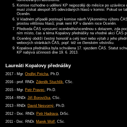
Komise rozhodne o udělení KP nejpozději do měsíce po uzávěrce 
musí získat alespoň 3/5 odevzdaných hlasů v komisi. Pokud se t
Oceněn.
V kladném případě postoupí komise návrh Výkonnému výboru ČAS,
prostou většinou hlasů; jinak není KP v daném roce Oceněn.
Předseda ČAS vyrozumí oceněného/oceněnou s dotazem, zda poct
ním místo, čas a téma Kopalovy přednášky na vhodné akci ČAS pří
Oceněný obdrží čestný honorář a celý text nebo výtah z jeho před
webových stránkách ČAS, popř. též ve členském věstníku.
Kopalova přednáška byla schválena 17. sjezdem ČAS. Statut schv
KP nabývá účinnosti dne 19. 6. 2013.
Laureáti Kopalovy přednášky
2017 - Mgr.
Ondřej Pejcha
, Ph.D.
2016 - prof. RNDr.
Zdeněk Stuchlík
, CSc.
2015 - Mgr.
Petr Pravec
, Ph.D.
2014 - RNDr.
Jiří Borovička
, CSc.
2013 - RNDr.
David Nesvorný
, Ph.D.
2012 - Doc. RNDr.
Petr Hadrava
, DrSc.
2011 - Doc. RNDr.
Marek Wolf
, CSc.