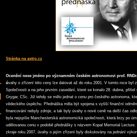
Stránka na astro.cz
Ocenění nese jméno po významném českém astronomovi prof. RNDr
ú
vahy o zřízení této ceny lze datovat až do roku 2001. V tomto roce byl
Společnosti a na jeho prvním zasedání, které se konalo 28. dubna, přišel
Grygar, CSc. Již tehdy se mělo jednat o cenu pro českého astronoma, kt
vědeckého úspěchu. Přednáška měla být spojena s vyšší finanční odměn
financování nebyly zdroje, a tak byly úvahy o nové ceně na delší čas odlo
byla nejspíše Manchesterská astronomická společnosti, která brzy po úmr
udělovanou cenu v podobě přednášky s názvem Kopal Memorial Lecture. Č
zkraje roku 2007, úvahy o jejím zřízení byly diskutovány na jednání výko