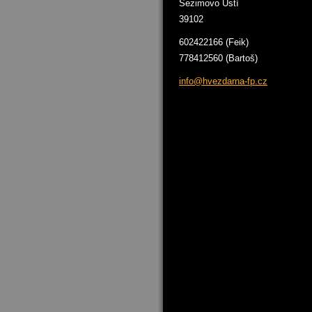
Sezimovo Ústí
39102
602422166 (Feik)
778412560 (Bartoš)
info@hve
zdarna-f
p.cz