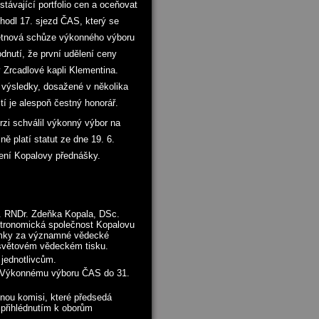
stávající portfolio cen a oceňovat
zhodl 17. sjezd ČAS, který se
ětnová schůze výkonného výboru
odnutí, že první udělení ceny
v Zrcadlové kapli Klementina.
výsledky, dosažené v několika
í je alespoň čestný honorář.
erzi schválil výkonný výbor na
ě platí statut ze dne 19. 6.
lení Kopalovy přednášky.
. RNDr. Zdeňka Kopala, DSc.
astronomická společnost Kopalovu
omky za významné vědecké
 světovém vědeckém tisku.
 jednotlivcům.
S Výkonnému výboru ČAS do 31.
nou komisi, které předsedá
 přihlédnutím k oborům