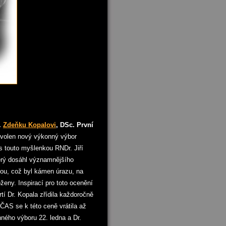
.
Zdeňku Kopalovi
, DSc. První
 zvolen nový výkonný výbor
 s touto myšlenkou RNDr. Jiří
erý dosáhl významnějšího
ou, což byl kámen úrazu, na
ženy. Inspirací pro toto ocenění
tí Dr. Kopala zřídila každoročně
AS se k této ceně vrátila až
nného výboru 22. ledna a Dr.