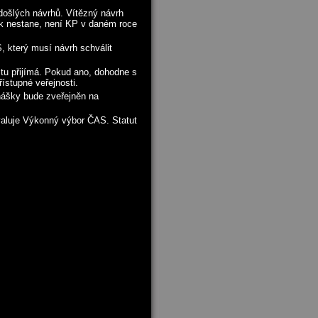
došlých návrhů. Vítězný návrh
ak nestane, není KP v daném roce
 který musí návrh schválit
u přijímá. Pokud ano, dohodne s
stupné veřejnosti.
nášky bude zveřejněn na
aluje Výkonný výbor ČAS. Statut