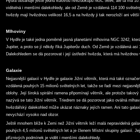
Hydra obsahuje ještě jednu kulovou hvězdokupu NGC 5694, ale ta má 10.
viditelná i menšími dalekohledy, ale od Země je vzdálená 114 100 světelnýc
hvězdy mají hvězdnou velikost 16,5 a na hvězdy ji tak nerozloží ani větš
Mlhoviny
V Hydře je také jedna poměrně jasná planetární mlhovina NGC 3242, kte
Jupiter, a proto se jí někdy říká Jupiterův duch. Od Země je vzdálená asi 
Dalekohledem se dá pozorovat i její ústřední hvězda, která má hvězdnou v
Galaxie
Nejjasnější galaxií v Hydře je galaxie Jižní větrník, která má také označ
vzdálená pouhých 15 milionů světelných let, takže se řadí mezi nejjasně
oblohy. Její široká spirální ramena připomínají větrník, ale protože takov
nazývá se tato Jižní větrník. Triedrem se dá pozorovat jako oválná mlhav
hvězdářský dalekohled může ukázat náznaky jejích ramen. Ani tato galax
nevychází vysoko nad obzor.
Ještě mnohem blíže k Zemi než Jižní větrník leží malá nepravidelná gala
pouhých 4,5 milionů světelných let a je členem Místní skupiny galaxií. Jej
příznivých podmínek je vidět i menšími dalekohledy.