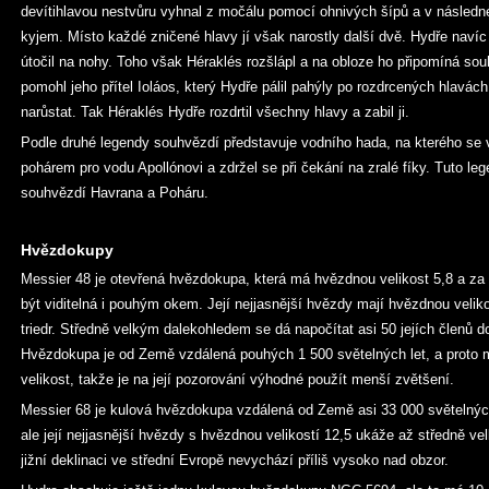
devítihlavou nestvůru vyhnal z močálu pomocí ohnivých šípů a v následné
kyjem. Místo každé zničené hlavy jí však narostly další dvě. Hydře navíc
útočil na nohy. Toho však Héraklés rozšlápl a na obloze ho připomíná so
pomohl jeho přítel Ioláos, který Hydře pálil pahýly po rozdrcených hlavác
narůstat. Tak Héraklés Hydře rozdrtil všechny hlavy a zabil ji.
Podle druhé legendy souhvězdí představuje vodního hada, na kterého se v
pohárem pro vodu Apollónovi a zdržel se při čekání na zralé fíky. Tuto le
souhvězdí Havrana a Poháru.
Hvězdokupy
Messier 48 je otevřená hvězdokupa, která má hvězdnou velikost 5,8 a z
být viditelná i pouhým okem. Její nejjasnější hvězdy mají hvězdnou veliko
triedr. Středně velkým dalekohledem se dá napočítat asi 50 jejích členů d
Hvězdokupa je od Země vzdálená pouhých 1 500 světelných let, a proto
velikost, takže je na její pozorování výhodné použít menší zvětšení.
Messier 68 je kulová hvězdokupa vzdálená od Země asi 33 000 světelných 
ale její nejjasnější hvězdy s hvězdnou velikostí 12,5 ukáže až středně vel
jižní deklinaci ve střední Evropě nevychází příliš vysoko nad obzor.