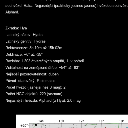
souhvězdí Raka. Nejjasnější (prakticky jedinou jasnou) hvězdou souhvězd
Alphard.
Zkratka: Hya
Latinský název: Hydra
Latinský genitiv: Hydrae
Rektascenze: 8h 10m až 15h 02m
Deklinace: +6° až -35°
Rozloha: 1 303 čtverečných stupňů, 1. v pořadí
Viditelnost na zeměpisné šířce: +54° až -83°
Nejlepší pozorovatelnost: duben
Původ: starověký, Ptolemaios
Počet hvězd (jasnější než 3 mag): 2
Počet NGC objektů: 229 (seznam)
Nejjasnější hvězda: Alphard (α Hya), 2,0 mag