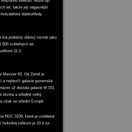
 hvězdnou velikost. Může být
h let, takže její nejjasnější
í hvězdářské dalekohledy.
rá má podobný úhlový rozměr jako
1 500 světelných let.
elikost 11,5
ení Messier 83. Od Země je
jší a nejhezčí galaxie pozemské
ý název už dostala galaxie M 101,
á skvrna a středně velký
ie však ve střední Evropě
xie NGC 3109, která je vzdálená
í hvězdná velikost je 10 a za