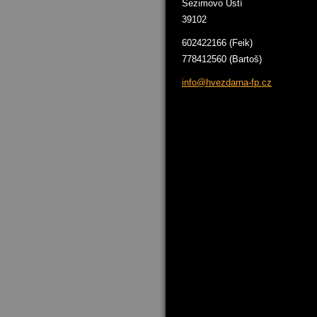
Sezimovo Ústí
39102
602422166 (Feik)
778412560 (Bartoš)
info@hve
zdarna-f
p.cz