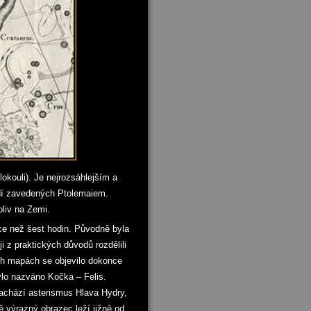
okouli). Je nejrozsáhlejším a
dí zavedených Ptolemaiem.
oliv na Zemi.
íce než šest hodin. Původně byla
 z praktických důvodů rozdělili
ch mapách se objevilo dokonce
lo nazváno Kočka – Felis.
nachází asterismus Hlava Hydry,
ě výrazný obrazec leží jižně od