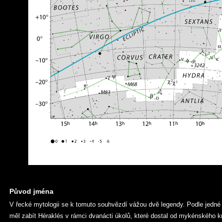
Původ jména
V řecké mytologii se k tomuto souhvězdí vážou dvě legendy. Podle jedné
měl zabít Héraklés v rámci dvanácti úkolů, které dostal od mykénského k