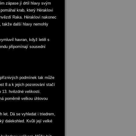
m zápase jí drtil hlavy svým
 pomáhal krab, který Héraklovi
uhvězdí Raka. Héraklovi nakonec
h, takže další hlavy nemohly
ymluvil havran, když letěl s
gendu připomínají sousední
a příznivých podmínek tak může
st 8 a k jejich pozorování stačí
o 13. hvězdné velikosti.
 má poměrně velkou úhlovou
let. Dá se vyhledat i triedrem,
ký dalekohled. Kvůli její velké