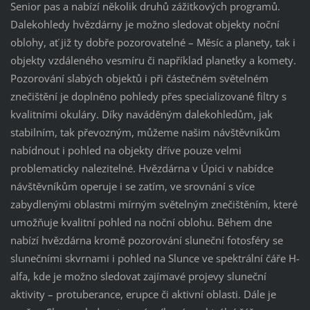
Senior pas a nabízí několik druhů zážitkových programů.
Dalekohledy hvězdárny je možno sledovat objekty noční
oblohy, ať již ty dobře pozorovatelné – Měsíc a planety, tak i
objekty vzdáleného vesmíru či například planetky a komety.
Pozorování slabých objektů i při částečném světelném
znečištění je doplněno pohledy přes specializované filtry s
kvalitními okuláry. Díky naváděným dalekohledům, jak
stabilním, tak převozným, můžeme našim návštěvníkům
nabídnout i pohled na objekty dříve pouze velmi
problematicky nalezitelné. Hvězdárna v Úpici v nabídce
návštěvníkům operuje i se zatím, ve srovnání s více
zabydlenými oblastmi mírným světelným znečištěním, které
umožňuje kvalitní pohled na noční oblohu. Během dne
nabízí hvězdárna kromě pozorování sluneční fotosféry se
slunečními skvrnami i pohled na Slunce ve spektrální čáře H-
alfa, kde je možno sledovat zajímavé projevy sluneční
aktivity – protuberance, erupce či aktivní oblasti. Dále je