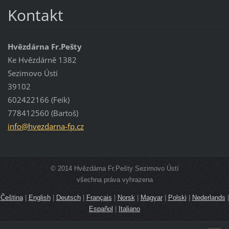
Kontakt
Hvězdárna Fr.Pešty
Ke Hvězdárně 1382
Sezimovo Ústí
39102
602422166 (Feik)
778412560 (Bartoš)
info@hve
zdarna-f
p.cz
© 2014 Hvězdárna Fr.Pešty Sezimovo Ústí
všechna práva vyhrazena
Čeština
|
English
|
Deutsch
|
Français
|
Norsk
|
Magyar
|
Polski
|
Nederlands
|
Español
|
Italiano