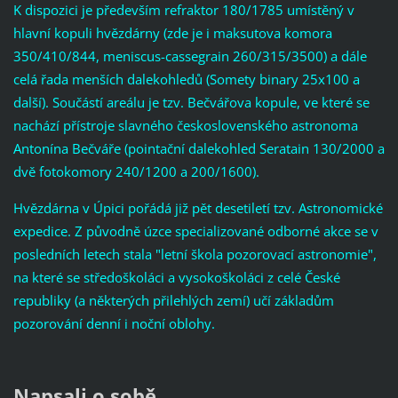
K dispozici je především refraktor 180/1785 umístěný v
hlavní kopuli hvězdárny (zde je i maksutova komora
350/410/844, meniscus-cassegrain 260/315/3500) a dále
celá řada menších dalekohledů (Somety binary 25x100 a
další). Součástí areálu je tzv. Bečvářova kopule, ve které se
nachází přístroje slavného československého astronoma
Antonína Bečváře (pointační dalekohled Seratain 130/2000 a
dvě fotokomory 240/1200 a 200/1600).
Hvězdárna v Úpici pořádá již pět desetiletí tzv. Astronomické
expedice. Z původně úzce specializované odborné akce se v
posledních letech stala "letní škola pozorovací astronomie",
na které se středoškoláci a vysokoškoláci z celé České
republiky (a některých přilehlých zemí) učí základům
pozorování denní i noční oblohy.
Napsali o sobě