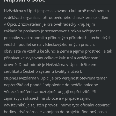
Hvězdárna v Úpici je specializovanou kulturně osvětovou a
vzdělávací organizací přírodovědného charakteru se sídlem
v Úpici. Zřizovatelem je Královéhradecký kraj. Jejím
základním posláním je seznamovat širokou veřejnost s
poznatky v astronomii a příbuzných přírodních i technických
vědách, podílet se na vědeckovýzkumných pracích,
obzvláště ve vztahu ke Slunci a Zemi a jejímu prostředí, a tak
přispívat ke zvyšování celkové kulturní a vzdělanostní
úrovně. Dlouhodobě je Hvězdárna v Úpici držitelem
certifikátu Českého systému kvality služeb I.
stupně.Hvězdárna v Úpici je pro veřejnost otevřena téměř
nepřetržitě od pondělí odpoledne do neděle poledne.
Vědecká měření samozřejmě fungují nepřetržitě. Při
zajímavých úkazech na obloze a v případě zájmu
návštěvníků je zajištěn provoz i mimo tyto oficiální otevírací
hodiny. Hvězdárna je zapojena do projektu Rodinný pas a