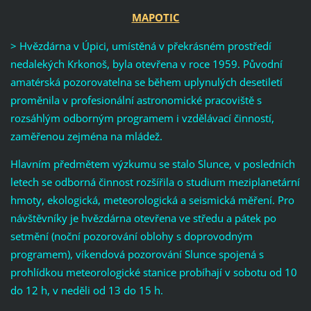
MAPOTIC
> Hvězdárna v Úpici, umístěná v překrásném prostředí
nedalekých Krkonoš, byla otevřena v roce 1959. Původní
amatérská pozorovatelna se během uplynulých desetiletí
proměnila v profesionální astronomické pracoviště s
rozsáhlým odborným programem i vzdělávací činností,
zaměřenou zejména na mládež.
Hlavním předmětem výzkumu se stalo Slunce, v posledních
letech se odborná činnost rozšířila o studium meziplanetární
hmoty, ekologická, meteorologická a seismická měření. Pro
návštěvníky je hvězdárna otevřena ve středu a pátek po
setmění (noční pozorování oblohy s doprovodným
programem), víkendová pozorování Slunce spojená s
prohlídkou meteorologické stanice probíhají v sobotu od 10
do 12 h, v neděli od 13 do 15 h.