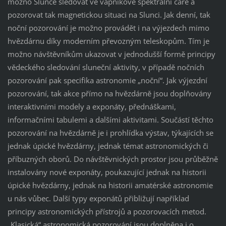
možno Slunce sledovat ve vápníkové spektrální čáře a
pozorovat tak magnetickou situaci na Slunci. Jak denní, tak
noční pozorování je možno provádět i na výjezdech mimo
hvězdárnu díky moderním převozným teleskopům. Tím je
možno návštěvníkům ukazovat v jednodušší formě principy
vědeckého sledování sluneční aktivity, v případě nočních
pozorování pak specifika astronomie „noční“. Jak výjezdní
pozorování, tak akce přímo na hvězdárně jsou doplňovány
interaktivními modely a exponáty, přednáškami,
informačními tabulemi a dalšími aktivitami. Součástí těchto
pozorování na hvězdárně je i prohlídka výstav, týkajících se
jednak úpické hvězdárny, jednak témat astronomických či
příbuzných oborů. Do návštěvnických prostor jsou průběžně
instalovány nové exponáty, poukazující jednak na historii
úpické hvězdárny, jednak na historii amatérské astronomie
u nás vůbec. Další typy exponátů přibližují například
principy astronomických přístrojů a pozorovacích metod.
„Klasická“ astronomická pozorování jsou doplněna i o