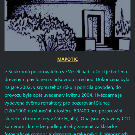
MAPOTIC
> Soukromá pozorovatelna ve Veselí nad Lužnicí je tvořena
dřevěným pavilonem s odsuvnou střechou. Dokončena byla
na jaře 2002, v srpnu téhož roku ji poničila povodeň, do
provozu byla opět uvedena v květnu 2004. Hvězdárna je
vybavena dvěma refraktory pro pozorování Slunce
(120/1000 na sluneční fotosféru, 80/400 pro pozorování
sluneční chromosféry v čáře H_alfa). Oba jsou vybaveny CCD
kamerami, které lze podle potřeby zaměnit za klasické
fotografické komory. K dispozici je také několik přenosných