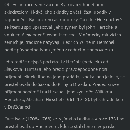
Objevil infračervené záření. Byl rovněž hudebním
skladatelem, i když jeho skladby z větší části upadly v
zapomnění. Byl bratrem astronomky Caroline Herschelové,
se kterou spolupracoval. Jeho synem byl John Herschel a
vnukem Alexander Stewart Herschel. V německy mluvících
zemích jej tradičně nazývají Friedrich Wilhelm Herschel,
podle původního tvaru jména z rodného Hannoverska.
Jeho rodiče nejspíš pocházeli z Heršpic (nedaleko od
Slavkova u Brna) a jeho předci pravděpodobně nosili
příjmení Jelínek. Rodina jeho praděda, sládka Jana Jelínka, se
přestěhovala do Saska, do Pirny u Drážďan. Praděd si své
příjmení poněmčil na Hirschel. Jeho syn, děd Williama
Herschela, Abraham Hirschel (1661–1718), byl zahradníkem
v Drážďanech.
Otec Isaac (1708–1768) se zajímal o hudbu a v roce 1731 se
přestěhoval do Hannoveru, kde se stal členem vojenské