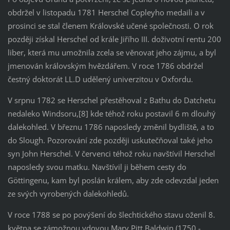
obdržel v listopadu 1781 Herschel Copleyho medaili a v
prosinci se stal členem Královské učené společnosti. O rok
později získal Herschel od krále Jiřího III. doživotní rentu 200
liber, která mu umožnila zcela se věnovat jeho zájmu, a byl
jmenován královským hvězdářem. V roce 1786 obdržel
čestný doktorát LL.D udělený univerzitou v Oxfordu.
V srpnu 1782 se Herschel přestěhoval z Bathu do Datchetu
nedaleko Windsoru,[8] kde téhož roku postavil 6 m dlouhý
dalekohled. V březnu 1786 naposledy změnil bydliště, a to
do Slough. Pozorování zde později uskutečňoval také jeho
syn John Herschel. V červenci téhož roku navštívil Herschel
naposledy svou matku. Navštívil ji během cesty do
Göttingenu, kam byl poslán králem, aby zde odevzdal jeden
ze svých vyrobených dalekohledů.
V roce 1788 se po povýšení do šlechtického stavu oženil 8.
května se zámožnou vdovou Mary Pitt Baldwin (1750 -