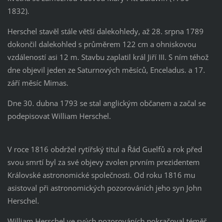
1832).
Herschel stavěl stále větší dalekohledy, až 28. srpna 1789
dokončil dalekohled s průměrem 122 cm a ohniskovou
vzdáleností asi 12 m. Stavbu zaplatil král Jiří III. S ním téhož
dne objevil jeden ze Saturnových měsíců, Enceladus. a 17.
září měsíc Mimas.
Dne 30. dubna 1793 se stal anglickým občanem a začal se
podepisovat William Herschel.
V roce 1816 obdržel rytířský titul a Řád Guelfů a rok před
svou smrtí byl za své objevy zvolen prvním prezidentem
Královské astronomické společnosti. Od roku 1816 mu
asistoval při astronomických pozorováních jeho syn John
Herschel.
William Herschel ve svých pozorováních pokračoval téměř