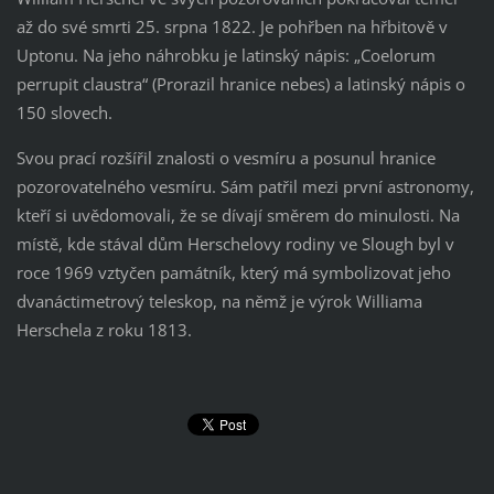
až do své smrti 25. srpna 1822. Je pohřben na hřbitově v
Uptonu. Na jeho náhrobku je latinský nápis: „Coelorum
perrupit claustra“ (Prorazil hranice nebes) a latinský nápis o
150 slovech.
Svou prací rozšířil znalosti o vesmíru a posunul hranice
pozorovatelného vesmíru. Sám patřil mezi první astronomy,
kteří si uvědomovali, že se dívají směrem do minulosti. Na
místě, kde stával dům Herschelovy rodiny ve Slough byl v
roce 1969 vztyčen památník, který má symbolizovat jeho
dvanáctimetrový teleskop, na němž je výrok Williama
Herschela z roku 1813.