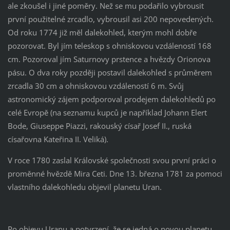
ale zkoušel i jiné poměry. Než se mu podařilo vybrousit
první použitelné zrcadlo, vybrousil asi 200 nepovedených.
Od roku 1774 již měl dalekohled, kterým mohl dobře
pozorovat. Byl jím teleskop s ohniskovou vzdáleností 168
cm. Pozoroval jím Saturnovy prstence a hvězdy Orionova
pásu. O dva roky později postavil dalekohled s průměrem
zrcadla 30 cm a ohniskovou vzdáleností 6 m. Svůj
astronomický zájem podporoval prodejem dalekohledů po
celé Evropě (na seznamu kupců je například Johann Elert
Bode, Giuseppe Piazzi, rakouský císař Josef II., ruská
císařovna Kateřina II. Veliká).
V roce 1780 zaslal Královské společnosti svou první práci o
proměnné hvězdě Mira Ceti. Dne 13. března 1781 za pomoci
vlastního dalekohledu objevil planetu Uran.
Po objevu Uranu a potvrzení, že se jedná o novou planetu,