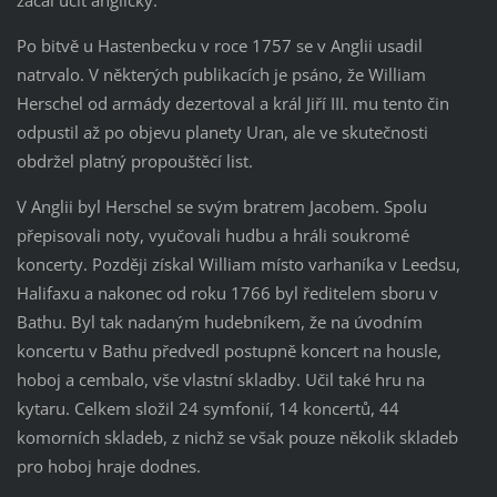
Po bitvě u Hastenbecku v roce 1757 se v Anglii usadil
natrvalo. V některých publikacích je psáno, že William
Herschel od armády dezertoval a král Jiří III. mu tento čin
odpustil až po objevu planety Uran, ale ve skutečnosti
obdržel platný propouštěcí list.
V Anglii byl Herschel se svým bratrem Jacobem. Spolu
přepisovali noty, vyučovali hudbu a hráli soukromé
koncerty. Později získal William místo varhaníka v Leedsu,
Halifaxu a nakonec od roku 1766 byl ředitelem sboru v
Bathu. Byl tak nadaným hudebníkem, že na úvodním
koncertu v Bathu předvedl postupně koncert na housle,
hoboj a cembalo, vše vlastní skladby. Učil také hru na
kytaru. Celkem složil 24 symfonií, 14 koncertů, 44
komorních skladeb, z nichž se však pouze několik skladeb
pro hoboj hraje dodnes.