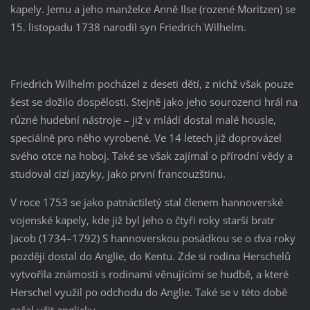
kapely. Jemu a jeho manželce Anně Ilse (rozené Moritzen) se
15. listopadu 1738 narodil syn Friedrich Wilhelm.
Friedrich Wilhelm pocházel z deseti dětí, z nichž však pouze
šest se dožilo dospělosti. Stejně jako jeho sourozenci hrál na
různé hudební nástroje – již v mládí dostal malé housle,
speciálně pro něho vyrobené. Ve 14 letech již doprovázel
svého otce na hoboj. Také se však zajímal o přírodní vědy a
studoval cizí jazyky, jako první francouzštinu.
V roce 1753 se jako patnáctiletý stal členem hannoverské
vojenské kapely, kde již byl jeho o čtyři roky starší bratr
Jacob (1734–1792) S hannoverskou posádkou se o dva roky
později dostal do Anglie, do Kentu. Zde si rodina Herschelů
vytvořila známosti s rodinami věnujícími se hudbě, a které
Herschel využil po odchodu do Anglie. Také se v této době
začal učit anglicky.