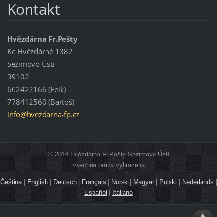
Kontakt
Hvězdárna Fr.Pešty
Ke Hvězdárně 1382
Sezimovo Ústí
39102
602422166 (Feik)
778412560 (Bartoš)
info@hve
zdarna-f
p.cz
© 2014 Hvězdárna Fr.Pešty Sezimovo Ústí
všechna práva vyhrazena
Čeština
|
English
|
Deutsch
|
Français
|
Norsk
|
Magyar
|
Polski
|
Nederlands
|
Español
|
Italiano