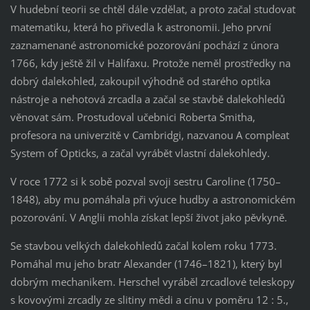
V hudební teorii se chtěl dále vzdělat, a proto začal studovat
matematiku, která ho přivedla k astronomii. Jeho první
zaznamenané astronomické pozorování pochází z února
1766, kdy ještě žil v Halifaxu. Protože neměl prostředky na
dobrý dalekohled, zakoupil výhodně od starého optika
nástroje a nehotová zrcadla a začal se stavbě dalekohledů
věnovat sám. Prostudoval učebnici Roberta Smitha,
profesora na univerzitě v Cambridgi, nazvanou A compleat
System of Opticks, a začal vyrábět vlastní dalekohledy.
V roce 1772 si k sobě pozval svoji sestru Caroline (1750–
1848), aby mu pomáhala při výuce hudby a astronomickém
pozorování. V Anglii mohla získat lepší život jako pěvkyně.
Se stavbou velkých dalekohledů začal kolem roku 1773.
Pomáhal mu jeho bratr Alexander (1746–1821), který byl
dobrým mechanikem. Herschel vyráběl zrcadlové teleskopy
s kovovými zrcadly ze slitiny mědi a cínu v poměru 12 : 5.,