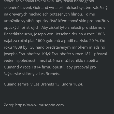
století se věnoval tavení skla. Aby získal homogenní
skleněné tavení, Guinand vynalezl míchací systém založený
na dřevěných míchadlech potažených hlínou. To mu
umožnilo vyrábět opticky čisté křemenové sklo pro použití v
optických přístrojích. Aby získal tyto znalosti pro sklárnu v
Benediktbeurnu, Joseph von Utzschneider ho v roce 1805
najal za roční plat 1600 guldenů a podíl na zisku 20 %. Od
roku 1808 byl Guinand představeným mnohem mladšího
Josepha Fraunhofera. Když Fraunhofer v roce 1811 převzal
vedení společnosti, mezi oběma muži vzniklo napětí a
Guinand v roce 1814 firmu opustil, aby pracoval pro
švýcarské sklárny v Les Brenets.
Guiand zemřel v Les Brenets 13. února 1824.
Zdroj: https://www.musoptin.com