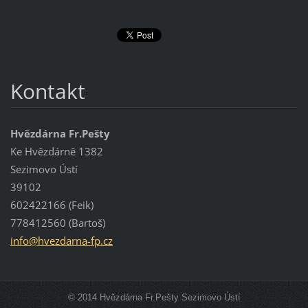
Kontakt
Hvězdárna Fr.Pešty
Ke Hvězdárně 1382
Sezimovo Ústí
39102
602422166 (Feik)
778412560 (Bartoš)
info@hve
zdarna-f
p.cz
© 2014 Hvězdárna Fr.Pešty Sezimovo Ústí