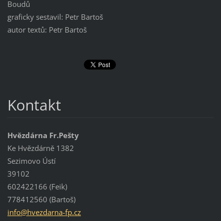
Boudů
graficky sestavil: Petr Bartoš
autor textů: Petr Bartoš
Kontakt
Hvězdárna Fr.Pešty
Ke Hvězdárně 1382
Sezimovo Ústí
39102
602422166 (Feik)
778412560 (Bartoš)
info@hve
zdarna-f
p.cz