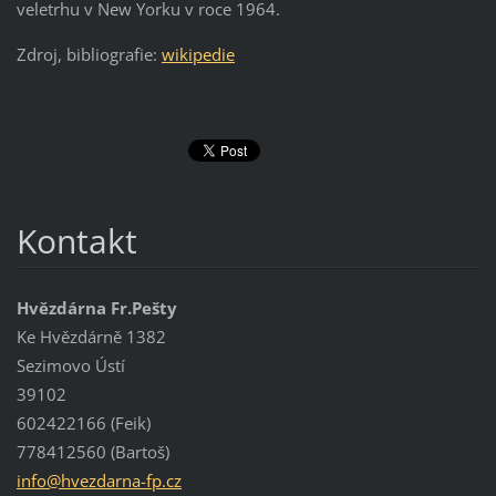
veletrhu v New Yorku v roce 1964.
Zdroj, bibliografie:
wikipedie
Kontakt
Hvězdárna Fr.Pešty
Ke Hvězdárně 1382
Sezimovo Ústí
39102
602422166 (Feik)
778412560 (Bartoš)
info@hve
zdarna-f
p.cz