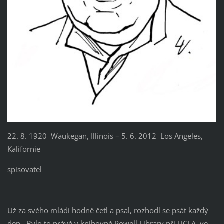
22. 8. 1920 Waukegan, Illinois – 5. 6. 2012 Los Angeles,
Kalifornie
spisovatel
Už za svého mládí hodně četl a psal, rozhodl se psát každý
den. Bylo to právě v knihovně Powell Library při UCLA, ve