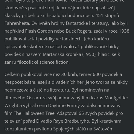
studovně s psacími stroji k pronájmu, kde napsal svůj
klasický příběh o knihspalující budoucnosti: 451 stupňů
Fahrenheita. Ovlivněn hrdiny fantastické literatury, jako byli
například Flash Gordon nebo Buck Rogers, začal v roce 1938
publikovat sci-fi povídky ve fanzinech. Jeho kariéru
spisovatele skutečně nastartovalo až publikování sbírky
povídek s názvem Marťanská kronika (1950), hlásící se k
žánru filozofické science fiction.
Celkem publikoval více než 30 knih, téměř 600 povídek a
nespočet básní, esejí a divadelních her. Jeho tvorba se nikdy
neomezovala čistě na literaturu. Byl nominován na
filmového Oscara za svůj animovaný film Icarus Montgolfier
Wright a vyhrál cenu Daytime Emmy za další animovaný
film The Halloween Tree. Adaptoval 65 svých povídek pro
televizní pořad Divadlo Raye Bradburyho. Byl kreativním
konzultantem pavilonu Spojených států na Světovém