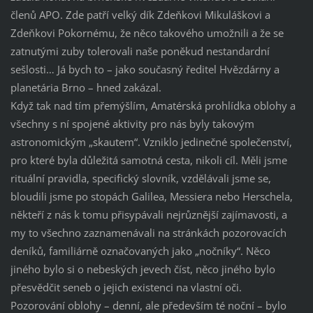
členů APO. Zde patří velký dík Zdeňkovi Mikuláškovi a
Zdeňkovi Pokornému, že něco takového umožnili a že se
zatnutými zuby tolerovali naše poněkud nestandardní
sešlosti… Já bych to – jako současný ředitel Hvězdárny a
planetária Brno – hned zakázal.
Když tak nad tím přemýšlím, Amatérská prohlídka oblohy a
všechny s ní spojené aktivity pro nás byly takovým
astronomickým „skautem“. Vzniklo jedinečné společenství,
pro které byla důležitá samotná cesta, nikoli cíl. Měli jsme
rituální pravidla, specifický slovník, vzdělávali jsme se,
bloudili jsme po stopách Galilea, Messiera nebo Herschela,
někteří z nás k tomu přisypávali nejrůznější zajímavosti, a
my to všechno zaznamenávali na stránkách pozorovacích
deníků, familiárně označovaných jako „nočníky“. Něco
jiného bylo si o nebeských jevech číst, něco jiného bylo
přesvědčit seneb o jejich existenci na vlastní oči.
Pozorování oblohy – denní, ale především té noční – bylo