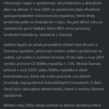
informující nejen o společnosti, ale především o aktuálním
dění na obloze. V roce 2000 se společnost stala oficiálním
spolupořadatelem Astronomické expedice, která tehdy
probíhala ještě na Hvězdárně v Úpici. Na jaře téhož roku se
uskutečnilo první Setkání členů APO mimo prostory
brněnské hvězdárny, tentokrát v Ostravě.
Setkání Apačů se začala pravidelně střídat mezi Brnem a
Ostravou (podzim, jaro) a tým kolem vedení společnosti se
zvětšil, což vedlo k rozšíření činnosti. Proto také v roce 2001
vzniklo archivní CD Bílého trpaslíka 1–100. Michal Švanda
převzal v roce 2002 sazbu Bílého trpaslíka a ulevil
koordinátorovi, který tak může pracovat i na dalších
(mnohdy nepopulárních kancelářských) činnostech. Z darů
členů bylo zakoupeno deset triedrů, které si mohou členové
zapůjčovat.
Během roku 2002 začala vznikat za aktivní asistence Petra