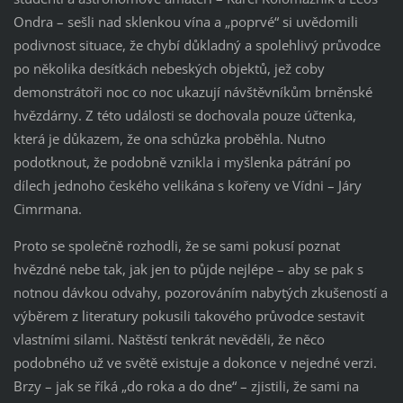
Ondra – sešli nad sklenkou vína a „poprvé“ si uvědomili
podivnost situace, že chybí důkladný a spolehlivý průvodce
po několika desítkách nebeských objektů, jež coby
demonstrátoři noc co noc ukazují návštěvníkům brněnské
hvězdárny. Z této události se dochovala pouze účtenka,
která je důkazem, že ona schůzka proběhla. Nutno
podotknout, že podobně vznikla i myšlenka pátrání po
dílech jednoho českého velikána s kořeny ve Vídni – Járy
Cimrmana.
Proto se společně rozhodli, že se sami pokusí poznat
hvězdné nebe tak, jak jen to půjde nejlépe – aby se pak s
notnou dávkou odvahy, pozorováním nabytých zkušeností a
výběrem z literatury pokusili takového průvodce sestavit
vlastními silami. Naštěstí tenkrát nevěděli, že něco
podobného už ve světě existuje a dokonce v nejedné verzi.
Brzy – jak se říká „do roka a do dne“ – zjistili, že sami na