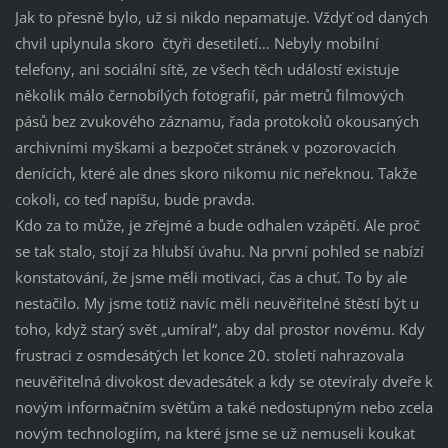
Jak to přesně bylo, už si nikdo nepamatuje. Vždyť od daných
chvil uplynula skoro čtyři desetiletí… Nebyly mobilní
telefony, ani sociální sítě, ze všech těch událostí existuje
několik málo černobílých fotografií, pár metrů filmových
pásů bez zvukového záznamu, řada protokolů okousaných
archivními myškami a bezpočet stránek v pozorovacích
denících, které ale dnes skoro nikomu nic neřeknou. Takže
cokoli, co teď napíšu, bude pravda.
Kdo za to může, je zřejmé a bude odhalen vzápětí. Ale proč
se tak stalo, stojí za hlubší úvahu. Na první pohled se nabízí
konstatování, že jsme měli motivaci, čas a chuť. To by ale
nestačilo. My jsme totiž navíc měli neuvěřitelné štěstí být u
toho, když starý svět „umíral“, aby dal prostor novému. Kdy
frustraci z osmdesátých let konce 20. století nahrazovala
neuvěřitelná divokost devadesátek a kdy se otevíraly dveře k
novým informačním světům a také nedostupným nebo zcela
novým technologiím, na které jsme se už nemuseli koukat