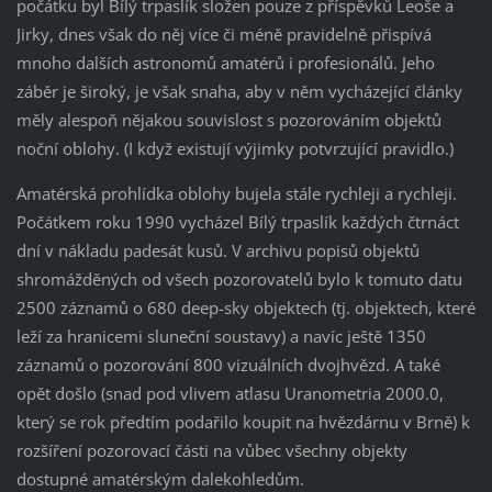
počátku byl Bílý trpaslík složen pouze z příspěvků Leoše a
Jirky, dnes však do něj více či méně pravidelně přispívá
mnoho dalších astronomů amatérů i profesionálů. Jeho
záběr je široký, je však snaha, aby v něm vycházející články
měly alespoň nějakou souvislost s pozorováním objektů
noční oblohy. (I když existují výjimky potvrzující pravidlo.)
Amatérská prohlídka oblohy bujela stále rychleji a rychleji.
Počátkem roku 1990 vycházel Bílý trpaslík každých čtrnáct
dní v nákladu padesát kusů. V archivu popisů objektů
shromážděných od všech pozorovatelů bylo k tomuto datu
2500 záznamů o 680 deep-sky objektech (tj. objektech, které
leží za hranicemi sluneční soustavy) a navíc ještě 1350
záznamů o pozorování 800 vizuálních dvojhvězd. A také
opět došlo (snad pod vlivem atlasu Uranometria 2000.0,
který se rok předtím podařilo koupit na hvězdárnu v Brně) k
rozšíření pozorovací části na vůbec všechny objekty
dostupné amatérským dalekohledům.