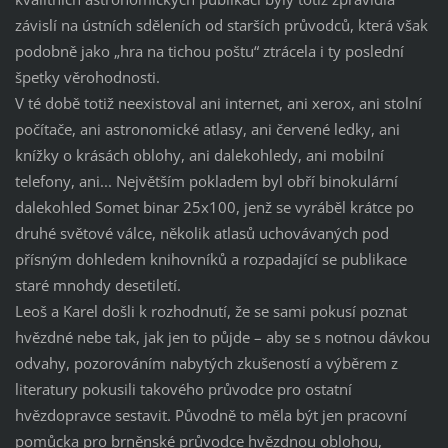
závislí na ústních sděleních od starších průvodců, která však
podobně jako „hra na tichou poštu“ ztrácela i ty poslední
špetky věrohodnosti.
V té době totiž neexistoval ani internet, ani xerox, ani stolní
počítače, ani astronomické atlasy, ani červené ledky, ani
knížky o krásách oblohy, ani dalekohledy, ani mobilní
telefony, ani... Největším pokladem byl obří binokulární
dalekohled Somet binar 25x100, jenž se vyráběl krátce po
druhé světové válce, několik atlasů uchovávaných pod
přísným dohledem knihovníků a rozpadající se publikace
staré mnohdy desetiletí.
Leoš a Karel došli k rozhodnutí, že se sami pokusí poznat
hvězdné nebe tak, jak jen to půjde – aby se s notnou dávkou
odvahy, pozorováním nabytých zkušeností a výběrem z
literatury pokusili takového průvodce pro ostatní
hvězdopravce sestavit. Původně to měla být jen pracovní
pomůcka pro brněnské průvodce hvězdnou oblohou,