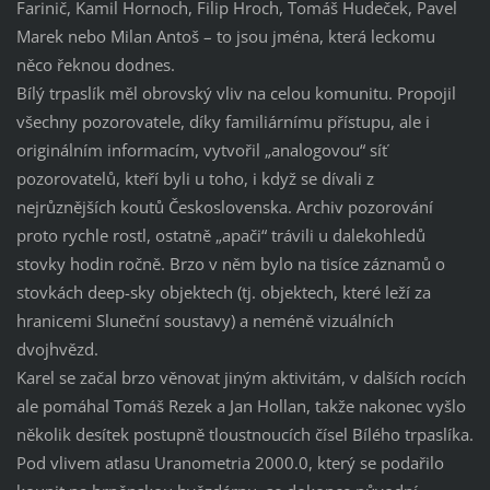
Farinič, Kamil Hornoch, Filip Hroch, Tomáš Hudeček, Pavel
Marek nebo Milan Antoš – to jsou jména, která leckomu
něco řeknou dodnes.
Bílý trpaslík měl obrovský vliv na celou komunitu. Propojil
všechny pozorovatele, díky familiárnímu přístupu, ale i
originálním informacím, vytvořil „analogovou“ síť
pozorovatelů, kteří byli u toho, i když se dívali z
nejrůznějších koutů Československa. Archiv pozorování
proto rychle rostl, ostatně „apači“ trávili u dalekohledů
stovky hodin ročně. Brzo v něm bylo na tisíce záznamů o
stovkách deep-sky objektech (tj. objektech, které leží za
hranicemi Sluneční soustavy) a neméně vizuálních
dvojhvězd.
Karel se začal brzo věnovat jiným aktivitám, v dalších rocích
ale pomáhal Tomáš Rezek a Jan Hollan, takže nakonec vyšlo
několik desítek postupně tloustnoucích čísel Bílého trpaslíka.
Pod vlivem atlasu Uranometria 2000.0, který se podařilo