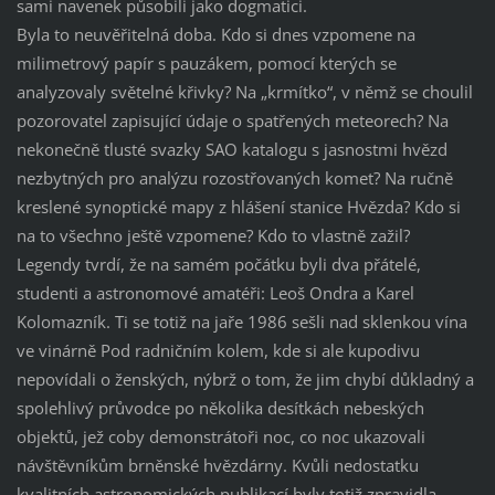
sami navenek působili jako dogmatici.
Byla to neuvěřitelná doba. Kdo si dnes vzpomene na
milimetrový papír s pauzákem, pomocí kterých se
analyzovaly světelné křivky? Na „krmítko“, v němž se choulil
pozorovatel zapisující údaje o spatřených meteorech? Na
nekonečně tlusté svazky SAO katalogu s jasnostmi hvězd
nezbytných pro analýzu rozostřovaných komet? Na ručně
kreslené synoptické mapy z hlášení stanice Hvězda? Kdo si
na to všechno ještě vzpomene? Kdo to vlastně zažil?
Legendy tvrdí, že na samém počátku byli dva přátelé,
studenti a astronomové amatéři: Leoš Ondra a Karel
Kolomazník. Ti se totiž na jaře 1986 sešli nad sklenkou vína
ve vinárně Pod radničním kolem, kde si ale kupodivu
nepovídali o ženských, nýbrž o tom, že jim chybí důkladný a
spolehlivý průvodce po několika desítkách nebeských
objektů, jež coby demonstrátoři noc, co noc ukazovali
návštěvníkům brněnské hvězdárny. Kvůli nedostatku
kvalitních astronomických publikací byly totiž zpravidla