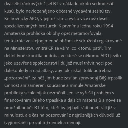
dvacetistránkových čísel BT v nákladu okolo sedmdesáti
kusů, bylo navíc zahájeno občasné vydávání sešitů tzv.
Knihovničky APO, v jejímž rámci vyšlo více než deset
specializovaných brožurek. K prvnímu lednu roku 1994
Amatérská prohlídka oblohy opět metamorfovala,
tentokráte ve stejnojmenné občanské sdružení registrované
na Ministerstvu vnitra ČR se vším, co k tomu patří. Tím
definitivně skončila podoba, ve které se někomu APO jevilo
jako uzavřené společenství lidí, jež musí trávit noci pod
dalekohledy a nad atlasy, aby tak získali tolik potřebná
„pozorování“, za něž jim bude zasílán zpravodaj Bílý trpaslík.
Činnost ani zaměření současné a minulé Amatérské
prohlídky se ale nijak nezměnil. Jen se vyřešil problém s
financováním Bílého trpaslíka a dalších materiálů a nově se
umožnil odběr BT těm, kteří by jej byli rádi odebírali již v
minulosti, ale čas na pozorování z nejrůznějších důvodů už
(výjimečně i prozatím) neměli a nemají.