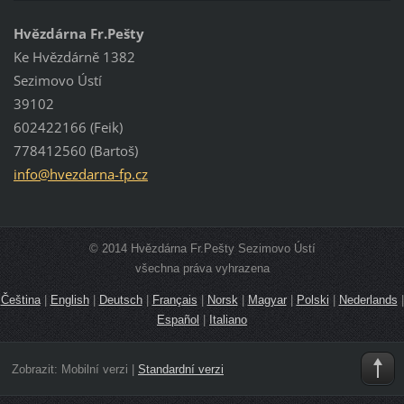
Hvězdárna Fr.Pešty
Ke Hvězdárně 1382
Sezimovo Ústí
39102
602422166 (Feik)
778412560 (Bartoš)
info@hve
zdarna-f
p.cz
© 2014 Hvězdárna Fr.Pešty Sezimovo Ústí
všechna práva vyhrazena
Čeština
|
English
|
Deutsch
|
Français
|
Norsk
|
Magyar
|
Polski
|
Nederlands
|
Español
|
Italiano
Zobrazit:
Mobilní verzi
|
Standardní verzi