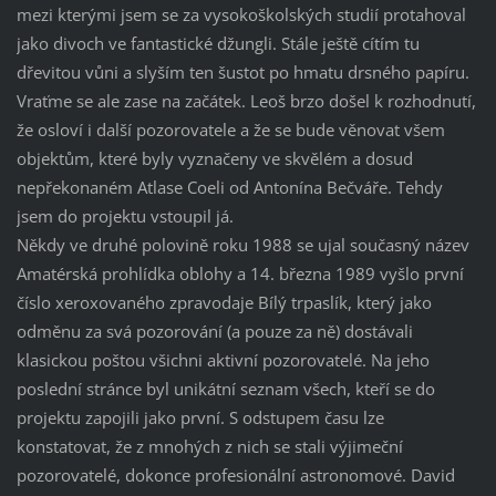
mezi kterými jsem se za vysokoškolských studií protahoval
jako divoch ve fantastické džungli. Stále ještě cítím tu
dřevitou vůni a slyším ten šustot po hmatu drsného papíru.
Vraťme se ale zase na začátek. Leoš brzo došel k rozhodnutí,
že osloví i další pozorovatele a že se bude věnovat všem
objektům, které byly vyznačeny ve skvělém a dosud
nepřekonaném Atlase Coeli od Antonína Bečváře. Tehdy
jsem do projektu vstoupil já.
Někdy ve druhé polovině roku 1988 se ujal současný název
Amatérská prohlídka oblohy a 14. března 1989 vyšlo první
číslo xeroxovaného zpravodaje Bílý trpaslík, který jako
odměnu za svá pozorování (a pouze za ně) dostávali
klasickou poštou všichni aktivní pozorovatelé. Na jeho
poslední stránce byl unikátní seznam všech, kteří se do
projektu zapojili jako první. S odstupem času lze
konstatovat, že z mnohých z nich se stali výjimeční
pozorovatelé, dokonce profesionální astronomové. David