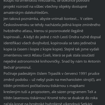
koupit na brněnskou hvězdárnu, se dokonce původní
projekt rozrostl na vůbec všechny objekty dostupné
amatérským dalekohledům.
Jen taková poznámka, abyste vnímali kontext… V celém
Československu se tehdy nacházela jediná kopie zmíněného
hvězdného atlasu, kterou si pozorovatelé ilegálně
kopírovali… A když do jedné z nich Leoš Ondra ručně dopsal
identifikaci všech dvojhvězd, kopírovala se tato jedinečná
kopie (a časem i kopie z kopie kopie). Stejně tak jsme vydali
zmenšenou verzi Atlasu Coeli, která se pak stala součástí
nejedné astronomické knihovničky. Snad by nám to Antonín
Bečvář prominul.
Počínaje padesátým číslem Trpaslík v červenci 1991 prudce
změnil podobu – už nebyl psán na mechanickém stroji(!), ani
tištěn primitivní počítačovou tiskárnou s mapkami
kresleným tuší a propisotem, ale sázen programem TeX a
tištěn laserovou tiskárnou! Kromě toho se dvakrát do roka
začala konat na brněnské hvězdárně víkendová Setkání