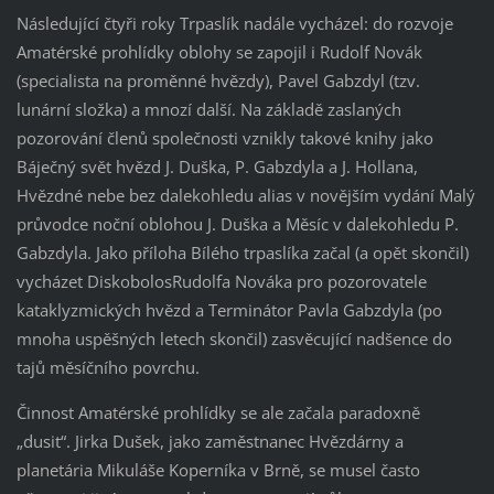
Následující čtyři roky Trpaslík nadále vycházel: do rozvoje
Amatérské prohlídky oblohy se zapojil i Rudolf Novák
(specialista na proměnné hvězdy), Pavel Gabzdyl (tzv.
lunární složka) a mnozí další. Na základě zaslaných
pozorování členů společnosti vznikly takové knihy jako
Báječný svět hvězd J. Duška, P. Gabzdyla a J. Hollana,
Hvězdné nebe bez dalekohledu alias v novějším vydání Malý
průvodce noční oblohou J. Duška a Měsíc v dalekohledu P.
Gabzdyla. Jako příloha Bílého trpaslíka začal (a opět skončil)
vycházet DiskobolosRudolfa Nováka pro pozorovatele
kataklyzmických hvězd a Terminátor Pavla Gabzdyla (po
mnoha uspěšných letech skončil) zasvěcující nadšence do
tajů měsíčního povrchu.
Činnost Amatérské prohlídky se ale začala paradoxně
„dusit“. Jirka Dušek, jako zaměstnanec Hvězdárny a
planetária Mikuláše Koperníka v Brně, se musel často