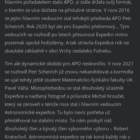
hlavním pořadatelem stalo APO, si stále držela svůj formát,
o kterém se více dočtete na příslušné stránce. V roce 2016
se jejím hlavním vedoucím stal tehdejší předseda APO Petr
Scheirich. Rok 2020 byl ale pro Expedici přelomový… Tým
vedoucích se rozhodl po letech přesunout Expedici mimo
pozemek úpické hvězdárny. A tak strávila Expedice rok na
skautské základně v obci Vrchy nedaleko Fulneku.
Tím ale dynamické období pro APO neskončilo. V roce 2021
se rozhodl Petr Scheirich již znovu nekandidovat a kormidla
se ujal tehdy ještě student Matematicko-fyzikální fakulty UK
Pavel Váňa. Místopředsedou se stal dlouholetý účastník
Expedice a nadšený fotograf a průvodce Michal Kroužel,
který se zároveň v témže roce stal i hlavním vedoucím
Astronomické expedice. Tu bylo navíc potřeba už
přestěhovat na stabilní místo. To nám poskytl náš
dlouholetý člen a bývalý člen výkonného výboru – Robert
Kratochvíl. Astronomická expedice se tak koná každý rok v