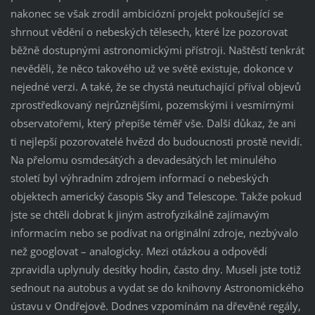
nakonec se však zrodil ambiciózní projekt pokoušející se
shrnout vědění o nebeských tělesech, které lze pozorovat
běžně dostupnými astronomickými přístroji. Naštěstí tenkrát
nevěděli, že něco takového už ve světě existuje, dokonce v
nejedné verzi. A také, že se chystá neutuchající příval objevů
zprostředkovaný nejrůznějšími, pozemskými i vesmírnými
observatořemi, který přepíše téměř vše. Další důkaz, že ani
ti nejlepší pozorovatelé hvězd do budoucnosti prostě nevidí.
Na přelomu osmdesátých a devadesátých let minulého
století byl výhradním zdrojem informací o nebeských
objektech americký časopis Sky and Telescope. Takže pokud
jste se chtěli dobrat k jiným astrofyzikálně zajímavým
informacím nebo se podívat na originální zdroje, nezbývalo
než googlovat – analogicky. Mezi otázkou a odpovědí
zpravidla uplynuly desítky hodin, často dny. Museli jste totiž
sednout na autobus a vydat se do knihovny Astronomického
ústavu v Ondřejově. Dodnes vzpomínám na dřevěné regály,