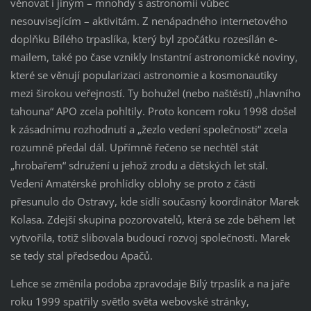
věnovat i jiným – mnohdy s astronomií vůbec
nesouvisejícím – aktivitám. Z nenápadného internetového
doplňku Bílého trpaslíka, který byl zpočátku rozesílán e-
mailem, také po čase vznikly Instantní astronomické noviny,
které se věnují popularizaci astronomie a kosmonautiky
mezi širokou veřejností. Ty bohužel (nebo naštěstí) „hlavního
tahouna“ APO zcela pohltily. Proto koncem roku 1998 došel
k zásadnímu rozhodnutí a „žezlo vedení společnosti“ zcela
rozumně předal dál. Upřímně řečeno se nechtěl stát
„hrobařem“ sdružení u jehož zrodu a dětských let stál.
Vedení Amatérské prohlídky oblohy se proto z části
přesunulo do Ostravy, kde sídlí současný koordinátor Marek
Kolasa. Zdejší skupina pozorovatelů, která se zde během let
vytvořila, totiž slibovala budoucí rozvoj společnosti. Marek
se tedy stal předsedou Apačů.
Lehce se změnila podoba zpravodaje Bílý trpaslík a na jaře
roku 1999 spatřily světlo světa webovské stránky,