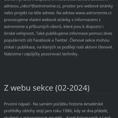
adresou „něco“@astronomie.cz, prostor pro webové stránky
nebo projekt na téže adrese. Na adrese www.astronomie.cz
provozujeme vlastní webové stránky s informacemi z
astronomie a příbuzných oborů, které jsou k dispozici i
široké veřejnosti. Také publikujeme informace pomocí dnes
populárních sítí Facebook a Twitter. Členové sekce mohou
získat i publikace, na kterých se podílejí naši aktivní členové.
Nabízíme i zápůjčky pozorovací techniky.
Z webu sekce (02-2024)
Prvotní nápad - Na samém počátku historie Amatérské
prohlídky oblohy stojí jaro roku 1986, kdy se dva přátelé,
studenti a astronomové amatéři – Karel Kolomazník a Leoš