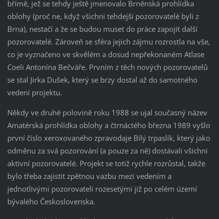
břímě, jež se tehdy ještě jmenovalo Brněnská prohlídka
oblohy (proč ne, když všichni tehdejší pozorovatelé byli z
Brna), nestačí a že se budou muset do práce zapojit další
pozorovatelé. Zároveň se sféra jejich zájmu rozrostla na vše,
co je vyznačeno ve skvělém a dosud nepřekonaném Atlase
Coeli Antonína Bečváře. Prvním z těch nových pozorovatelů
se stal Jirka Dušek, který se brzy dostal až do samotného
vedení projektu.
Někdy ve druhé polovině roku 1988 se ujal současný název
Amatérská prohlídka oblohy a čtrnáctého března 1989 vyšlo
první číslo xeroxovaného zpravodaje Bílý trpaslík, který jako
odměnu za svá pozorování (a pouze za ně) dostávali všichni
aktivní pozorovatelé. Projekt se totiž rychle rozrůstal, takže
bylo třeba zajistit zpětnou vazbu mezi vedením a
jednotlivými pozorovateli rozesetými již po celém území
bývalého Československa.