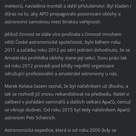
meteorů, naváděná montáž a další příslušenství. Byl kladen i
důraz na to, aby APO propagovalo pozorování oblohy a
astronomii samotnou mezi širokou veřejností.
Jelikož činnost se stále více prolínala s činností mnohem
větší České astronomické společnosti, bylo během roku
2011 a začátku roku 2012 po sérii jednání dohodnuto, že se
Amatérská prohlídka oblohy stane její sekcí. Svou práci tak
od roku 2012 provádí pod křídly největší organizace
sdružující profesionální a amatérské astronomy u nás.
Marek Kolasa časem seznal, že byl náčelníkem už dlouho, a
tak se rozhodl již znovu nekandidovat na předsedu. Našel si
zalíbení v pořádání seminářů a dalších setkání Apačů, čemuž
se věnuje dodnes. Od roku 2015 byl tedy náčelníkem Apačů
astronom Petr Scheirich.
Astronomická expedice, která si od roku 2000 (kdy se