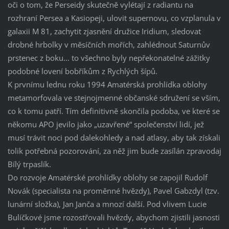
oči o tom, že Perseidy skutečně vylétají z radiantu na
rozhraní Persea a Kasiopeji, ulovit supernovu, co vzplanula v
galaxii M 81, zachytit zjasnění družice Iridium, sledovat
drobné hrbolky v měsíčních mořích, zahlédnout Saturnův
prstenec z boku… to všechno byly nepřekonatelné zážitky
podobné lovení bobříkům z Rychlých šípů.
K prvnímu lednu roku 1994 Amatérská prohlídka oblohy
metamorfovala ve stejnojmenné občanské sdružení se vším,
co k tomu patří. Tím definitivně skončila podoba, ve které se
někomu APO jevilo jako „uzavřené“ společenství lidí, jež
musí trávit noci pod dalekohledy a nad atlasy, aby tak získali
tolik potřebná pozorování, za něž jim bude zasílán zpravodaj
Bílý trpaslík.
Do rozvoje Amatérské prohlídky oblohy se zapojil Rudolf
Novák (specialista na proměnné hvězdy), Pavel Gabzdyl (tzv.
lunární složka), Jan Janča a mnozí další. Pod vlivem Lucie
Bulíčkové jsme rozostřovali hvězdy, abychom zjistili jasnosti