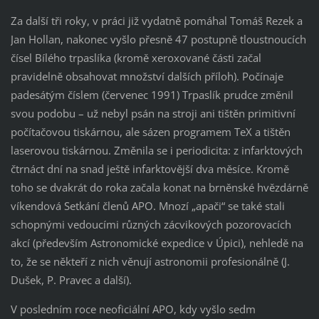
Za další tři roky, v práci již vydatně pomáhal Tomáš Rezek a
Jan Hollan, nakonec vyšlo přesně 47 postupně tloustnoucích
čísel Bílého trpaslíka (kromě xeroxované části začal
pravidelně obsahovat množství dalších příloh). Počínaje
padesátým číslem (červenec 1991) Trpaslík prudce změnil
svou podobu – už nebyl psán na stroji ani tištěn primitivní
počítačovou tiskárnou, ale sázen programem TeX a tištěn
laserovou tiskárnou. Změnila se i periodicita: z infarktových
čtrnáct dní na snad ještě infarktovější dva měsíce. Kromě
toho se dvakrát do roka začala konat na brněnské hvězdárně
víkendová Setkání členů APO. Mnozí „apači“ se také stali
schopnými vedoucími různých zácvikových pozorovacích
akcí (především Astronomické expedice v Úpici), nehledě na
to, že se někteří z nich věnují astronomii profesionálně (J.
Dušek, P. Pravec a další).
V posledním roce neoficiální APO, kdy vyšlo sedm