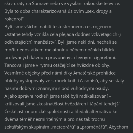
skrz dráty na Šumavě nebo ve vysílání rakouské televize.
Byla to doba charakterizovaná úslovím „sex, drogy a
rokenrol“.
Byli jsme všichni nabití testosteronem a estrogenem.
Ostatně tehdy vznikla celá plejáda dodnes vzkvétajících (i
odkvétajících) manželství. Byli jsme neklidní, nechali se
mořit nedostatkem melatoninu během nočních hlídek
prolévaných kávou a provoněných levnými cigaretami.
Tancovali jsme v rytmu otáčející se hvězdné oblohy.
Vesmírné objekty před námi díky Amatérské prohlídce
oblohy vystupovaly ze stránek knih i časopisů, aby se staly
našimi dobrými známými s podivuhodnými osudy.
A jako správní rockeři jsme také byli radikalizovaní –
kritizovali jsme zkostnatělost hvězdáren i tápání tehdejší
České astronomické společnosti a hledali alternativu ke
dvěma téměř nesmiřitelným a pro nás tak trochu
sektářským skupinám „meteorářů“ a „proměnářů“. Abychom