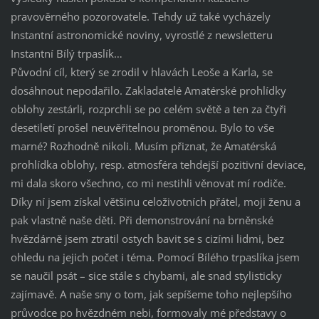
pravověrného pozorovatele. Tehdy už také vycházely
Instantní astronomické noviny, vyrostlé z newsletteru
Instantní Bílý trpaslík…
Původní cíl, který se zrodil v hlavách Leoše a Karla, se
dosáhnout nepodařilo. Zakladatelé Amatérské prohlídky
oblohy zestárli, rozprchli se po celém světě a ten za čtyři
desetiletí prošel neuvěřitelnou proměnou. Bylo to vše
marné? Rozhodně nikoli. Musím přiznat, že Amatérská
prohlídka oblohy, resp. atmosféra tehdejší pozitivní deviace,
mi dala skoro všechno, co mi nestihli věnovat mí rodiče.
Díky ní jsem získal většinu celoživotních přátel, moji ženu a
pak vlastně naše děti. Při demonstrování na brněnské
hvězdárně jsem ztratil ostych bavit se s cizími lidmi, bez
ohledu na jejich počet i téma. Pomocí Bílého trpaslíka jsem
se naučil psát – sice stále s chybami, ale snad stylisticky
zajímavě. A naše sny o tom, jak sepíšeme toho nejlepšího
průvodce po hvězdném nebi, formovaly mé představy o