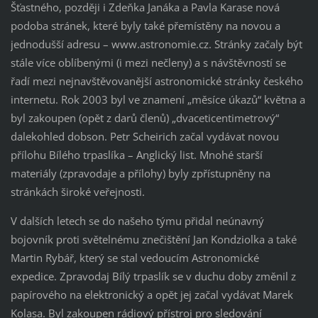
Šťastného, později i Zdeňka Janáka a Pavla Karase nová
podoba stránek, které byly také přemístěny na novou a
jednodušší adresu – www.astronomie.cz. Stránky začaly být
stále více oblíbenými (i mezi nečleny) a s návštěvností se
řadí mezi nejnavštěvovanější astronomické stránky českého
internetu. Rok 2003 byl ve znamení „měsíce úkazů“ května a
byl zakoupen (opět z darů členů) „dvaceticentimetrový“
dalekohled dobson. Petr Scheirich začal vydávat novou
přílohu Bílého trpaslíka – Anglický list. Mnohé starší
materiály (zpravodaje a přílohy) byly zpřístupněny na
stránkách široké veřejnosti.
V dalších letech se do našeho týmu přidal neúnavný
bojovník proti světelnému znečištění Jan Kondziolka a také
Martin Rybář, který se stal vedoucím Astronomické
expedice. Zpravodaj Bílý trpaslík se v duchu doby změnil z
papírového na elektronický a opět jej začal vydávat Marek
Kolasa. Byl zakoupen rádiový přístroj pro sledování