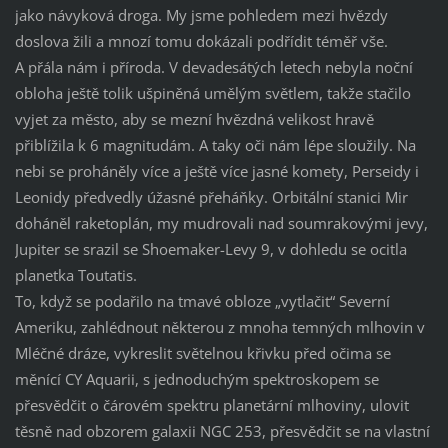
jako návyková droga. My jsme pohledem mezi hvězdy
doslova žili a mnozí tomu dokázali podřídit téměř vše.
A přála nám i příroda. V devadesátých letech nebyla noční
obloha ještě tolik ušpiněná umělým světlem, takže stačilo
vyjet za město, aby se mezní hvězdná velikost hravě
přiblížila k 6 magnitudám. A taky oči nám lépe sloužily. Na
nebi se proháněly více a ještě více jasné komety, Perseidy i
Leonidy předvedly úžasné přeháňky. Orbitální stanici Mir
doháněl raketoplán, my mudrovali nad soumrakovými jevy,
Jupiter se srazil se Shoemaker-Levy 9, v dohledu se ocitla
planetka Toutatis.
To, když se podařilo na tmavé obloze „vytlačit“ Severní
Ameriku, zahlédnout některou z mnoha temných mlhovin v
Mléčné dráze, vykreslit světelnou křivku před očima se
měnící CY Aquarii, s jednoduchým spektroskopem se
přesvědčit o čárovém spektru planetární mlhoviny, ulovit
těsně nad obzorem galaxii NGC 253, přesvědčit se na vlastní