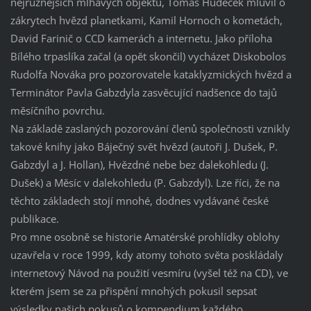
nejrůznějších mlhavých objektů, Tomáš Hudeček mluvil o
zákrytech hvězd planetkami, Kamil Hornoch o kometách,
David Farinič o CCD kamerách a internetu. Jako příloha
Bílého trpaslíka začal (a opět skončil) vycházet Diskobolos
Rudolfa Nováka pro pozorovatele kataklyzmických hvězd a
Terminátor Pavla Gabzdyla zasvěcující nadšence do tajů
měsíčního povrchu.
Na základě zaslaných pozorování členů společnosti vznikly
takové knihy jako Báječný svět hvězd (autoři J. Dušek, P.
Gabzdyl a J. Hollan), Hvězdné nebe bez dalekohledu (J.
Dušek) a Měsíc v dalekohledu (P. Gabzdyl). Lze říci, že na
těchto základech stojí mnohé, dodnes vydávané české
publikace.
Pro mne osobně se historie Amatérské prohlídky oblohy
uzavřela v roce 1999, kdy atomy tohoto světa poskládaly
internetový Návod na použití vesmíru (vyšel též na CD), ve
kterém jsem se za přispění mnohých pokusil sepsat
výsledky našich pokusů o kompendium každého