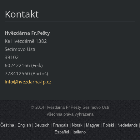
Kontakt
Hvězdárna Fr.Pešty
Ke Hvězdárně 1382
Sezimovo Ústí
39102
602422166 (Feik)
778412560 (Bartoš)
info@hve
zdarna-f
p.cz
© 2014 Hvězdárna Fr.Pešty Sezimovo Ústí
všechna práva vyhrazena
Čeština
|
English
|
Deutsch
|
Français
|
Norsk
|
Magyar
|
Polski
|
Nederlands
|
Español
|
Italiano