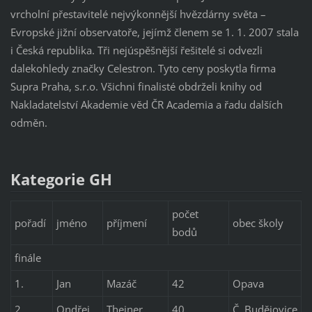
vrcholní přestavitelé nejvýkonnější hvězdárny světa –
Evropské jižní observatoře, jejímž členem se 1. 1. 2007 stala
i Česká republika. Tři nejúspěšnější řešitelé si odvezli
dalekohledy značky Celestron. Tyto ceny poskytla firma
Supra Praha, s.r.o. Všichni finalisté obdrželi knihy od
Nakladatelství Akademie věd ČR Academia a řadu dalších
odměn.
Kategorie GH
počet
pořadí
jméno
příjmení
obec školy
bodů
finále
1.
Jan
Mazáč
42
Opava
2.
Ondřej
Theiner
40
Č. Budějovice