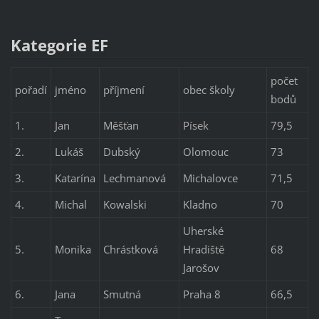
Kategorie EF
počet
pořadí
jméno
příjmení
obec školy
bodů
1.
Jan
Měšťan
Písek
79,5
2.
Lukáš
Dubský
Olomouc
73
3.
Katarína
Lechmanová
Michalovce
71,5
4.
Michal
Kowalski
Kladno
70
Uherské
5.
Monika
Chrástková
Hradiště
68
Jarošov
6.
Jana
Smutná
Praha 8
66,5