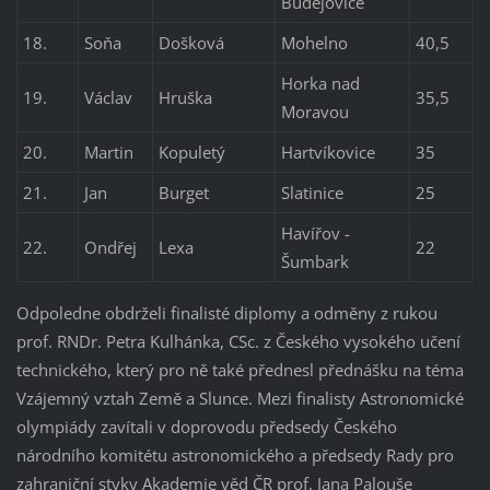
Budějovice
18.
Soňa
Došková
Mohelno
40,5
Horka nad
19.
Václav
Hruška
35,5
Moravou
20.
Martin
Kopuletý
Hartvíkovice
35
21.
Jan
Burget
Slatinice
25
Havířov -
22.
Ondřej
Lexa
22
Šumbark
Odpoledne obdrželi finalisté diplomy a odměny z rukou
prof. RNDr. Petra Kulhánka, CSc. z Českého vysokého učení
technického, který pro ně také přednesl přednášku na téma
Vzájemný vztah Země a Slunce. Mezi finalisty Astronomické
olympiády zavítali v doprovodu předsedy Českého
národního komitétu astronomického a předsedy Rady pro
zahraniční styky Akademie věd ČR prof. Jana Palouše