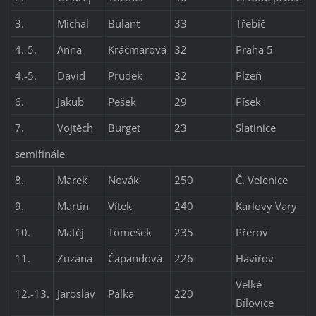
3.
Michal
Bulant
33
Třebíč
4.-5.
Anna
Kráčmarová
32
Praha 5
4.-5.
David
Prudek
32
Plzeň
6.
Jakub
Pešek
29
Písek
7.
Vojtěch
Burget
23
Slatinice
semifinále
8.
Marek
Novák
250
Č. Velenice
9.
Martin
Vítek
240
Karlovy Vary
10.
Matěj
Tomešek
235
Přerov
11.
Zuzana
Čapandová
226
Havířov
Velké
12.-13.
Jaroslav
Pálka
220
Bílovice