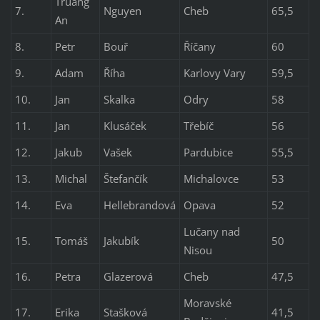
Truang
7.
Nguyen
Cheb
65,5
An
8.
Petr
Bouř
Říčany
60
9.
Adam
Říha
Karlovy Vary
59,5
10.
Jan
Skalka
Odry
58
11.
Jan
Klusáček
Třebíč
56
12.
Jakub
Vašek
Pardubice
55,5
13.
Michal
Štefančík
Michalovce
53
14.
Eva
Hellebrandová
Opava
52
Lučany nad
15.
Tomáš
Jakubík
50
Nisou
16.
Petra
Glazerová
Cheb
47,5
Moravské
17.
Erika
Stašková
41,5