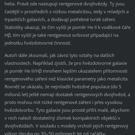
helia. Právě zde nastupují rentgenové dvojhvězdy. Ty jsou
častější v prostředích s nízkou metalicitou, tedy v mladých a
trpasličích galaxiích, a dodávají potřebné tvrdé záření.
Statistiky ukazují, že čím vyšší je poměr He II k vodíkové čáře
Hβ, tím vyšší je také rentgenová svítivost připadající na
jednotku hvězdotvorné činnosti.
Autoři dále zkoumali, jak závisí tyto vztahy na dalších
vlastnostech. Například zjistili, že pro hvězdotvorné galaxie
je poměr He II/Hβ mnohem lepším ukazatelem přítomnosti
rentgenového záření než klasické parametry jako metalicita.
Rovněž se ukázalo, že nejmladší hvězdné populace (do 5
milionů let) ještě nemají dostatek rentgenových dvojhvězd, a
proto mohou mít nízké rentgenové záření i přes vysokou
hvězdotvorbu. Tyto galaxie jsou prostě příliš malé, abychom
v nich nalezli dostatečný zlomek kompaktních objektů v
dvojhvězdách. V souladu s modely vrcholí jejich rentgenový
výkon zhruba po 30–50 milionech let od začátku