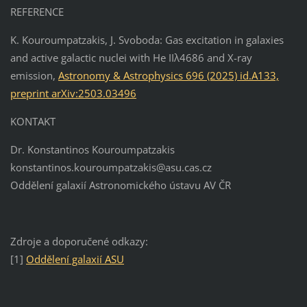
REFERENCE
K. Kouroumpatzakis, J. Svoboda: Gas excitation in galaxies
and active galactic nuclei with He IIλ4686 and X-ray
emission,
Astronomy & Astrophysics 696 (2025) id.A133,
preprint arXiv:2503.03496
KONTAKT
Dr. Konstantinos Kouroumpatzakis
konstantinos.kouroumpatzakis@asu.cas.cz
Oddělení galaxií Astronomického ústavu AV ČR
Zdroje a doporučené odkazy:
[1]
Oddělení galaxií ASU