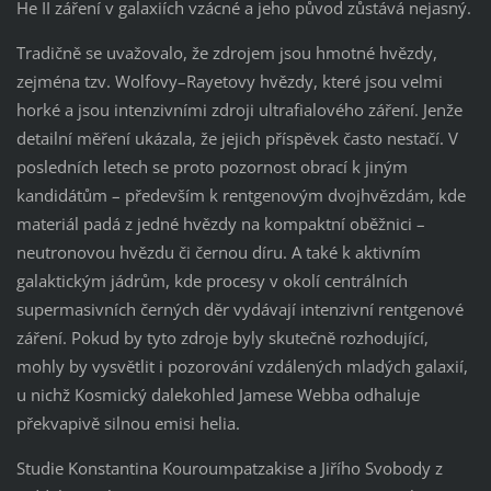
He II záření v galaxiích vzácné a jeho původ zůstává nejasný.
Tradičně se uvažovalo, že zdrojem jsou hmotné hvězdy,
zejména tzv. Wolfovy–Rayetovy hvězdy, které jsou velmi
horké a jsou intenzivními zdroji ultrafialového záření. Jenže
detailní měření ukázala, že jejich příspěvek často nestačí. V
posledních letech se proto pozornost obrací k jiným
kandidátům – především k rentgenovým dvojhvězdám, kde
materiál padá z jedné hvězdy na kompaktní oběžnici –
neutronovou hvězdu či černou díru. A také k aktivním
galaktickým jádrům, kde procesy v okolí centrálních
supermasivních černých děr vydávají intenzivní rentgenové
záření. Pokud by tyto zdroje byly skutečně rozhodující,
mohly by vysvětlit i pozorování vzdálených mladých galaxií,
u nichž Kosmický dalekohled Jamese Webba odhaluje
překvapivě silnou emisi helia.
Studie Konstantina Kouroumpatzakise a Jiřího Svobody z