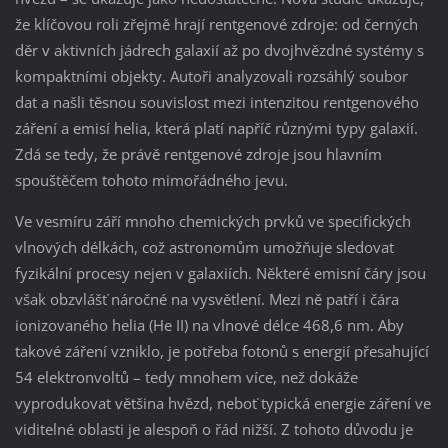
že klíčovou roli zřejmě hrají rentgenové zdroje: od černých
děr v aktivních jádrech galaxií až po dvojhvězdné systémy s
kompaktními objekty. Autoři analyzovali rozsáhlý soubor
dat a našli těsnou souvislost mezi intenzitou rentgenového
záření a emisí helia, která platí napříč různými typy galaxií.
Zdá se tedy, že právě rentgenové zdroje jsou hlavním
spouštěčem tohoto mimořádného jevu.
Ve vesmíru září mnoho chemických prvků ve specifických
vlnových délkách, což astronomům umožňuje sledovat
fyzikální procesy nejen v galaxiích. Některé emisní čáry jsou
však obzvlášť náročné na vysvětlení. Mezi ně patří i čára
ionizovaného helia (He II) na vlnové délce 468,6 nm. Aby
takové záření vzniklo, je potřeba fotonů s energií přesahující
54 elektronvoltů – tedy mnohem více, než dokáže
vyprodukovat většina hvězd, neboť typická energie záření ve
viditelné oblasti je alespoň o řád nižší. Z tohoto důvodu je