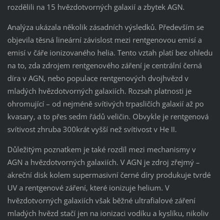
rozdělili na 15 hvězdotvorných galaxií a zbytek AGN.
Analýza ukázala několik zásadních výsledků. Především se
objevila těsná lineární závislost mezi rentgenovou emisí a
emisí v čáře ionizovaného helia. Tento vztah platí bez ohledu
na to, zda zdrojem rentgenového záření je centrální černá
díra v AGN, nebo populace rentgenových dvojhvězd v
mladých hvězdotvorných galaxiích. Rozsah platnosti je
ohromující – od nejméně svítivých trpasličích galaxií až po
kvasary, a to přes sedm řádů veličin. Obvykle je rentgenová
svítivost zhruba 300krát vyšší než svítivost v He II.
Důležitým poznatkem je také rozdíl mezi mechanismy v
AGN a hvězdotvorných galaxiích. V AGN je zdroj zřejmý –
akreční disk kolem supermasivní černé díry produkuje tvrdé
UV a rentgenové záření, které ionizuje helium. V
hvězdotvorných galaxiích však běžné ultrafialové záření
mladých hvězd stačí jen na ionizaci vodíku a kyslíku, nikoliv