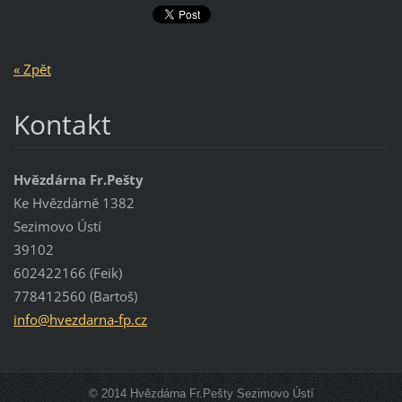
« Zpět
Kontakt
Hvězdárna Fr.Pešty
Ke Hvězdárně 1382
Sezimovo Ústí
39102
602422166 (Feik)
778412560 (Bartoš)
info@hve
zdarna-f
p.cz
© 2014 Hvězdárna Fr.Pešty Sezimovo Ústí