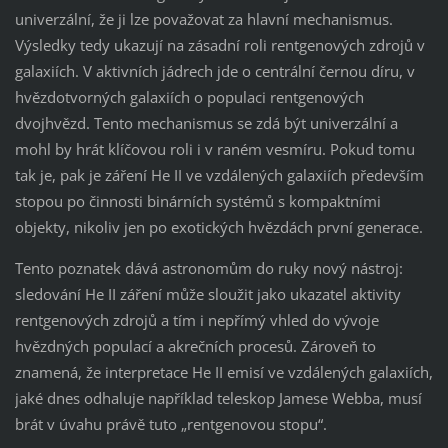
univerzální, že ji lze považovat za hlavní mechanismus.
Výsledky tedy ukazují na zásadní roli rentgenových zdrojů v
galaxiích. V aktivních jádrech jde o centrální černou díru, v
hvězdotvorných galaxiích o populaci rentgenových
dvojhvězd. Tento mechanismus se zdá být univerzální a
mohl by hrát klíčovou roli i v raném vesmíru. Pokud tomu
tak je, pak je záření He II ve vzdálených galaxiích především
stopou po činnosti binárních systémů s kompaktními
objekty, nikoliv jen po exotických hvězdách první generace.
Tento poznatek dává astronomům do ruky nový nástroj:
sledování He II záření může sloužit jako ukazatel aktivity
rentgenových zdrojů a tím i nepřímý vhled do vývoje
hvězdných populací a akrečních procesů. Zároveň to
znamená, že interpretace He II emisí ve vzdálených galaxiích,
jaké dnes odhaluje například teleskop Jamese Webba, musí
brát v úvahu právě tuto „rentgenovou stopu“.