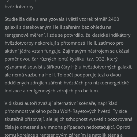
hvězdotvorby.
Studie šla dále a analyzovala i větší vzorek téměř 2400
galaxií s detekovaným He II zářením bez ohledu na
rentgenové měření. I zde se potvrdilo, že klasické indikátory
hvězdotvorby nekorelují s přítomností He II, zatímco pro
aktivní jádra vztah funguje. Zajímavým nástrojem se ukázal
poměr dvou čar různých iontů kyslíku, tzv. O32, který
významně souvisí s šířkou čáry Hβ u hvězdotvorných galaxií,
ale nemá vazbu na He II. To opět podporuje tezi o dvou
oddělených zdrojích záření: hvězdách pro nízkoenergetické
ionizace a rentgenových zdrojích pro helium.
V diskusi autoři zvažují alternativní scénáře, například
přítomnost velkého počtu Wolf–Rayetových hvězd. Ty sice
skutečně přispívají, ale jejich schopnost vysvětlit pozorovaná
čísla je omezená a v mnoha případech nedostačující. Oproti
tomu korelace s rentgenovým zářením je natolik těsná a