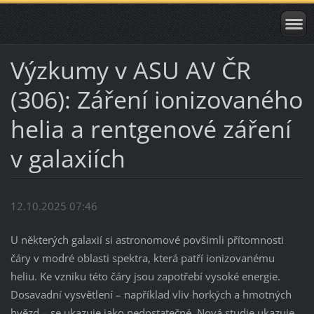
Výzkumy v ASU AV ČR
(306): Záření ionizovaného
helia a rentgenové záření
v galaxiích
12.10.2025 07:46
U některých galaxií si astronomové povšimli přítomnosti
čáry v modré oblasti spektra, která patří ionizovanému
heliu. Ke vzniku této čáry jsou zapotřebí vysoké energie.
Dosavadní vysvětlení – například vliv horkých a hmotných
hvězd – se ukazuje jako nedostatečné. Nová studie ukazuje,