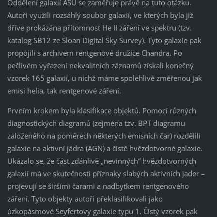
Oddělení galaxií ASU se zaměřuje právě na tuto otázku.
Autoři využili rozsáhlý soubor galaxií, ve kterých byla již
dříve prokázána přítomnost He II záření ve spektru (tzv.
katalog SB12 ze Sloan Digital Sky Survey). Tyto galaxie pak
propojili s archivem rentgenové družice Chandra. Po
pečlivém vyřazení nekvalitních záznamů získali konečný
vzorek 165 galaxií, u nichž máme spolehlivě změřenou jak
emisi helia, tak rentgenové záření.
Prvním krokem byla klasifikace objektů. Pomocí různých
diagnostických diagramů (zejména tzv. BPT diagramu
založeného na poměrech některých emisních čar) rozdělili
galaxie na aktivní jádra (AGN) a čistě hvězdotvorné galaxie.
Ukázalo se, že část zdánlivě „nevinných“ hvězdotvorných
galaxií má ve skutečnosti příznaky slabých aktivních jader –
projevují se širšími čarami a nadbytkem rentgenového
záření. Tyto objekty autoři překlasifikovali jako
úzkopásmové Seyfertovy galaxie typu 1. Čistý vzorek pak