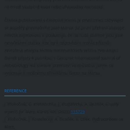
na místě skutečně voda nebo uhlovodíky nacházejí.
Článek publikovaný v časopise Icarus je první prací zabývající
se aspekty gravitačního pole Marsu. Již první přehled ukazuje
několik zajímavostí a poukazuje, že na rudé planetě jsou jistě
nevyřešené otázky, kde by k odpovědím mohla přispět
zevrubná analýza těchto matematických veličin. Navazující
článek přijatý k publikaci v časopise International Journal of
Astrobiology má světové prvenství ve způsobu, jakým se
vyslovuje k možnému dřívějšímu životu na Marsu.
REFERENCE
J. Klokočník, G. Kletetschka, J. Kostelecký, A. Bezděk,
Gravity
aspects for Mars
, Icarus 406 (2023)
115729
J. Klokočník, J. Kostelecký, A. Bezděk, V. Cílek,
Hydrocarbons on
Mars
,