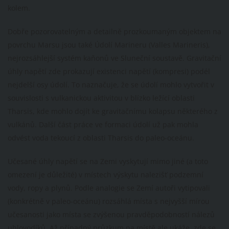
kolem.
Dobře pozorovatelným a detailně prozkoumaným objektem na
povrchu Marsu jsou také Údolí Marineru (Valles Marineris),
nejrozsáhlejší systém kaňonů ve Sluneční soustavě. Gravitační
úhly napětí zde prokazují existenci napětí (kompresi) podél
nejdelší osy údolí. To naznačuje, že se údolí mohlo vytvořit v
souvislosti s vulkanickou aktivitou v blízko ležící oblasti
Tharsis, kde mohlo dojít ke gravitačnímu kolapsu některého z
vulkánů. Další část práce ve formaci údolí už pak mohla
odvést voda tekoucí z oblasti Tharsis do paleo-oceánu.
Učesané úhly napětí se na Zemi vyskytují mimo jiné (a toto
omezení je důležité) v místech výskytu nalezišť podzemní
vody, ropy a plynů. Podle analogie se Zemí autoři vytipovali
(konkrétně v paleo-oceánu) rozsáhlá místa s nejvyšší mírou
učesanosti jako místa se zvýšenou pravděpodobností nálezů
uhlovodíků. Až případný průzkum na místě ale ukáže, zde se