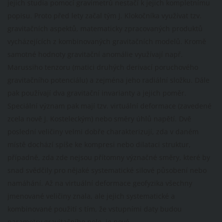
jejich studia pomocí gravimetrů nestačí k jejich kompletnímu
popisu. Proto před lety začal tým J. Klokočníka využívat tzv.
gravitačních aspektů, matematicky zpracovaných produktů
vycházejících z kombinovaných gravitačních modelů. Kromě
samotné hodnoty gravitační anomálie využívají např.
Marussiho tenzoru (matici druhých derivací poruchového
gravitačního potenciálu) a zejména jeho radiální složku. Dále
pak používají dva gravitační invarianty a jejich poměr.
Speciální význam pak mají tzv. virtuální deformace (zavedené
zcela nově J. Kosteleckým) nebo směry úhlů napětí. Dvě
poslední veličiny velmi dobře charakterizují, zda v daném
místě dochází spíše ke kompresi nebo dilataci struktur,
případně, zda zde nejsou přítomny význačné směry, které by
snad svědčily pro nějaké systematické silové působení nebo
namáhání. Až na virtuální deformace geofyzika všechny
jmenované veličiny znala, ale jejich systematické a
kombinované použití s tím, že vstupními daty budou
parametry gravitačního pole, je nové.