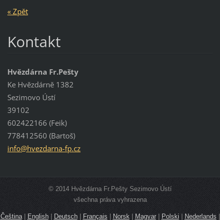
« Zpět
Kontakt
Hvězdárna Fr.Pešty
Ke Hvězdárně 1382
Sezimovo Ústí
39102
602422166 (Feik)
778412560 (Bartoš)
info@hve
zdarna-f
p.cz
© 2014 Hvězdárna Fr.Pešty Sezimovo Ústí
všechna práva vyhrazena
Čeština
|
English
|
Deutsch
|
Français
|
Norsk
|
Magyar
|
Polski
|
Nederlands
|