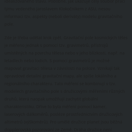
idealizovaného stavu. Podobně, jak ukazuje celý soubor prací
týmu vedeného Jaroslavem Klokočníkem z ASU, nesou
informaci tzv. aspekty (neboli deriváty) modelu gravitačního
pole.
Zde je třeba udělat krok zpět. Gravitační pole kosmických těles
je měřeno jednak s pomocí tzv. gravimetrů, přístrojů
umístěných na povrchu tělesa nebo v jeho blízkosti, např. na
letadlech nebo lodích. S pomocí gravimetrů je možné
mapovat gravitaci tělesa v závislosti na poloze. Vznikají tak
opravdové detailní gravitační mapy, ale spíše lokálního a
regionálního charakteru. Tato měření se kombinují v tzv.
modelech gravitačního pole s družicovými měřeními různých
druhů, která naopak umožňují zachytit globální
charakteristiku. Dříve to byla měření pomocí kamer,
laserových dálkoměrů, posléze prostřednictvím družicových
altimetrů (výškoměrů). Pro umělé družice planet jsou běžná
dopplerovská pozorování ze Země. Dráha družice není