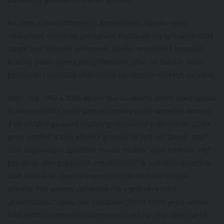
Na Zemi získali odborníci s gravitačními aspekty velké
zkušenosti. Umožnily jim odhalit například sopky v Antarktidě
skryté pod ledovým příkrovem, dávno neviditelné impaktní
krátery, paleo-jezera pod příkrovem písku na Sahaře nebo
potenciální naleziště uhlovodíků na různých místech na světě.
Mezi roky 1997 a 2006 byla u Marsu aktivní sonda Mars Global
Surveyor (MGS), s jejíž pomocí vznikly první skutečně detailní
a věrohodné globální modely gravitačního pole Marsu. Již na
první pohled je tato planeta gravitačně jiná než Země. Např.
člen odpovídající zploštění má asi dvakrát vyšší hodnotu než
pro Zemi, člen popisující „hruškovitost“ je pak větší desetkrát.
Obé souvisí se zjevnou hemisférickou dichotomií rudé
planety, kdy severní polokoule má v průměru nižší
„nadmořskou“ výšku než polokoule jižní a terén je na severu
také hladší (zanesený usazeninami) než na jihu. Vědci se již