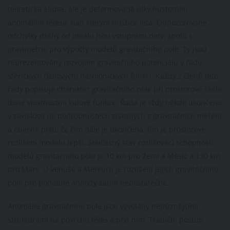
teoretická elipsa, ale je deformovaná díky hustotním
anomáliím tělesa, nad kterým družice létá. Odpozorované
odchylky dráhy od ideálu jsou vstupními daty, spolu s
gravimetrií, pro výpočty modelů gravitačního pole. Ty jsou
reprezentovány rozvojem gravitačního potenciálu v řadu
sférických (kulových) harmonických funkcí. Každý z členů této
řady popisuje charakter gravitačního pole při prostorové škále
dané vlastnostmi kulové funkce. Řada je vždy někde ukončena
v závislosti na podrobnostech získaných z gravitačních měření
a obecně platí, že čím dále je ukončena, tím je prostorové
rozlišení modelu lepší. Současný stav rozlišovací schopnosti
modelů gravitačního pole je 10 km pro Zemi a Měsíc a 130 km
pro Mars. U Venuše a Merkuru je rozlišení jejich gravitačního
pole pro podobné analýzy zatím nedostatečné.
Anomálie gravitačního pole jsou vyvolány nejrůznějšími
strukturami na povrchu těles a pod ním. Tradiční postup