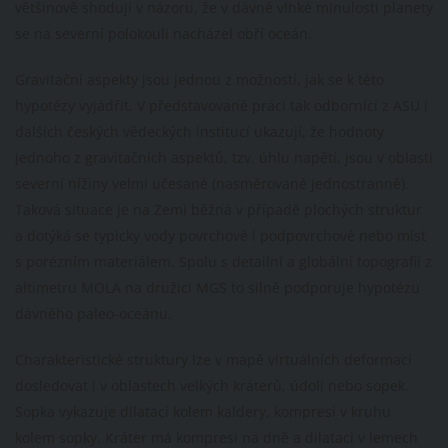
většinově shodují v názoru, že v dávné vlhké minulosti planety
se na severní polokouli nacházel obří oceán.
Gravitační aspekty jsou jednou z možností, jak se k této
hypotézy vyjádřit. V představované práci tak odborníci z ASU i
dalších českých vědeckých institucí ukazují, že hodnoty
jednoho z gravitačních aspektů, tzv. úhlu napětí, jsou v oblasti
severní nížiny velmi učesané (nasměrované jednostranně).
Taková situace je na Zemi běžná v případě plochých struktur
a dotýká se typicky vody povrchové i podpovrchové nebo míst
s porézním materiálem. Spolu s detailní a globální topografií z
altimetru MOLA na družici MGS to silně podporuje hypotézu
dávného paleo-oceánu.
Charakteristické struktury lze v mapě virtuálních deformací
dosledovat i v oblastech velkých kráterů, údolí nebo sopek.
Sopka vykazuje dilataci kolem kaldery, kompresi v kruhu
kolem sopky. Kráter má kompresi na dně a dilataci v lemech