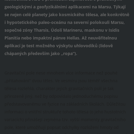
geologickými a geofyzikálními aplikacemi na Marsu. Týkají
se nejen celé planety jako kosmického tělesa, ale konkrétně
i hypotetického paleo-oceánu na severní polokouli Marsu,
sopečné zóny Tharsis, Údolí Marineru, maskonu v Isidis
Planitia nebo impaktní pánve Hellas. Až neuvěřitelnou
aplikací je test možného výskytu uhlovodíků (lidově
chápaných především jako „ropa“).
Gravitační pole nese mnohem více informace než pouhé
„přitahování“ dvou těles. Ve vesmíru jsou téměř všechna
tělesa rozlehlá, charakter jejich gravitačních polí je tak
přirozeně jiný, než by odpovídalo jednoduchému popisu
představovanému ve fyzice na základních školách. Důležitou
informaci o vnitřní struktuře tohoto tělesa (o jeho hustotních
variacích) přinášejí zejména tzv. vyšší momenty gravitačního
pole, které umožňují popsat odchylky rozložení hmoty od