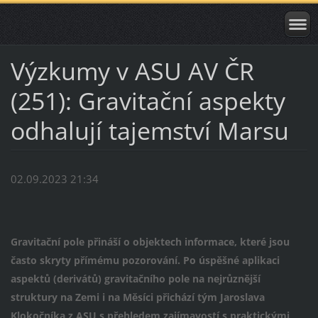
Výzkumy v ASU AV ČR
(251): Gravitační aspekty
odhalují tajemství Marsu
02.09.2023 21:34
Gravitační pole přináší o objektech informace, které jsou
často skryty přímému pozorování. Po úspěšné aplikaci
aspektů (derivátů) gravitačního pole na nejrůznější
struktury na Zemi i na Měsíci přichází tým Jaroslava
Klokočníka z ASU s přehledem zajímavostí s praktickými