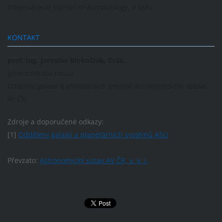
International Journal of Astrobiology, v tisku
KONTAKT
prof. Ing. Jaroslav Klokočník, DrSc.
jklokocn@asu.cas.cz
Oddělení galaxií a planetárních systémů Astronomického ústavu
AV ČR
Zdroje a doporučené odkazy:
[1]
Oddělení galaxií a planetárních systémů ASU
Převzato:
Astronomický ústav AV ČR, v. v. i.