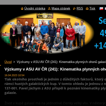
Úvodní stránka
Mapa stránek
RSS
Tisk
Úvod
>
Výzkumy v ASU AV ČR (241): Kinematika plynných ohonů galax
Výzkumy v ASU AV ČR (241): Kinematika plynných oh
16.04.2023 10:54
Tlak okolního prostředí je jedním z důležitých faktorů, který o
rámci hustých galaktických kup. V tomto ohledu je jednou z 
137-001. Pavel Jáchym z ASU přispěl k poznání kinematiky pl
galaxie.
Život v kupě galaxií má na jednotlivé členky velký vliv. V někte