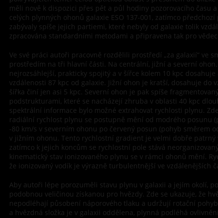
měli nově k dispozici přes pět a půl hodiny pozorovacího času a
celých plynných ohonů galaxie ESO 137-001, zatímco předchozí
zabývaly spíše jejich partiemi, které nebyly od galaxie tolik vzd
zpracována standardními metodami a připravena tak pro vědec
Ve své práci autoři pracovně rozdělili prostředí „za galaxií“ ve 
prostředím na tři hlavní části. Na centrální, jižní a severní ohon
nejrozsáhlejší, prakticky spojitý a v šířce kolem 10 kpc dosahuj
vzdálenosti 87 kpc od galaxie. Jižní ohon je kratší, dosahuje do v
šířka činí jen asi 5 kpc. Severní ohon je pak spíše fragmentova
podstrukturami, které se nacházejí zhruba v oblasti 40 kpc dlouh
spektrální informace bylo možné extrahovat rychlosti plynu. Zd
radiální rychlost plynu se postupně mění od modrého posunu (
-80 km/s v severním ohonu po červený posun (pohyb směrem od n
v jižním ohonu. Tento rychlostní gradient je velmi dobře patrný 
zatímco k jejich koncům se rychlostní pole stává neorganizovan
kinematický stav ionizovaného plynu se v rámci ohonů mění. Ryc
že ionizovaný vodík je výrazně turbulentnější ve vzdálenějších 
Aby autoři lépe porozuměli stavu plynu v galaxii a jejím okolí, p
podobnou veličinou získanou pro hvězdy. Zde se ukazuje, že hvě
nepodléhají působení náporového tlaku a udržují rotační pohyb
a hvězdná složka je v galaxii oddělena, plynná podléhá ovlivnění