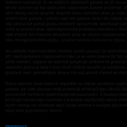
dokonce naznačují, že ve vnějších oblastech galaxie se již nenac
téměř všechen již byl odstraněn náporovým tlakem prostředí. Zř
jižní ohony méně výrazné. Naproti tomu centrální ohon je stále
vnitřní části galaxie. I přesto nad ním galaxie ztrácí vliv někde 
kdy začíná být pohyb plynu mnohem významněji ovlivňován poh
nímž se promíchává. Hydrodynamická podstata interakce s mezi
také zřejmě tím hlavním důvodem, proč ve větších vzdálenostech 
toku mezigalaktického plynu, prudce narůstá turbulence plynu.
Na základě matematického modelu autoři usuzují, že odstraňová
001 mechanismem náporového tlaku je ve velmi pokročilé fázi a
příliš nemění. Galaxie se stabilně pohybuje směrem ke gravitač
vlastního plynu je tedy v tuto chvíli možné označit za ustálenou
gradient mezi jednotlivými ohony má svůj původ zřejmě ve zbytk
Práce nejenže dává některé odpovědi na otázky vysvětlení pod
galaxie, ale také ukazuje velký potenciál přístrojů typu MUSE, kt
prostorově rozlišená spektroskopická pozorování. V budoucnost
přístrojů tohoto typu narůstat a pokrývat nejrůznější obory el
jejich rozvoje lze očekávat lepší údaje vhodné k analýze dynami
mezi jeho jednotlivými fázemi.
REFERENCE