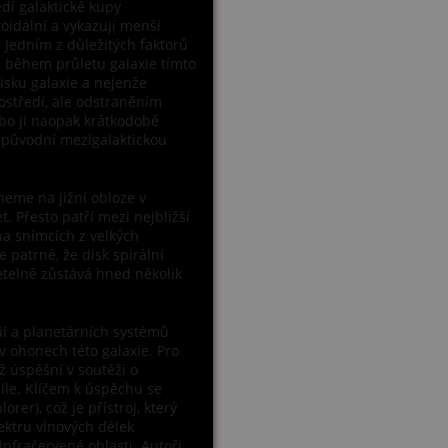
edí galaktické kupy
roidální a vykazují menší
 Jedním z důležitých faktorů
 během průletu galaxie tímto
isku galaxie a nejenže
ostředí, ale odstraněním
ebo ji naopak krátkodobě
s původní mezigalaktickou
eme na jižní obloze v
. Přesto patří mezi nejbližší
na snímcích z velkých
 patrné, že disk spirální
etelně zůstává hned několik
xií a planetárních systémů
v ohonech této galaxie. Pro
éž úspěšní v soutěži o
ile. Klíčem k úspěchu se
rer), což je přístroj, který
ktru vlnových délek
infračervené oblasti. Autoři