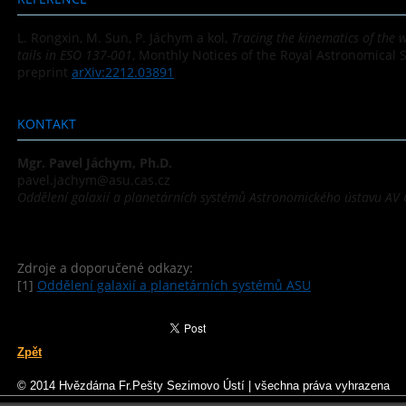
L. Rongxin, M. Sun, P. Jáchym a kol,
Tracing the kinematics of the 
tails in ESO 137-001
, Monthly Notices of the Royal Astronomical So
preprint
arXiv:2212.03891
KONTAKT
Mgr. Pavel Jáchym, Ph.D.
pavel.jachym@asu.cas.cz
Oddělení galaxií a planetárních systémů Astronomického ústavu AV 
Zdroje a doporučené odkazy:
[1]
Oddělení galaxií a planetárních systémů ASU
Zpět
© 2014 Hvězdárna Fr.Pešty Sezimovo Ústí
|
všechna práva vyhrazena