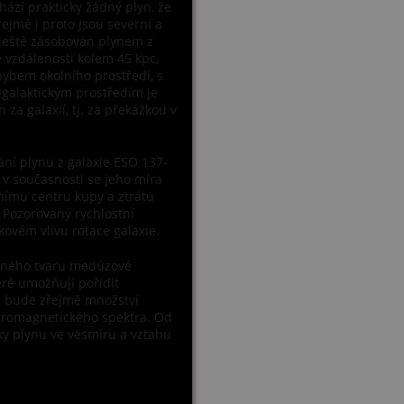
hází prakticky žádný plyn, že
ejmě i proto jsou severní a
 ještě zásobován plynem z
ve vzdálenosti kolem 45 kpc,
ybem okolního prostředí, s
galaktickým prostředím je
za galaxií, tj. za překážkou v
ní plynu z galaxie ESO 137-
 v současnosti se jeho míra
nímu centru kupy a ztrátu
. Pozorovaný rychlostní
ovém vlivu rotace galaxie.
ivného tvaru medúzové
eré umožňují pořídit
i bude zřejmě množství
ektromagnetického spektra. Od
ky plynu ve vesmíru a vztahu