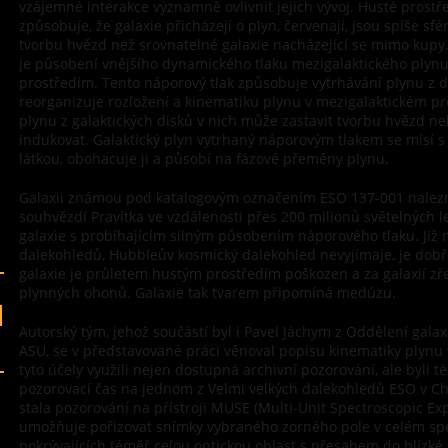
vzájemné interakce významně ovlivnit jejich vývoj. Husté prostř
způsobuje, že galaxie přicházejí o plyn, červenají, jsou spíše sfé
tvorbu hvězd než srovnatelné galaxie nacházející se mimo kupy.
je působení vnějšího dynamického tlaku mezigalaktického plynu
prostředím. Tento náporový tlak způsobuje vytrhávání plynu z d
reorganizuje rozložení a kinematiku plynu v mezigalaktickém pr
plynu z galaktických disků v nich může zastavit tvorbu hvězd n
indukovat. Galaktický plyn vytrhaný náporovým tlakem se mísí 
látkou, obohacuje ji a působí na fázové přeměny plynu.
Galaxii známou pod katalogovým označením ESO 137-001 nalezn
souhvězdí Pravítka ve vzdálenosti přes 200 milionů světelných let
galaxie s probíhajícím silným působením náporového tlaku. Již 
dalekohledů, Hubbleův kosmický dalekohled nevyjímaje, je dobře
galaxie je průletem hustým prostředím poškozen a za galaxií zř
plynných ohonů. Galaxie tak tvarem připomíná medúzu.
Autorský tým, jehož součástí byl i Pavel Jáchym z Oddělení gala
ASU, se v představované práci věnoval popisu kinematiky plynu 
tyto účely využili nejen dostupná archivní pozorování, ale byli t
pozorovací čas na jednom z Velmi velkých dalekohledů ESO v Ch
stala pozorování na přístroji MUSE (Multi-Unit Spectroscopic Explo
umožňuje pořizovat snímky vybraného zorného pole v celém spe
pokrývajících téměř celou optickou oblast s přesahem do blízké 