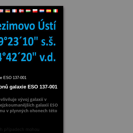
ie ESO 137-001
onů galaxie ESO 137-001
vlivňuje vývoj galaxií v
nejzkoumanějších galaxií ESO
ynu v plynných ohonech této
rých případech mohou