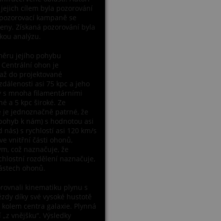
 jejich cílem byla pozorování
 pozorovací kampaně se
áleny. Získaná pozorování byla
kou analýzu.
směru jejího pohybu
. Centrální ohon je
e až do projektované
zdálenosti asi 75 kpc a jeho
ný s mnoha filamentárními
é a 5 kpc široké. Ze
e je jednoznačně patrné, že
pohyb k nám) s hodnotou asi
ás) s rychlostí asi 120 km/s
ve vnitřní části ohonů,
ým, což naznačuje, že
hlostní rozdělení naznačuje,
částech ohonů.
orovnali kinematiku plynu s
zdy díky své vysoké hustotě
 kolem centra galaxie. Plynná
 „z vnějšku“. Výsledky