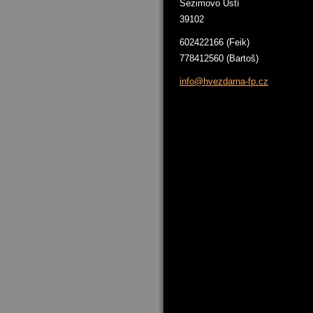
Sezimovo Ústí
39102
602422166 (Feik)
778412560 (Bartoš)
info@hve
zdarna-f
p.cz