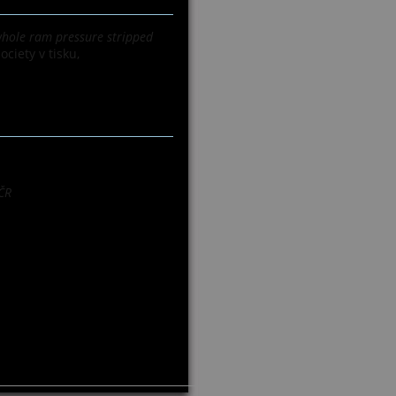
whole ram pressure stripped
ciety v tisku,
ČR