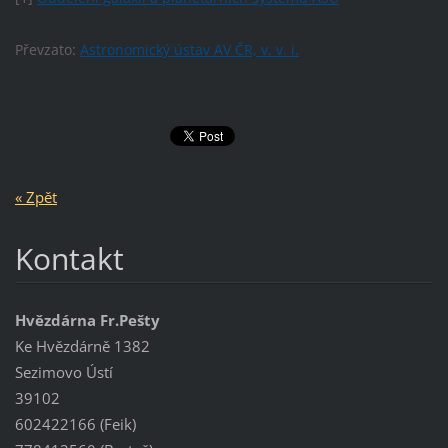
Převzato:
Astronomický ústav AV ČR, v. v. i.
« Zpět
Kontakt
Hvězdárna Fr.Pešty
Ke Hvězdárně 1382
Sezimovo Ústí
39102
602422166 (Feik)