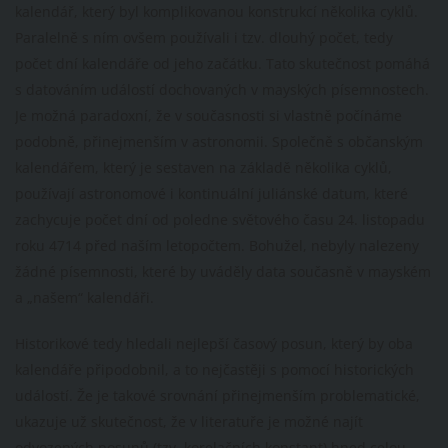
kalendář, který byl komplikovanou konstrukcí několika cyklů.
Paralelně s ním ovšem používali i tzv. dlouhý počet, tedy
počet dní kalendáře od jeho začátku. Tato skutečnost pomáhá
s datováním událostí dochovaných v mayských písemnostech.
Je možná paradoxní, že v současnosti si vlastně počínáme
podobně, přinejmenším v astronomii. Společně s občanským
kalendářem, který je sestaven na základě několika cyklů,
používají astronomové i kontinuální juliánské datum, které
zachycuje počet dní od poledne světového času 24. listopadu
roku 4714 před naším letopočtem. Bohužel, nebyly nalezeny
žádné písemnosti, které by uváděly data současně v mayském
a „našem“ kalendáři.
Historikové tedy hledali nejlepší časový posun, který by oba
kalendáře připodobnil, a to nejčastěji s pomocí historických
událostí. Že je takové srovnání přinejmenším problematické,
ukazuje už skutečnost, že v literatuře je možné najít
odvozených posunů (tzv. korelačních konstant) hned celou