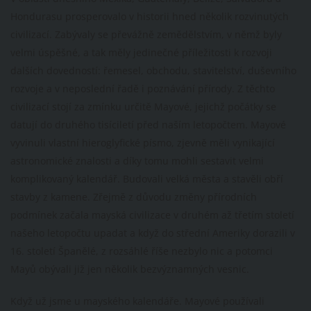
Hondurasu prosperovalo v historii hned několik rozvinutých
civilizací. Zabývaly se převážně zemědělstvím, v němž byly
velmi úspěšné, a tak měly jedinečné příležitosti k rozvoji
dalších dovedností: řemesel, obchodu, stavitelství, duševního
rozvoje a v neposlední řadě i poznávání přírody. Z těchto
civilizací stojí za zmínku určitě Mayové, jejichž počátky se
datují do druhého tisíciletí před naším letopočtem. Mayové
vyvinuli vlastní hieroglyfické písmo, zjevně měli vynikající
astronomické znalosti a díky tomu mohli sestavit velmi
komplikovaný kalendář. Budovali velká města a stavěli obří
stavby z kamene. Zřejmě z důvodu změny přírodních
podmínek začala mayská civilizace v druhém až třetím století
našeho letopočtu upadat a když do střední Ameriky dorazili v
16. století Španělé, z rozsáhlé říše nezbylo nic a potomci
Mayů obývali již jen několik bezvýznamných vesnic.
Když už jsme u mayského kalendáře. Mayové používali