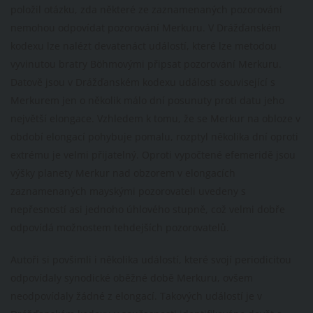
položil otázku, zda některé ze zaznamenaných pozorování
nemohou odpovídat pozorování Merkuru. V Drážďanském
kodexu lze nalézt devatenáct událostí, které lze metodou
vyvinutou bratry Böhmovými připsat pozorování Merkuru.
Datově jsou v Drážďanském kodexu události související s
Merkurem jen o několik málo dní posunuty proti datu jeho
největší elongace. Vzhledem k tomu, že se Merkur na obloze v
období elongací pohybuje pomalu, rozptyl několika dní oproti
extrému je velmi přijatelný. Oproti vypočtené efemeridě jsou
výšky planety Merkur nad obzorem v elongacích
zaznamenaných mayskými pozorovateli uvedeny s
nepřesností asi jednoho úhlového stupně, což velmi dobře
odpovídá možnostem tehdejších pozorovatelů.
Autoři si povšimli i několika událostí, které svojí periodicitou
odpovídaly synodické oběžné době Merkuru, ovšem
neodpovídaly žádné z elongací. Takových událostí je v