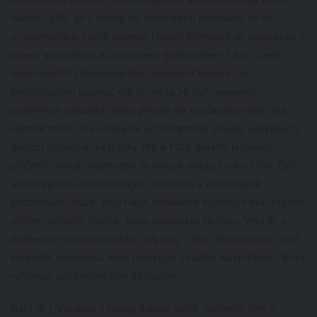
varietu, lišící se o stovky let. Před třemi desítkami let se
problematikou začali zabývat i bratři Böhmové ve spolupráci s
Janem Vondrákem a Jaroslavem Klokočníkem z ASU. Čeští
autoři využili astronomických záznamů Mayů v tzv.
Drážďanském kodexu, což je jedna ze čtyř mayských
písemných památek, která přežila do současných dnů. Jde
vlastně mimo jiné o mayské astronomické tabulky pokrývající
období přibližně mezi roky 280 a 1325 našeho letopočtu,
přičemž původ písemnosti se datuje někdy k roku 1200. Čeští
autoři využili astronomických záznamů a porovnávali
pozorované úkazy, tedy např. heliakické východy nebo západy
planet, zatmění Slunce, nebo konjunkce Marsu s Venuší, s
moderními astronomickými výpočty. Takto jednoznačně určili
korelační konstantu mezi mayským a naším kalendářem, který
vyhovuje astronomickým událostem.
Nyní se J. Vondrák s kolegy k práci vrátil. Autorský tým si