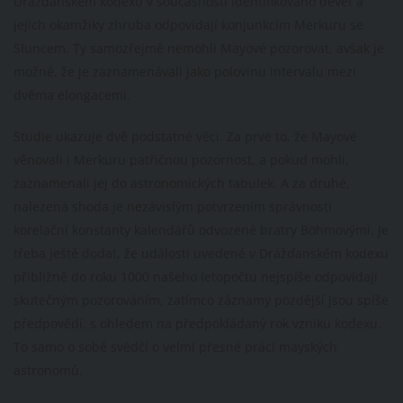
Drážďanském kodexu v současnosti identifikováno devět a
jejich okamžiky zhruba odpovídají konjunkcím Merkuru se
Sluncem. Ty samozřejmě nemohli Mayové pozorovat, avšak je
možné, že je zaznamenávali jako polovinu intervalu mezi
dvěma elongacemi.
Studie ukazuje dvě podstatné věci. Za prvé to, že Mayové
věnovali i Merkuru patřičnou pozornost, a pokud mohli,
zaznamenali jej do astronomických tabulek. A za druhé,
nalezená shoda je nezávislým potvrzením správnosti
korelační konstanty kalendářů odvozené bratry Böhmovými. Je
třeba ještě dodat, že události uvedené v Drážďanském kodexu
přibližně do roku 1000 našeho letopočtu nejspíše odpovídají
skutečným pozorováním, zatímco záznamy pozdější jsou spíše
předpovědí, s ohledem na předpokládaný rok vzniku kodexu.
To samo o sobě svědčí o velmi přesné práci mayských
astronomů.