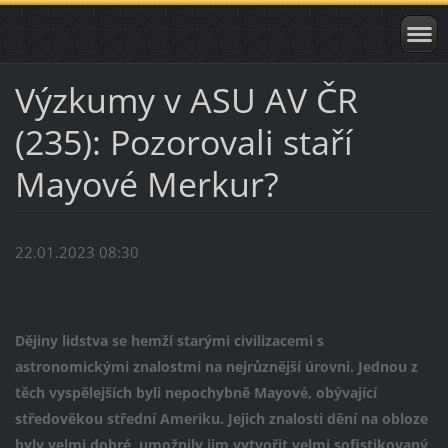
Výzkumy v ASU AV ČR
(235): Pozorovali staří
Mayové Merkur?
22.01.2023 08:30
Dějiny lidstva se hemží starými civilizacemi s
astronomickými znalostmi na nejrůznější úrovni. Jednou z
těch vyspělejších byli nepochybně Mayové, obývající
středověkou střední Ameriku. Jejich znalosti dění na obloze
byly velmi dobré, umožnily jim vytvořit velmi sofistikovaný