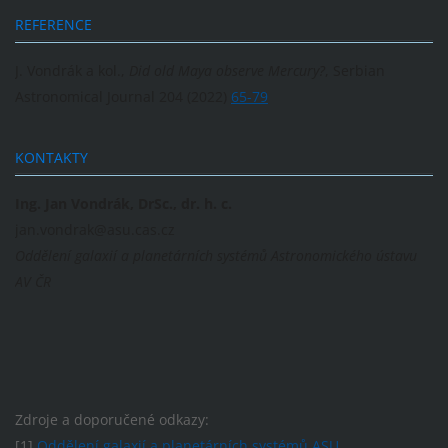
REFERENCE
J. Vondrák a kol.,
Did old Maya observe Mercury?
, Serbian
Astronomical Journal 204 (2022)
65-79
KONTAKTY
Ing. Jan Vondrák, DrSc., dr. h. c.
jan.vondrak@asu.cas.cz
Oddělení galaxií a planetárních systémů Astronomického ústavu
AV ČR
Zdroje a doporučené odkazy:
[1]
Oddělení galaxií a planetárních systémů ASU