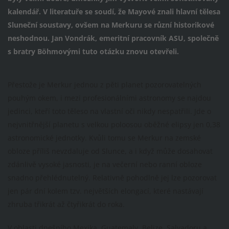
kalendář. V literatuře se soudí, že Mayové znali hlavní tělesa
Sluneční soustavy, ovšem na Merkuru se různí historikové
neshodnou. Jan Vondrák, emeritní pracovník ASU, společně
s bratry Böhmovými tuto otázku znovu otevřeli.
Přestože je Merkur jednou z pěti planet pozorovatelných
pouhým okem, i mezi profesionálními astronomy se najdou
jedinci, kteří toto těleso na vlastní oči nikdy nespatřili. Jde o
nejvnitřnější planetu s velkou poloosou oběžné elipsy jen 0,38
astronomické jednotky. Kvůli tomu se Merkur na zemské
obloze příliš nevzdaluje od Slunce, a i když může dosahovat
zdánlivě vysoké jasnosti, je na večerní nebo ranní obloze
snadno přehlédnutelný. Relativně pohodlně jej lze pozorovat
jen pár dní kolem tzv. největších elongací, které nastávají
zhruba třikrát až čtyřikrát do roka.
V oblasti dnešního Mexika, Guatemaly, Belize, Salvadoru a