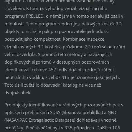
algoritmů a interaktivního prohledávání datové kostky
člověkem. K tomu s výhodou využili vizualizačního
programu FRELLED, o němž jsme v tomto seriálu již psali v
minulosti. Tento program renderuje z datových kostek 3D
objekty, u nichž je pak pro pozorovatele jednodušší
posoudit jeho kompaktnost. Kombinace inspekce
vizualizovaných 3D kostek a průzkumu 2D řezů se autorům
velmi osvědčila. S pomocí této metody a navazujících
doplňkových algoritmů v dostupných pozorováních
identifikovali celkově 457 individuálních zdrojů záření
neutrálního vodíku, z čehož 413 je označeno jako jistých.
Toto úsilí zvětšilo dosavadní katalog na více než
dvojnásobek.
Pro objekty identifikované v rádiových pozorováních pak v
optických přehlídkách SDSS (Sloanova přehlídka) a NED
(NASA/IPAC Extragalactic Database) dohledávali vhodné
protějšky. Plně úspěšní byli v 335 případech. Dalších 106