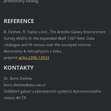
představený katalog.
REFERENCE
B. Deshev, R. Taylor a kol., The Arecibo Galaxy Environment
Survey (AGES) XI: the expanded Abell 1367 field. Data
catalogue and HI census over the surveyed volume,
Astronomy & Astrophysics v tisku,
preprint
arXiv:2206.13533
KONTAKTY
Dr. Boris Deshev
boris.deshev@asu.cas.cz
Oddělení galaxií a planetárních systémů Astronomického
ústavu AV ČR