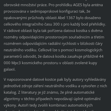
obrovské množství práce. Pro prohlídku AGES byla anténa
provozována v sedmipaprskové konfiguraci tak, že
opakovanými průchody oblasti Abel 1367 bylo dosaženo
celkového integračního času 300 s pro každý bod přehlídky.
V rádiové oblasti byla tak pořízena datová kostka s dvěma
rozměry odpovídajícími prostorovým souřadnicím a třetím
rozměrem odpovídajícím radiální rychlosti v blízkosti čáry
neutrálního vodíku. Celkově lze s pomocí kosmologických
parametrů odvodit, že datová kostka zasahuje přibližně 44
000 Mpc3 kosmického prostoru v oblasti zvolené kupy
galaxií.
V napozorované datové kostce pak byly autory vyhledávány
jednotlivé zdroje záření neutrálního vodíku a vytvořen z nich
katalog. Z literatury je již známo, že plně automatické
algoritmy v těchto případech nepodávají úplně optimální
výkony. Autoři tedy zvolili kombinaci automatických