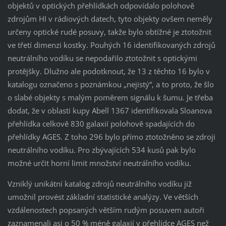
objektů v optických přehlídkách odpovídalo polohově
zdrojům HI v rádiových datech, tyto objekty ovšem neměly
určeny optické rudé posuvy, takže bylo obtížné je ztotožnit
ve třetí dimenzi kostky. Pouhých 16 identifikovaných zdrojů
neutrálního vodíku se nepodařilo ztotožnit s optickými
protějšky. Dlužno ale podotknout, že 13 z těchto 16 bylo v
katalogu označeno s poznámkou „nejistý“, a to proto, že šlo
o slabé objekty s malým poměrem signálu k šumu. Je třeba
dodat, že v oblasti kupy Abell 1367 identifikovala Sloanova
přehlídka celkově 830 galaxií polohově spadajících do
přehlídky AGES. Z toho 296 bylo přímo ztotožněno se zdroji
neutrálního vodíku. Pro zbývajících 534 kusů pak bylo
možné určit horní limit množství neutrálního vodíku.
Vzniklý unikátní katalog zdrojů neutrálního vodíku již
umožnil provést základní statistické analýzy. Ve větších
vzdálenostech popsaných větším rudým posuvem autoři
zaznamenali asi o 50 % méně galaxií v přehlídce AGES než