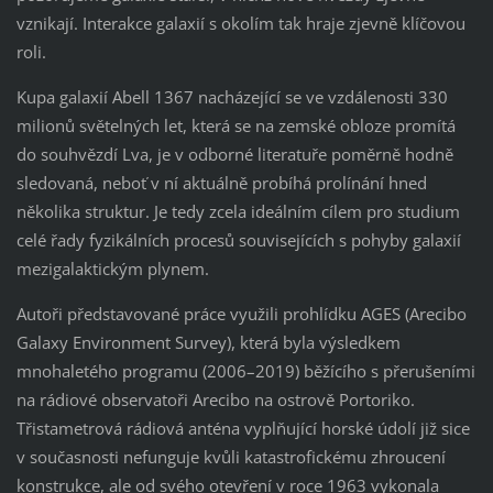
vznikají. Interakce galaxií s okolím tak hraje zjevně klíčovou
roli.
Kupa galaxií Abell 1367 nacházející se ve vzdálenosti 330
milionů světelných let, která se na zemské obloze promítá
do souhvězdí Lva, je v odborné literatuře poměrně hodně
sledovaná, neboť v ní aktuálně probíhá prolínání hned
několika struktur. Je tedy zcela ideálním cílem pro studium
celé řady fyzikálních procesů souvisejících s pohyby galaxií
mezigalaktickým plynem.
Autoři představované práce využili prohlídku AGES (Arecibo
Galaxy Environment Survey), která byla výsledkem
mnohaletého programu (2006–2019) běžícího s přerušeními
na rádiové observatoři Arecibo na ostrově Portoriko.
Třistametrová rádiová anténa vyplňující horské údolí již sice
v současnosti nefunguje kvůli katastrofickému zhroucení
konstrukce, ale od svého otevření v roce 1963 vykonala