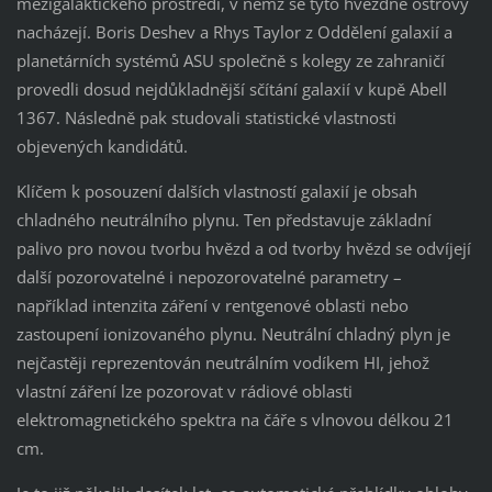
mezigalaktického prostředí, v němž se tyto hvězdné ostrovy
nacházejí. Boris Deshev a Rhys Taylor z Oddělení galaxií a
planetárních systémů ASU společně s kolegy ze zahraničí
provedli dosud nejdůkladnější sčítání galaxií v kupě Abell
1367. Následně pak studovali statistické vlastnosti
objevených kandidátů.
Klíčem k posouzení dalších vlastností galaxií je obsah
chladného neutrálního plynu. Ten představuje základní
palivo pro novou tvorbu hvězd a od tvorby hvězd se odvíjejí
další pozorovatelné i nepozorovatelné parametry –
například intenzita záření v rentgenové oblasti nebo
zastoupení ionizovaného plynu. Neutrální chladný plyn je
nejčastěji reprezentován neutrálním vodíkem HI, jehož
vlastní záření lze pozorovat v rádiové oblasti
elektromagnetického spektra na čáře s vlnovou délkou 21
cm.