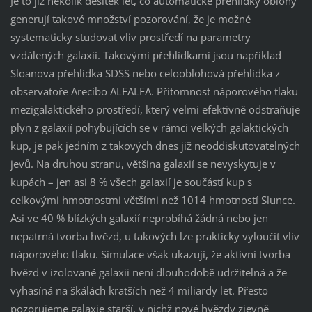
Je to již několik desítek let, co automatické přehlídky oblohy
generují takové množství pozorování, že je možné
systematicky studovat vliv prostředí na parametry
vzdálených galaxií. Takovými přehlídkami jsou například
Sloanova přehlídka SDSS nebo celooblohová přehlídka z
observatoře Arecibo ALFALFA. Přítomnost náporového tlaku
mezigalaktického prostředí, který velmi efektivně odstraňuje
plyn z galaxií pohybujících se v rámci velkých galaktických
kup, je pak jedním z takových dnes již neoddiskutovatelných
jevů. Na druhou stranu, většina galaxií se nevyskytuje v
kupách – jen asi 8 % všech galaxií je součástí kup s
celkovými hmotnostmi většími než 1014 hmotností Slunce.
Asi ve 40 % blízkých galaxií neprobíhá žádná nebo jen
nepatrná tvorba hvězd, u takových lze prakticky vyloučit vliv
náporového tlaku. Simulace však ukazují, že aktivní tvorba
hvězd v izolované galaxii není dlouhodobě udržitelná a že
vyhasíná na škálách kratších než 4 miliardy let. Přesto
pozorujeme galaxie starší, v nichž nové hvězdy zjevně