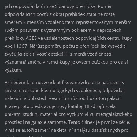
jich odpovídá datům ze Sloanovy přehlídky. Poměr
odpovídajících počtů z obou přehlídek stabilně roste
směrem k menším vzdálenostem reprezentovaným menším
rudým posuvem s významným poklesem v neprospěch
přehlídky AGES ve vzdálenostech odpovídajících centru kupy
Abell 1367. Nárůst poměru počtu z přehlídek lze vysvětlit
zvyšující se citlivostí detekcí HI s menší vzdáleností,
významná změna v rámci kupy je ovšem otázkou pro další
výzkum.
Vzhledem k tomu, že identifikované zdroje se nacházejí v
širokém rozsahu kosmologických vzdáleností, odpovídají
nálezům v oblastech vesmíru s různou hustotou galaxií.
Právě proto představuje nový katalog HI zdrojů zcela
unikátní studijní materiál pro výzkum vlivu mezigalaktického
prostředí na galaxie samotné. Tento článek je první ze série,
v níž se autoři zaměří na detailní analýzu dat získaných pro