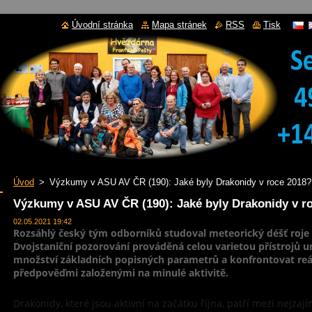
Úvodní stránka
Mapa stránek
RSS
Tisk
Úvod
>
Výzkumy v ASU AV ČR (190): Jaké byly Drakonidy v roce 2018?
Výzkumy v ASU AV ČR (190): Jaké byly Drakonidy v r
02.05.2021 19:42
Rozsáhlý český tým odborníků studoval meteorický déšť roje 
Dvojstaniční pozorování prováděná celou varietou přístrojů um
množství základních popisných parametrů a konfrontovat reá
předpověďmi založenými na minulé aktivitě.
Drakonidy, které jsou aktivní na začátku října, patří mezi nejzaj