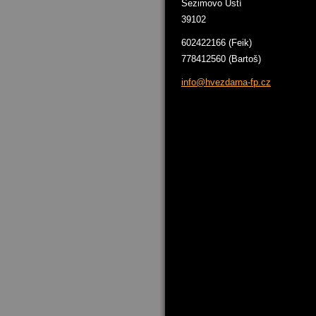
Sezimovo Ústí
39102
602422166 (Feik)
778412560 (Bartoš)
info@hve
zdarna-f
p.cz