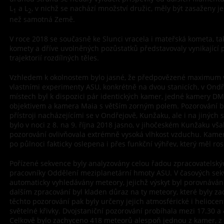
L
a L
, v nichž se nachází množství družic, měly být zasaženy 
1
2
než samotná Země.
V roce 2018 se současně ke Slunci vracela i mateřská kometa, t
komety a dříve uvolněných pozůstatků představovaly vynikající př
trajektorií rozdílných těles.
Vzhledem k okolnostem bylo jasné, že předpovězené maximum 
vlastními experimenty ASU, konkrétně na dvou stanicích, v Ond
místech byl k dispozici pár identických kamer, jedné kamery 
objektivem a kamera Maia s větším zorným polem. Pozorování b
přístroji nacházejícími se v Ondřejově, Kunžaku, ale i na jiných 
bylo v noci z 8. na 9. října 2018 jasno, v jihočeském Kunžaku vš
pozorování ovlivňovala extrémně vysoká vlhkost vzduchu. Kamera
po půlnoci fakticky oslepena i přes funkční výhřev, který měl ro
Pořízené sekvence byly analyzovány celou řadou zpracovatelsk
pracovníky Oddělení meziplanetární hmoty ASU. V časových sek
automaticky vyhledávány meteory, jejichž výskyt byl porovnává
dalším zpracování byl kladen důraz na ty meteory, které byly za
těchto pozorování pak byly určeny jejich atmosférické i heliocentr
světelné křivky. Dvojstaniční pozorování probíhala mezi 17.30 a 
Celkově bylo zachyceno 418 meteorů alespoň jednou z kamer, z 