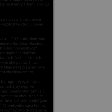
ještě hustšími partiemi proudu
akže současné pozorování
íležitost ke studiu vývoje
v roce 2018 bude sledováno
řejově a Kunžaku. Na obou
DMK s dlouhoohniskovým
yla doplněna dalšími
stanicích. V obou lokacích
ak v druhé polovině noci
 Maia na této stanici byla
sení objektivu omezit.
ých programů vyvinutých
vencích byly nejprve
n mezi oběma stanicemi a v
chycené na obou stanicích. Z
ické trajektorie, stejně jako
4.00 světového času té noci.
čehož 162 bylo dvojstaničně