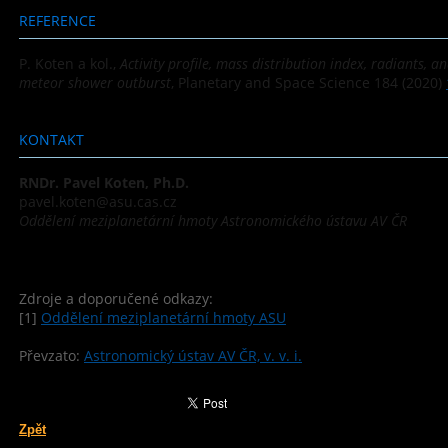
REFERENCE
P. Koten a kol.,
Activity profile, mass distribution index, radiants, 
meteor shower outburst
, Planetary and Space Science 184 (2020)
KONTAKT
RNDr. Pavel Koten, Ph.D.
pavel.koten@asu.cas.cz
Oddělení meziplanetární hmoty Astronomického ústavu AV ČR
Zdroje a doporučené odkazy:
[1]
Oddělení meziplanetární hmoty ASU
Převzato:
Astronomický ústav AV ČR, v. v. i.
Zpět