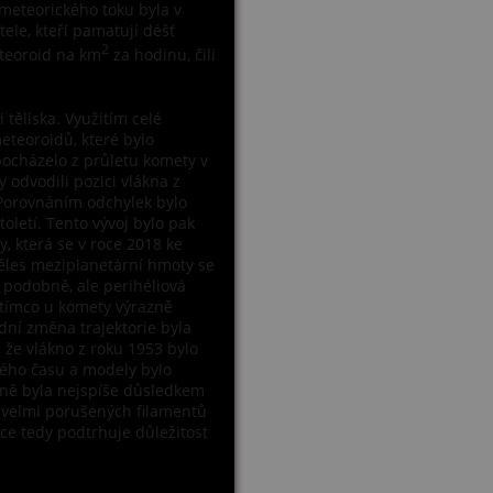
eteorického toku byla v
tele, kteří pamatují déšť
2
eteoroid na km
za hodinu, čili
 tělíska. Využitím celé
eteoroidů, které bylo
pocházelo z průletu komety v
 odvodili pozici vlákna z
Porovnáním odchylek bylo
oletí. Tento vývoj bylo pak
 která se v roce 2018 ke
 těles meziplanetární hmoty se
i podobně, ale perihéliová
atímco u komety výrazně
adní změna trajektorie byla
 že vlákno z roku 1953 bylo
ého času a modely bylo
ině byla nejspíše důsledkem
h velmi porušených filamentů
ce tedy podtrhuje důležitost