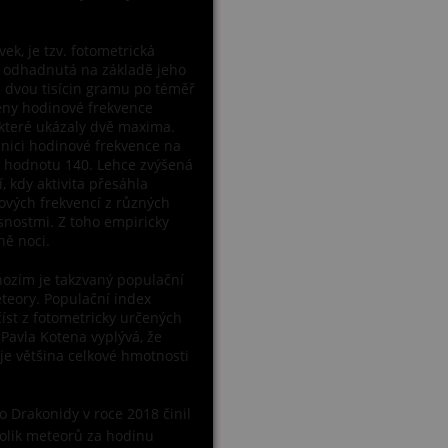
ek, je tzv. fotometrická
y odhadnutá na základě jeho
i dvou tisícin gramu po téměř
čeny hodinové frekvence
 které ukázaly dvě maxima.
nici hodinové frekvence na
 hodnotu 140. Lehce zvýšená
, kdy aktivita přesáhla
vých frekvencí z různých
nostmi. Z toho empiricky
ině noci.
hozím je takzvaný populační
eteory. Populační index
íst z fotometricky určených
avla Kotena vyplývá, že
je většina celkové hmotnosti
o Drakonidy v roce 2018 činil
kolik meteorů za hodinu