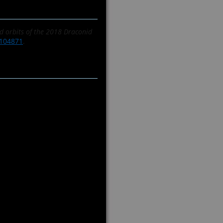
and orbits of the 2018 Draconid
104871
.