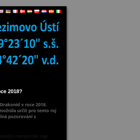
oce 2018?
Drakonid v roce 2018.
ožnila určit pro tento roj
lná pozorování s
ímavější meteorické roje.