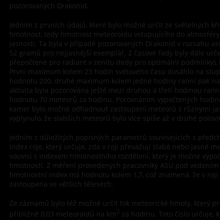
pozorovaných Drakonid.
Jedním z prvních údajů, které bylo možné určit ze světelných křiv
hmotnost, tedy hmotnost meteoroidu vstupujícího do atmosfér
jasnosti. Ta byla v případě pozorovaných Drakonid v rozsahu as
52 gramů pro nejjasnější exemplář. Z časové řady byly dále ur
přepočtené pro radiant v zenitu (tedy pro optimální podmínky),
První maximum kolem 23 hodin světového času dosáhlo na stup
hodnotu 200, druhé maximum kolem jedné hodiny ranní pak na
aktivita byla pozorována ještě mezi druhou a třetí hodinou ranní
hodnotu 70 meteorů za hodinu. Porovnáním vypočtených hodino
kamer bylo možné odhadnout zastoupení meteorů s různými jas
vyplynulo, že slabších meteorů bylo více spíše až v druhé polov
Jedním z důležitých popisných parametrů souvisejících s předc
index roje, který určuje, zda v roji převažují slabé nebo jasné m
souvisí s indexem hmotnostního rozdělení, který je možné vypoč
hmotností. Z měření provedených pracovníky ASU pod vedením P
hmotnostní index má hodnotu kolem 1,7, což znamená, že v roji 
zastoupena ve větších tělesech.
Ze záznamů bylo též možné určit tok meteorické hmoty, který pr
2
přibližně 0,03 meteoroidů na km
za hodinu. Toto číslo určuje, 