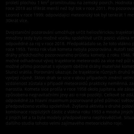
2
proletí plochou 1 km
promítnutou na zemský povrch. Hodnota m
roce 2018 asi třikrát menší než byl tok v roce 2011. Pro pozorova
Leonid v roce 1999: odpovídající meteorický tok byl tenkrát 1 m
30krát více.
Dvojstaniční pozorování umožňuje určit heliosférickou trajektorii
množiny tedy bylo možné vcelku spolehlivě určit pozici vlákna m
odpovědné za roj v roce 2018. Předpokládalo se, že toto vlákno 
roce 1953. Tento rok však kometa nebyla pozorována. Autoři tedy
dráhy předchozího pozorovaného průletu komety, z roku 1946. 
možné odhadnout vývoj trajektorie meteoroidů za více než půl st
možné přímo porovnat s vývojem oběžné dráhy mateřské komety,
Slunci vrátila. Porovnání ukazuje, že trajektorie různých druhů
vyvíjejí různě. Sklon drah se sice v obou případech změnil velm
vzdálenost zůstala v případě meteoroidů prakticky neměnná, z
narostla. Kometa sice prošla v roce 1958 okolo Jupitera, ale zás
způsobena negravitačními jevy asi o rok později. Celkově se zdá,
odpovědné za hlavní maximum pozorované před půlnocí světov
předpovězeno vcelku spolehlivě. Zvýšená aktivita v druhé polov
kombinace rozplizlých částic z vlákna roku 1953 a mnoha jinýc
z jiných let a ta byla modely předpovězena nepřesvědčivě. Situa
dalšího studia tohoto velmi zajímavého meteorického roje.