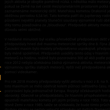
Jejich aktivita je obvykle poměrně nízká, s několika málo meteory
pokud se Země na své cestě meziplanetárním prostorem potká 
zaznamenáme meteorický déšť. Mateřskou kometou Drakonid je 
oběžnou periodou 6,54 let. Tato kometa patří do Jupiterovy rodi
působení největší planety Sluneční soustavy významně ruší obě
díky tomu považována za „bloudivou“. Předpovědi aktivity meteo
důvodu velmi obtížné.
V nedávné minulosti byl vcelku přesvědčivě předpovězen déšť v
předpovídaly hned dvě maxima meteorické spršky dne 8. října 2
Časování maxim bylo modely předpovězeno uspokojivě, předpov
byly méně spolehlivé. Předpovědi uváděly tento údaj v hlavním
meteorů za hodinu, reálně bylo pozorováno 300 až 460 podle po
roce 2012 nebyla očekávána žádná významná aktivita, meteoric
významnou spršku slabých meteorů. Vyšší než předpovězená akti
pomocí videokamer.
Pro rok 2018 modely předpovídaly vyšší aktivitu v noci z 8. na 9.
toto maximum se mělo odehrát kolem půlnoci světového času, n
pozorování byla jednoznačně Evropa. Rozptyl očekávaných hodin
obrovský. Obecně se předpokládalo, že hlavním přispěvatelem p
opustivší mateřskou kometu při jejím průletu v roce 1953. Toto 
těsně Zemi v roce 1985, takže se očekávalo, že bude tímto pr
druhou stranu se nedaly vyloučit příspěvky od dalších filament