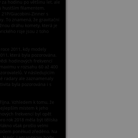
 za hodinu po většinu let, ale
s hustším filamentem,
21P/Giacobini-Zinner s
ny. To znamená, že gravitační
žnou dráhu komety, která je
rického roje jsou z toho
 roce 2011, kdy modely
011, která byla pozorována.
ědi hodinových frekvencí
 maximu v rozsahu 60 až 400
zorovatelů. V následujícím
ké radary ale zaznamenaly
vita byla pozorována i s
 října. Vzhledem k tomu, že
ejlepším místem k jeho
ových frekvencí byl opět
ro rok 2018 měla být tělíska
vlákno však prošlo velmi
ůchodem poněkud zředěno. Na
ů. Navíc, Lagrangeovy body