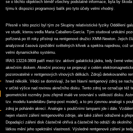
se o těchto objektech téměř všechny podstatné informace, byla by škoda 
týmu k dispozici programový balík pro tyto účely velmi vhodný.
Přesně v této pozici byl tým ze Skupiny relativistické fyziky Oddělení ga
ve studii, kterou vedla Maria Caballero-García. Tým studoval unikátní p
pořízená po tři roky přístroji na rentgenové družici XMM-Newton. Jejich čl
analyzoval časová zpoždění světelných křivek a spektra najednou, což um
velmi dynamického systému.
IRAS 13224-3809 patří mezi tzv. aktivní galaktická jádra, tedy černé vel
akrečním diskem. Akreční procesy se projevují v celém elektromagnetické
pozorovatelné v rentgenových vlnových délkách. Zdrojů detekovaného re
hned několik. Vědci se domnívají, že ten hlavní rentgenový zdroj se nachá
v určité výšce nad rovinou akrečního disku. Tento zdroj se označuje též
geometrické rozměry jsou zřejmě malé ve srovnání s velikostí disku. Astr
tzv. modelu kandelábru (lamp-post model), a to pro zjevnou analogii s po
zdroj je poháněn akrecí. Analogie s pouličními lampami jde i dále. Vzdá
nejen vlastní záření rentgenového zdroje, ale také záření odražené a př
Dopadající záření disk částečně ohřívá a částečně ho odráží do okolního 
látkou mění jeho spektrální vlastnosti. Výsledné rentgenové záření je t