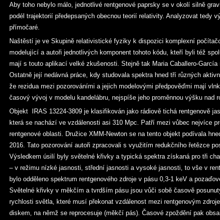
Aby toho nebylo málo, jednotlivé rentgenové paprsky se v okolí silně gravi
podél trajektorií předepsaných obecnou teorií relativity. Analyzovat tedy 
přímočaré.
Naštěstí je ve Skupině relativistické fyziky k dispozici komplexní počíta
modelující a autoři jednotlivých komponent tohoto kódu, kteří byli též sp
mají s touto aplikací velké zkušenosti. Stejně tak Maria Caballero-Garc
Ostatně její nedávná práce, kdy studovala spektra hned tří různých aktivn
že rezidua mezi pozorováními a jejich modelovými předpověďmi mají vlnk
časový vývoj v modelu kandelábru, nejspíše jeho proměnnou výšku nad r
Objekt IRAS 13224-3809 je klasifikován jako rádiově tichá rentgenově jas
která se nachází ve vzdálenosti asi 310 Mpc. Patří mezi vůbec nejvíce p
rentgenové oblasti. Družice XMM-Newton se na tento objekt podívala hned 
2016. Tato pozorování autoři zpracovali s využitím redukčního řetězce po
Výsledkem úsilí byly světelné křivky a typická spektra získaná pro tři ch
– v režimu nízké jasnosti, střední jasnosti a vysoké jasnosti, to vše v r
bylo odděleno spektrum rentgenového zdroje v pásu 0,3-1 keV a pozaďo
Světelné křivky v měkčím a tvrdším pásu jsou vůči sobě časově posunut
rychlosti světla, které musí překonat vzdálenost mezi rentgenovým zdroj
diskem, na němž se reprocesuje (měkčí pás). Časové zpoždění pak obsah