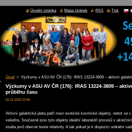
Úvodní stránka
Mapa stránek
RSS
Tisk
Úvod
>
Výzkumy v ASU AV ČR (176): IRAS 13224-3809 – aktivní galakti
Výzkumy v ASU AV ČR (176): IRAS 13224-3809 – aktivní
průběhu času
02.11.2020 22:06
Aktivní galaktická jádra patří mezi exotické kosmické objekty, neboť se v
veledíra. Současně jsou tyto objekty ideální laboratoří procesů v akrečníc
studia jevů obecné teorie relativity. A tak pokud je k dispozici unikátní 