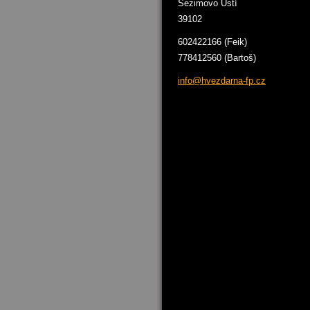
Sezimovo Ústí
39102
602422166 (Feik)
778412560 (Bartoš)
info@hve
zdarna-f
p.cz