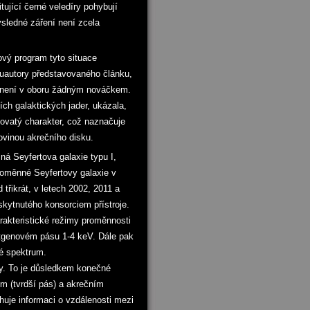
tující černé veledíry pohybují
výsledné záření není zcela
čový program tyto situace
oluautory představovaného článku,
ía není v oboru žádným nováčkem.
ích galaktických jader, ukázala,
ovatý charakter, což naznačuje
ovinou akrečního disku.
ná Seyfertova galaxie typu I,
roměnné Seyfertovy galaxie v
třikrát, v letech 2002, 2011 a
skytnutého konsorciem přístroje.
arakteristické režimy proměnnosti
entgenovém pásu 1-4 keV. Dále pak
vé spektrum.
y. To je důsledkem konečné
em (tvrdší pás) a akrečním
uje informaci o vzdálenosti mezi