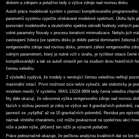
diskem a zdrojem a potažmo tedy o výšce zdroje nad rovinou disku.
Autoři práce modelovali systém s pomocí komplikovaného programového
parametrů systému vypočte očekávané modelové spektrum. Úlohu bylo přir
porovnání modelového a skutečného spektra odvodit hodnoty volných par
volné parametry fitovaly v procesu iterativní minimalizace. Nebylo jich m
zastoupení železa (ve spektru disku je dobře patrná dominantní železná č
rentgenového zdroje nad rovinou disku, primární záření rentgenového zdro
volným parametrem, který je nutné vzít v úvahu, je rychlost rotace černé 
komplikovanější a tak se autoři omezili jen na studium dvou hraničních hodn
černou veledíru.
Z výsledků vyplývá, že modely s nerotující černou veledírou nefitují pozo
maximální rotací. První možnost sice nelze vyloučit, ale statisticky je pr
mnohem menší. V systému IRAS 13224-3809 tedy černá veledíra zřejmě ro
fity dále ukazují, že odvozená výška rentgenového zdroje nad rovinou dis
fázích s nízkou jasností je zdroj ve výšce asi 4 gravitačních poloměrů, 
jasností se „vyšplhá“ až na 10 gravitačních poloměrů. Rezidua pro epizod
náznak vlnitého charakteru, což může poukazovat na společnou akci hne
níže a jeden výše, přičemž ten nižší je výrazně potlačen.
Práce jednoznačně ukazuje, že pečlivou analýzou kvalitních dat se lze d