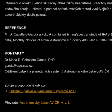
informací o objektu, jehož skutečný obraz nikdy nespatříme. Všechny na
bodového zdroje. I přesto, s pomocí sofistikovaných metod využívajících p
takové objekty dobře poznat.
REFERENCE
M. D. Caballero-García a kol., A combined timing/spectral study of IR
data, Monthly Notices of Royal Astronomical Society 498 (2020) 3184-319
KONTAKTY
Dr Maria D. Caballero-Garcia, PhD
garcia@asu.cas.cz
Oddělení galaxií a planetárních systémů Astronomického ústavu AV ČR
Zdroje a doporučené odkazy:
[1]
Oddělení galaxií a planetárních systémů ASU
Převzato:
Astronomický ústav AV ČR, v. v. i.