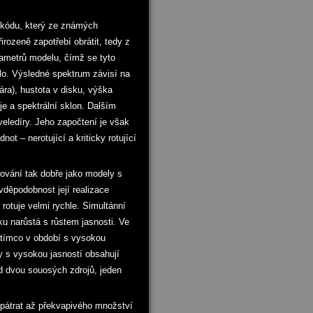
 kódu, který ze známých
ozeně zapotřebí obrátit, tedy z
ametrů modelu, čímž se tyto
álo. Výsledné spektrum závisí na
ára), hustota v disku, výška
je a spektrální sklon. Dalším
veledíry. Jeho započtení je však
ot – nerotující a kriticky rotující
rování tak dobře jako modely s
avděpodobnost její realizace
tuje velmi rychle. Simultánní
ku narůstá s růstem jasnosti. Ve
zatímco v období s vysokou
y s vysokou jasností obsahují
d dvou souosých zdrojů, jeden
opátrat až překvapivého množství