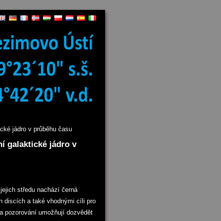
cké jádro v průběhu času
 galaktické jádro v
 jejich středu nachází černá
h discích a také vhodnými cíli pro
sada pozorování umožňují dozvědět