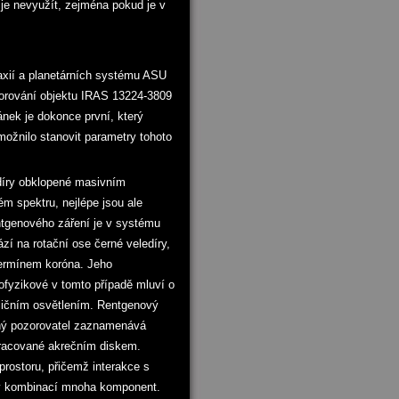
je nevyužít, zejména pokud je v
laxií a planetárních systému ASU
ozorování objektu IRAS 13224-3809
ánek je dokonce první, který
ožnilo stanovit parametry tohoto
edíry obklopené masivním
m spektru, nejlépe jsou ale
ntgenového záření je v systému
zí na rotační ose černé veledíry,
 termínem koróna. Jeho
ofyzikové v tomto případě mluví o
uličním osvětlením. Rentgenový
lený pozorovatel zaznamenává
epracované akrečním diskem.
prostoru, přičemž interakce s
edy kombinací mnoha komponent.