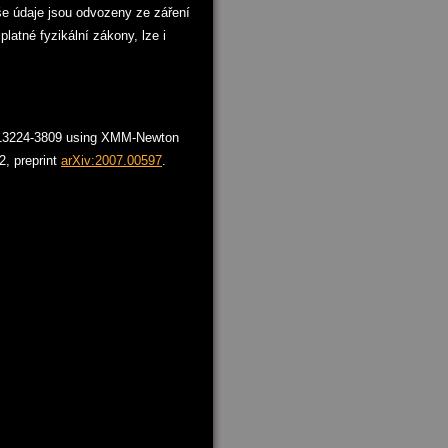
še údaje jsou odvozeny ze záření
latné fyzikální zákony, lze i
AS 13224-3809 using XMM-Newton
2, preprint
arXiv:2007.00597
.