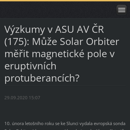
Výzkumy v ASU AV ČR
(175): Může Solar Orbiter
měřit magnetické pole v
eruptivních
protuberancích?
29.09.2020 15:07
10. února letošního roku se ke Slunci vydala evropská sonda