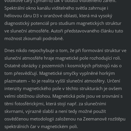
vodíkové čáry Lyman-α) tak v oblasti viditelného záření.
Spektrální okno kanálu viditelného světla zahrnuje i
héliovou čáru D3 v oranžové oblasti, která má vysoký
diagnostický potenciál pro studium magnetických struktur
ve sluneční atmosféře. Autoři představovaného článku tuto
možnost zkoumali podrobně.
Dnes nikdo nepochybuje o tom, že při formování struktur ve
sluneční atmosféře hraje magnetické pole rozhodující roli.
Ostatně obrázky z pozemních i kosmických přístrojů nás o
tom přesvědčují. Magnetické smyčky vyplněné horkým
plazmatem – to je realita vyšší sluneční atmosféry. Určení
intenzity magnetického pole v těchto strukturách je ovšem
velmi obtížnou úlohou. Magnetická pole jsou ve srovnání s
těmi fotosférickými, která stojí např. za slunečními
skvrnami, výrazně slabší a není tedy možné použít
osvědčenou metodologii založenou na Zeemanově rozštěpu
spektrálních čar v magnetickém poli.