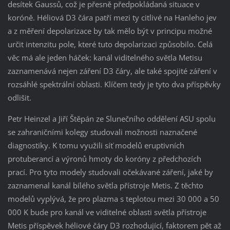
desítek Gaussů, což je přesně předpokládaná situace v
koróně. Héliová D3 čára patří mezi ty citlivé na Hanleho jev
a z měření depolarizace by tak mělo být v principu možné
určit intenzitu pole, které tuto depolarizaci způsobilo. Celá
věc má ale jeden háček: kanál viditelného světla Metisu
zaznamenává nejen záření D3 čáry, ale také spojité záření v
rozsáhlé spektrální oblasti. Klíčem tedy je tyto dva příspěvky
odlišit.
Petr Heinzel a Jiří Štěpán ze Slunečního oddělení ASU spolu
se zahraničními kolegy studovali možnosti naznačené
diagnostiky. K tomu využili síť modelů eruptivních
protuberancí a výronů hmoty do koróny z předchozích
prací. Pro tyto modely studovali očekávané záření, jaké by
zaznamenal kanál bílého světla přístroje Metis. Z těchto
modelů vyplývá, že pro plazma s teplotou mezi 30 000 a 50
000 K bude pro kanál ve viditelné oblasti světla přístroje
Metis příspěvek héliové čáry D3 rozhodující, faktorem pět až