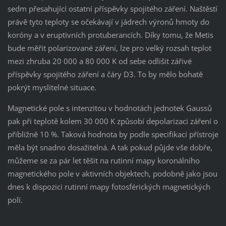
sedm přesahující ostatní příspěvky spojitého záření. Naštěstí
právě tyto teploty se očekávají v jádrech výronů hmoty do
koróny a v eruptivních protuberancích. Díky tomu, že Metis
bude měřit polarizované záření, lze pro velký rozsah teplot
mezi zhruba 20 000 a 80 000 K od sebe odlišit zářivé
příspěvky spojitého záření a čáry D3. To by mělo bohatě
pokrýt myslitelné situace.
Magnetické pole s intenzitou v hodnotách jednotek Gaussů
pak při teplotě kolem 30 000 K způsobí depolarizaci záření o
přibližně 10 %. Taková hodnota by podle specifikací přístroje
měla být snadno dosažitelná. A tak pokud půjde vše dobře,
můžeme se za pár let těšit na rutinní mapy koronálního
magnetického pole v aktivních objektech, podobně jako jsou
dnes k dispozici rutinní mapy fotosférických magnetických
polí.