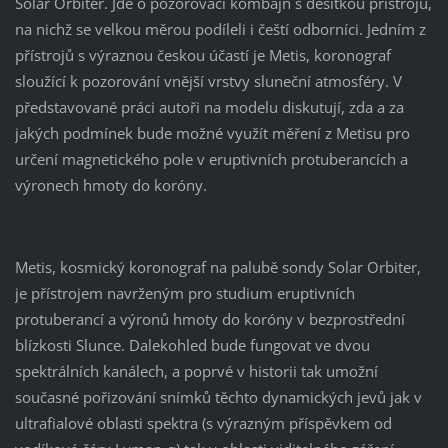
Solar Orbiter. Jde o pozorovací kombajn s desítkou přístrojů,
na nichž se velkou měrou podíleli i čeští odborníci. Jedním z
přístrojů s výraznou českou účastí je Metis, koronograf
sloužící k pozorování vnější vrstvy sluneční atmosféry. V
představované práci autoři na modelu diskutují, zda a za
jakých podmínek bude možné využít měření z Metisu pro
určení magnetického pole v eruptivních protuberancích a
výronech hmoty do koróny.
Metis, kosmický koronograf na palubě sondy Solar Orbiter,
je přístrojem navrženým pro studium eruptivních
protuberancí a výronů hmoty do koróny v bezprostřední
blízkosti Slunce. Dalekohled bude fungovat ve dvou
spektrálních kanálech, a poprvé v historii tak umožní
současné pořizování snímků těchto dynamických jevů jak v
ultrafialové oblasti spektra (s výrazným příspěvkem od