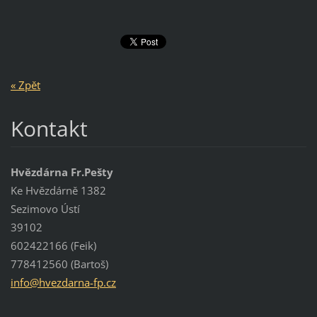
« Zpět
Kontakt
Hvězdárna Fr.Pešty
Ke Hvězdárně 1382
Sezimovo Ústí
39102
602422166 (Feik)
778412560 (Bartoš)
info@hve
zdarna-f
p.cz