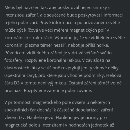
Metis byl navržen tak, aby poskytoval nejen snímky s
intenzitou záření, ale současně bude poskytovat i informaci
o jeho polarizaci. Právě informace o polarizovaném světle
může být klíčová ve věci měření magnetických polí v
koronálních strukturách. Výhodou je, že ve viditelném světle
koronální plazma téměř nezáří, neboť je příliš horké.
Původcem viditelného záření je v drtivé většině světlo
fotosféry, rozptýlené koronální látkou. V závislosti na
vlastnostech látky se účinně rozptylují jen ty vlnové délky
(spektrální čáry), pro které jsou vhodné podmínky. Héliová
čára D3 v tomto není výjimkou. Ostatní záření téměř volně
prochází. Rozptýlené záření je polarizované.
V přítomnosti magnetického pole ovšem u některých
spektrálních čar dochází k částečné depolarizaci záření
vlivem tzv. Hanleho jevu. Hanleho jev je účinný pro
magnetická pole s intenzitami v hodnotách jednotek až