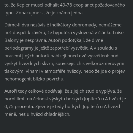
to, že Kepler musel odhalit 49-78 exoplanet požadovaného
typu. Zopakujme si, že je známa jedna.
Dáme-li dva nezávislé indikátory dohromady, nemůžeme
než dospět k závěru, že hypotéza vyslovená v článku Luise
Balony je nesprávná. Autoři podotýkají, že divné
periodogramy je ještě zapotřebí vysvětlit. A v souladu s
pracemi jiných autorů nabízejí hned dvě vysvětlení: buď
výskyt hvězdných skvrn, souvisejících s velkorozměrovými
tlakovými vlnami v atmosféře hvězdy, nebo že jde o projev
nehomogenit blízko povrchu.
Autoři tedy celkově dodávají, že z jejich studie vyplývá, že
horní limit na četnost výskytu horkých Jupiterů u A hvězd je
0,75 procenta. Zjevně je tedy horkých Jupiterů u A hvězd
méně, než u hvězd chladnějších.