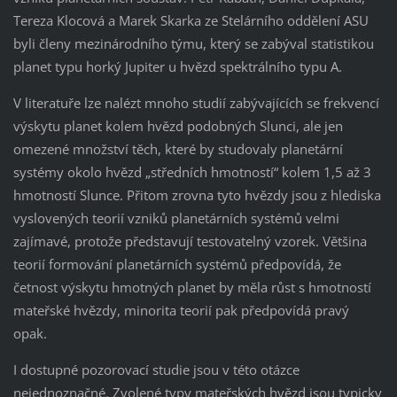
Tereza Klocová a Marek Skarka ze Stelárního oddělení ASU
byli členy mezinárodního týmu, který se zabýval statistikou
planet typu horký Jupiter u hvězd spektrálního typu A.
V literatuře lze nalézt mnoho studií zabývajících se frekvencí
výskytu planet kolem hvězd podobných Slunci, ale jen
omezené množství těch, které by studovaly planetární
systémy okolo hvězd „středních hmotností“ kolem 1,5 až 3
hmotností Slunce. Přitom zrovna tyto hvězdy jsou z hlediska
vyslovených teorií vzniků planetárních systémů velmi
zajímavé, protože představují testovatelný vzorek. Většina
teorií formování planetárních systémů předpovídá, že
četnost výskytu hmotných planet by měla růst s hmotností
mateřské hvězdy, minorita teorií pak předpovídá pravý
opak.
I dostupné pozorovací studie jsou v této otázce
nejednoznačné. Zvolené typy mateřských hvězd jsou typicky