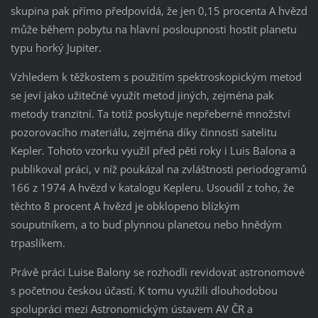
skupina pak přímo předpovídá, že jen 0,15 procenta A hvězd
může během pobytu na hlavní posloupnosti hostit planetu
typu horký Jupiter.
Vzhledem k těžkostem s použitím spektroskopickým metod
se jeví jako užitečné využít metod jiných, zejména pak
metody tranzitní. Ta totiž poskytuje nepřeberné množství
pozorovacího materiálu, zejména díky činnosti satelitu
Kepler. Tohoto vzorku využil před pěti roky i Luis Balona a
publikoval práci, v níž poukázal na zvláštnosti periodogramů
166 z 1974 A hvězd v katalogu Kepleru. Usoudil z toho, že
těchto 8 procent A hvězd je obklopeno blízkým
souputníkem, a to buď plynnou planetou nebo hnědým
trpaslíkem.
Právě práci Luise Balony se rozhodli revidovat astronomové
s početnou českou účastí. K tomu využili dlouhodobou
spolupráci mezi Astronomickým ústavem AV ČR a