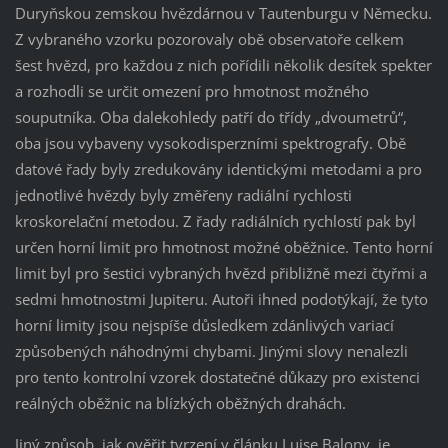
Duryňskou zemskou hvězdárnou v Tautenburgu v Německu.
Z vybraného vzorku pozorovaly obě observatoře celkem
šest hvězd, pro každou z nich pořídili několik desítek spekter
a rozhodli se určit omezení pro hmotnost možného
souputníka. Oba dalekohledy patří do třídy „dvoumetrů“,
oba jsou vybaveny vysokodisperzními spektrografy. Obě
datové řady byly zredukovány identickými metodami a pro
jednotlivé hvězdy byly změřeny radiální rychlosti
kroskorelační metodou. Z řady radiálních rychlostí pak byl
určen horní limit pro hmotnost možné oběžnice. Tento horní
limit byl pro šestici vybraných hvězd přibližně mezi čtyřmi a
sedmi hmotnostmi Jupiteru. Autoři ihned podotýkají, že tyto
horní limity jsou nejspíše důsledkem zdánlivých variací
způsobených náhodnými chybami. Jinými slovy nenalezli
pro tento kontrolní vzorek dostatečné důkazy pro existenci
reálných oběžnic na blízkých oběžných drahách.
Jiný způsob, jak ověřit tvrzení v článku Luise Balony, je