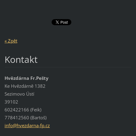
« Zpět
Kontakt
Hvězdárna Fr.Pešty
Ke Hvězdárně 1382
Sezimovo Ústí
39102
602422166 (Feik)
778412560 (Bartoš)
info@hve
zdarna-f
p.cz