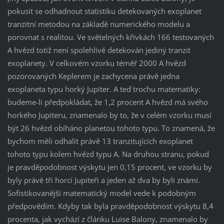
pokusit se odhadnout statistiku detekovaných exoplanet
tranzitní metodou na základě numerického modelu a
porovnat s realitou. Ve světelných křivkách 166 testovaných
A hvězd totiž není spolehlivě detekován jediný tranzit
exoplanety. V celkovém vzorku téměř 2000 A hvězd
pozorovaných Keplerem je zachycena právě jedna
exoplaneta typu horký Jupiter. A teď trochu matematiky:
budeme-li předpokládat, že 1,2 procent A hvězd má svého
horkého Jupiteru, znamenalo by to, že v celém vzorku musí
být 26 hvězd obíháno planetou tohoto typu. To znamená, že
bychom měli odhalit právě 13 tranzitujících exoplanet
tohoto typu kolem hvězd typu A. Na druhou stranu, pokud
je pravděpodobnost výskytu jen 0,15 procent, ve vzorku by
byly právě tři horcí Jupiteři a jeden až dva by byli známi.
Sofistikovanější matematický model vede k podobným
předpovědím. Kdyby tak byla pravděpodobnost výskytu 8,4
procenta, jak vychází z článku Luise Balony, znamenalo by