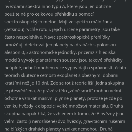
hvězdami spektrálního typu A, které jsou jen obtížně
použitelné pro celkovou přehlídku s pomocí
spektroskopických metod. Mají ve spektru málo čar a
(většinou) rychle rotují, jejich určené parametry jsou také
často nespolehlivé. Navíc spektroskopické přehlídky
umožňují detekovat jen planety na drahách s poloosou
alespoň 0,5 astronomické jednotky, přičemž z hlediska
modelů vývoje planetárních soustav jsou takové přehlídky
neúplné, neboť mnohem více vypovídají o správnosti těchto
teoriích skutečné četnosti exoplanet s oběžnými dobami
kratšími než je 10 dní. Zde se totiž teorie liší. Jedna skupina
je přesvědčena, že právě v této „zóně smrti“ mohou velmi
ochotně vznikat masivní plynné planety, protože je zde po
vzniku hvězdy k dispozici velké množství materiálu. Druhá
skupina naopak říká, že vzhledem k tomu, že A hvězdy jsou
velmi často (i nerozlišené) dvojhvězdy, gravitačním rušením
na blízkých drahách planety vznikat nemohou. Druhá