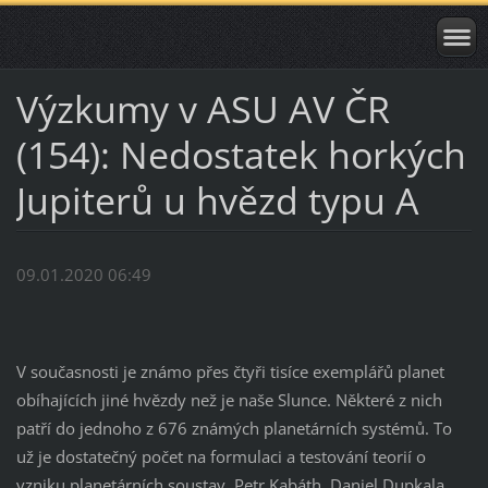
Výzkumy v ASU AV ČR
(154): Nedostatek horkých
Jupiterů u hvězd typu A
09.01.2020 06:49
V současnosti je známo přes čtyři tisíce exemplářů planet
obíhajících jiné hvězdy než je naše Slunce. Některé z nich
patří do jednoho z 676 známých planetárních systémů. To
už je dostatečný počet na formulaci a testování teorií o
vzniku planetárních soustav. Petr Kabáth, Daniel Dupkala,