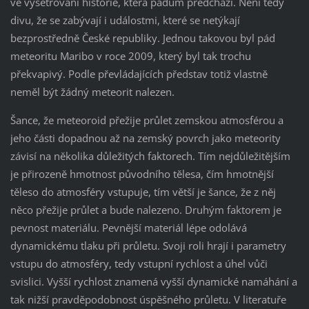
ve vyšetřování historie, která pádům předchází. Není tedy
divu, že se zabývají i událostmi, které se netýkají
bezprostředně České republiky. Jednou takovou byl pád
meteoritu Maribo v roce 2009, který byl tak trochu
překvapivý. Podle převládajících představ totiž vlastně
neměl být žádný meteorit nalezen.
Šance, že meteoroid přežije průlet zemskou atmosférou a
jeho části dopadnou až na zemský povrch jako meteority
závisí na několika důležitých faktorech. Tím nejdůležitějším
je přirozeně hmotnost původního tělesa, čím hmotnější
těleso do atmosféry vstupuje, tím větší je šance, že z něj
něco přežije průlet a bude nalezeno. Druhým faktorem je
pevnost materiálu. Pevnější materiál lépe odolává
dynamickému tlaku při průletu. Svoji roli hrají i parametry
vstupu do atmosféry, tedy vstupní rychlost a úhel vůči
svislici. Vyšší rychlost znamená vyšší dynamické namáhání a
tak nižší pravděpodobnost úspěšného průletu. V literatuře