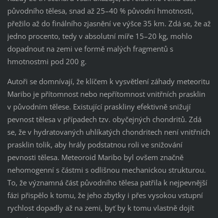
původního tělesa, snad až 25–40 % původní hmotnosti,
přežilo až do finálního zjasnění ve výšce 35 km. Zdá se, že až
jedno procento, tedy v absolutní míře 15–20 kg, mohlo
dopadnout na zemi ve formě malých fragmentů s
hmotnostmi pod 200 g.
Autoři se domnívají, že klíčem k vysvětlení záhady meteoritu
Maribo je přítomnost nebo nepřítomnost vnitřních prasklin
v původním tělese. Existující praskliny efektivně snižují
pevnost tělesa v případech tzv. obyčejných chondritů. Zdá
se, že v hydratovaných uhlíkatých chondritech není vnitřních
prasklin tolik, aby hrály podstatnou roli ve snižování
pevnosti tělesa. Meteoroid Maribo byl ovšem značně
nehomogenní s částmi s odlišnou mechanickou strukturou.
To, že významná část původního tělesa patřila k nejpevnější
fázi přispělo k tomu, že jeho zbytky i přes vysokou vstupní
rychlost dopadly až na zemi, byť by k tomu vlastně dojít