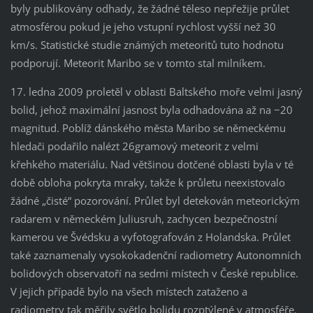
byly publikovány odhady, že žádné těleso nepřežije průlet
atmosférou pokud je jeho vstupní rychlost vyšší než 30
km/s. Statistické studie známých meteoritů tuto hodnotu
podporují. Meteorit Maribo se v tomto stal milníkem.
17. ledna 2009 proletěl v oblasti Baltského moře velmi jasný
bolid, jehož maximální jasnost byla odhadována až na −20
magnitud. Poblíž dánského města Maribo se německému
hledači podařilo nalézt 26gramový meteorit z velmi
křehkého materiálu. Nad většinou dotčené oblasti byla v té
době obloha pokryta mraky, takže k průletu neexistovalo
žádné „čisté“ pozorování. Průlet byl detekován meteorickým
radarem v německém Juliusruh, zachycen bezpečnostní
kamerou ve Švédsku a vyfotografován z Holandska. Průlet
také zaznamenaly vysokokadenční radiometry Autonomních
bolidových observatoří na sedmi místech v České republice.
V jejich případě bylo na všech místech zataženo a
radiometry tak měřily světlo bolidu rozptýlené v atmosféře.