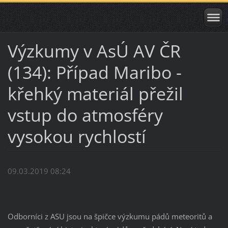
Výzkumy v AsÚ AV ČR
(134): Případ Maribo -
křehký materiál přežil
vstup do atmosféry
vysokou rychlostí
09.03.2019 08:24
Odborníci z ASU jsou na špičce výzkumu pádů meteoritů a