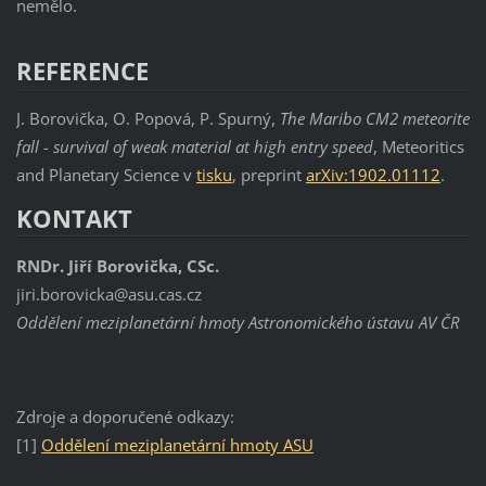
nemělo.
REFERENCE
J. Borovička, O. Popová, P. Spurný,
The Maribo CM2 meteorite
fall - survival of weak material at high entry speed
, Meteoritics
and Planetary Science v
tisku
, preprint
arXiv:1902.01112
.
KONTAKT
RNDr. Jiří Borovička, CSc.
jiri.borovicka@asu.cas.cz
Oddělení meziplanetární hmoty Astronomického ústavu AV ČR
Zdroje a doporučené odkazy:
[1]
Oddělení meziplanetární hmoty ASU