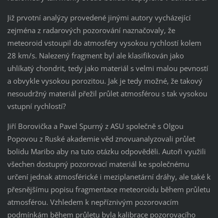
Již prvotní analýzy provedené jinými autory vycházející
zejména z radarových pozorování naznačovaly, že
meteoroid vstoupil do atmosféry vysokou rychlostí kolem
28 km/s. Nalezený fragment byl ale klasifikován jako
uhlíkatý chondrit, tedy jako materiál s velmi malou pevností
a obvykle vysokou porozitou. Jak je tedy možné, že takový
nesoudržný materiál přežil průlet atmosférou s tak vysokou
vstupní rychlostí?
Jiří Borovička a Pavel Spurný z ASU společně s Olgou
Popovou z Ruské akademie věd znovuanalyzovali průlet
bolidu Maribo aby na tuto otázku odpověděli. Autoři využili
všechen dostupný pozorovací materiál ke společnému
určení jednak atmosférické i meziplanetární dráhy, ale také k
přesnějšímu popisu fragmentace meteoroidu během průletu
atmosférou. Vzhledem k nepříznivým pozorovacím
podmínkám během průletu byla kalibrace pozorovacího