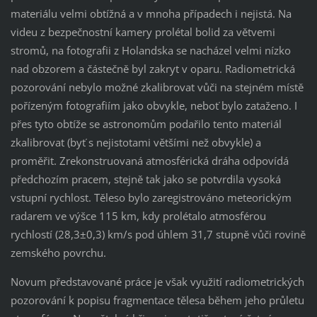
materiálu velmi obtížná a v mnoha případech i nejistá. Na
videu z bezpečnostní kamery prolétal bolid za větvemi
stromů, na fotografii z Holandska se nacházel velmi nízko
nad obzorem a částečně byl zakryt v oparu. Radiometrická
pozorování nebylo možné zkalibrovat vůči na stejném místě
pořízeným fotografiím jako obvykle, neboť bylo zataženo. I
přes tyto obtíže se astronomům podařilo tento materiál
zkalibrovat (byť s nejistotami většími než obvykle) a
proměřit. Zrekonstruovaná atmosférická dráha odpovídá
předchozím pracem, stejně tak jako se potvrdila vysoká
vstupní rychlost. Těleso bylo zaregistrováno meteorickým
radarem ve výšce 115 km, kdy prolétalo atmosférou
rychlostí (28,3±0,3) km/s pod úhlem 31,7 stupně vůči rovině
zemského povrchu.
Novum představované práce je však využití radiometrických
pozorování k popisu fragmentace tělesa během jeho průletu