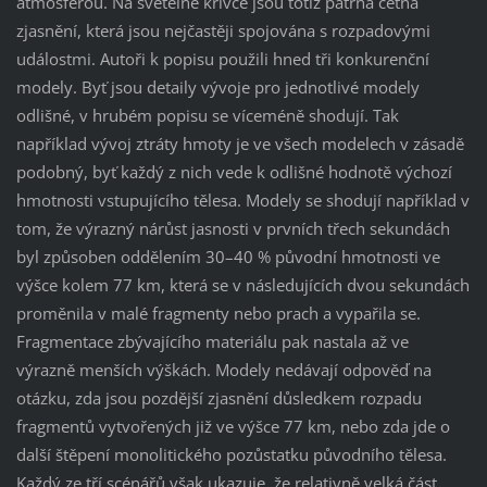
atmosférou. Na světelné křivce jsou totiž patrná četná
zjasnění, která jsou nejčastěji spojována s rozpadovými
událostmi. Autoři k popisu použili hned tři konkurenční
modely. Byť jsou detaily vývoje pro jednotlivé modely
odlišné, v hrubém popisu se víceméně shodují. Tak
například vývoj ztráty hmoty je ve všech modelech v zásadě
podobný, byť každý z nich vede k odlišné hodnotě výchozí
hmotnosti vstupujícího tělesa. Modely se shodují například v
tom, že výrazný nárůst jasnosti v prvních třech sekundách
byl způsoben oddělením 30–40 % původní hmotnosti ve
výšce kolem 77 km, která se v následujících dvou sekundách
proměnila v malé fragmenty nebo prach a vypařila se.
Fragmentace zbývajícího materiálu pak nastala až ve
výrazně menších výškách. Modely nedávají odpověď na
otázku, zda jsou pozdější zjasnění důsledkem rozpadu
fragmentů vytvořených již ve výšce 77 km, nebo zda jde o
další štěpení monolitického pozůstatku původního tělesa.
Každý ze tří scénářů však ukazuje, že relativně velká část