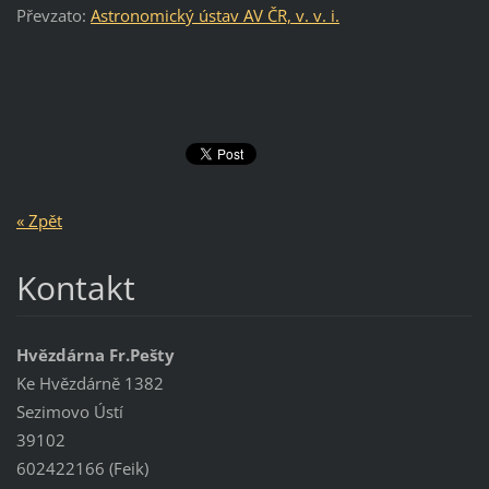
Převzato:
Astronomický ústav AV ČR, v. v. i.
« Zpět
Kontakt
Hvězdárna Fr.Pešty
Ke Hvězdárně 1382
Sezimovo Ústí
39102
602422166 (Feik)