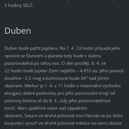
3 hodiny SELČ.
Duben
Duben bude patřit Jupiteru. Na 7. 4. 23 hodin připadá jeho
opozice se Sluncem a planeta tedy bude v dubnu
pozorovatelná po celou noc. O den později, 8. 4. ve
22 hodin bude Jupiter Zemi nejblíže – 4,455 au. Jeho jasnost
dosáhne −2,5 mag a kulminovat bude 34° nad jižním
obzorem. Merkur je 1. 4. v 11 hodin v maximální východní
elongaci, dobré podmínky pro jeho pozorování trvají od
poloviny března až do 8. 4., kdy jeho pozorovatelnost
končí. Mars spatříme večer nad západním
obzorem, Saturn ve druhé polovině noci.Venuše se po dolní
konjunkci vynoří ve druhé polovině měsíce na ranní obloze