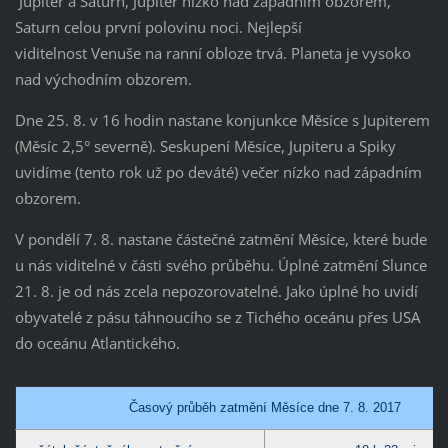
Jupiter a Saturn, Jupiter nízko nad západním obzorem,
Saturn celou první polovinu noci. Nejlepší
viditelnost Venuše na ranní obloze trvá. Planeta je vysoko
nad východním obzorem.
Dne 25. 8. v 16 hodin nastane konjunkce Měsíce s Jupiterem
(Měsíc 2,5° severně). Seskupení Měsíce, Jupiteru a Spiky
uvidíme (tento rok už po deváté) večer nízko nad západním
obzorem.
V pondělí 7. 8. nastane částečné zatmění Měsíce, které bude
u nás viditelné v části svého průběhu. Úplné zatmění Slunce
21. 8. je od nás zcela nepozorovatelné. Jako úplné ho uvidí
obyvatelé z pásu táhnoucího se z Tichého oceánu přes USA
do oceánu Atlantického.
Časový průběh zatmění Měsíce dne 7. 8. 2017