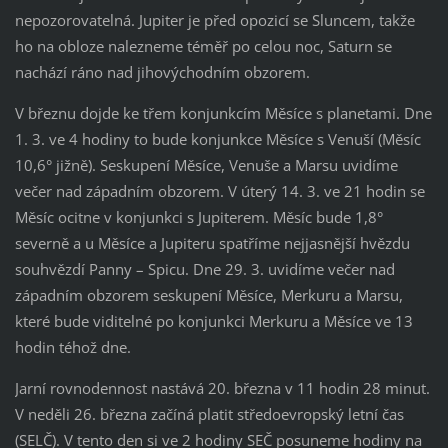
nepozorovatelná. Jupiter je před opozicí se Sluncem, takže
ho na obloze nalezneme téměř po celou noc, Saturn se
nachází ráno nad jihovýchodním obzorem.
V březnu dojde ke třem konjunkcím Měsíce s planetami. Dne
1. 3. ve 4 hodiny to bude konjunkce Měsíce s Venuší (Měsíc
10,6° jižně). Seskupení Měsíce, Venuše a Marsu uvidíme
večer nad západním obzorem. V úterý 14. 3. ve 21 hodin se
Měsíc ocitne v konjunkci s Jupiterem. Měsíc bude 1,8°
severně a u Měsíce a Jupiteru spatříme nejjasnější hvězdu
souhvězdí Panny – Spicu. Dne 29. 3. uvidíme večer nad
západním obzorem seskupení Měsíce, Merkuru a Marsu,
které bude viditelné po konjunkci Merkuru a Měsíce ve 13
hodin téhož dne.
Jarní rovnodennost nastává 20. března v 11 hodin 28 minut.
V neděli 26. března začíná platit středoevropský letní čas
(SELČ). V tento den si ve 2 hodiny SEČ posuneme hodiny na