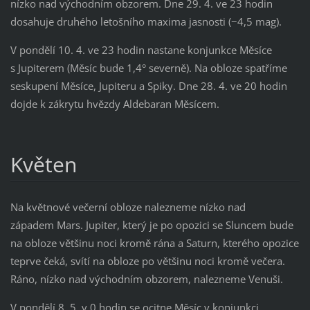
nízko nad východním obzorem. Dne 29. 4. ve 23 hodin
dosahuje druhého letošního maxima jasnosti (−4,5 mag).
V pondělí 10. 4. ve 23 hodin nastane konjunkce Měsíce
s Jupiterem (Měsíc bude 1,4° severně). Na obloze spatříme
seskupení Měsíce, Jupiteru a Spiky. Dne 28. 4. ve 20 hodin
dojde k zákrytu hvězdy Aldebaran Měsícem.
Květen
Na květnové večerní obloze nalezneme nízko nad
západem Mars. Jupiter, který je po opozici se Sluncem bude
na obloze většinu noci kromě rána a Saturn, kterého opozice
teprve čeká, svítí na obloze po většinu noci kromě večera.
Ráno, nízko nad východním obzorem, nalezneme Venuši.
V pondělí 8. 5. v 0 hodin se ocitne Měsíc v konjunkci