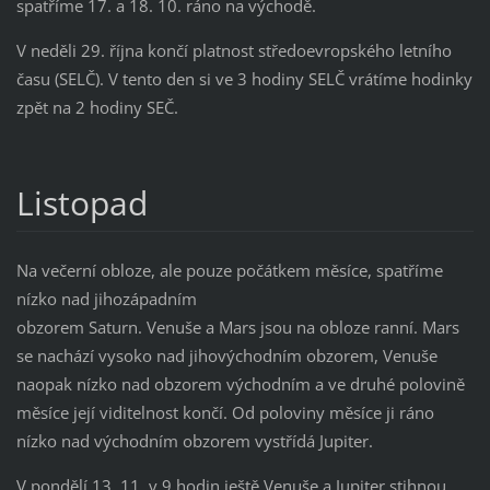
spatříme 17. a 18. 10. ráno na východě.
V neděli 29. října končí platnost středoevropského letního
času (SELČ). V tento den si ve 3 hodiny SELČ vrátíme hodinky
zpět na 2 hodiny SEČ.
Listopad
Na večerní obloze, ale pouze počátkem měsíce, spatříme
nízko nad jihozápadním
obzorem Saturn. Venuše a Mars jsou na obloze ranní. Mars
se nachází vysoko nad jihovýchodním obzorem, Venuše
naopak nízko nad obzorem východním a ve druhé polovině
měsíce její viditelnost končí. Od poloviny měsíce ji ráno
nízko nad východním obzorem vystřídá Jupiter.
V pondělí 13. 11. v 9 hodin ještě Venuše a Jupiter stihnou