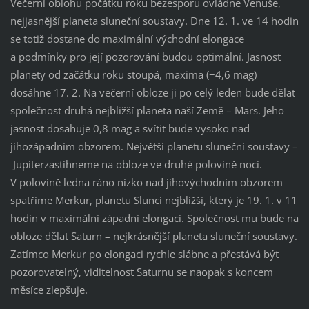
Večerní oblohu počátku roku bezesporu ovládne Venuše,
nejjasnější planeta sluneční soustavy. Dne 12. 1. ve 14 hodin
se totiž dostane do maximální východní elongace
a podmínky pro její pozorování budou optimální. Jasnost
planety od začátku roku stoupá, maxima (−4,6 mag)
dosáhne 17. 2. Na večerní obloze ji po celý leden bude dělat
společnost druhá nejbližší planeta naší Země – Mars. Jeho
jasnost dosahuje 0,8 mag a svítit bude vysoko nad
jihozápadním obzorem. Největší planetu sluneční soustavy –
Jupiterzastihneme na obloze ve druhé polovině noci.
V polovině ledna ráno nízko nad jihovýchodním obzorem
spatříme Merkur, planetu Slunci nejbližší, který je 19. 1. v 11
hodin v maximální západní elongaci. Společnost mu bude na
obloze dělat Saturn – nejkrásnější planeta sluneční soustavy.
Zatímco Merkur po elongaci rychle slábne a přestává být
pozorovatelný, viditelnost Saturnu se naopak s koncem
měsíce zlepšuje.