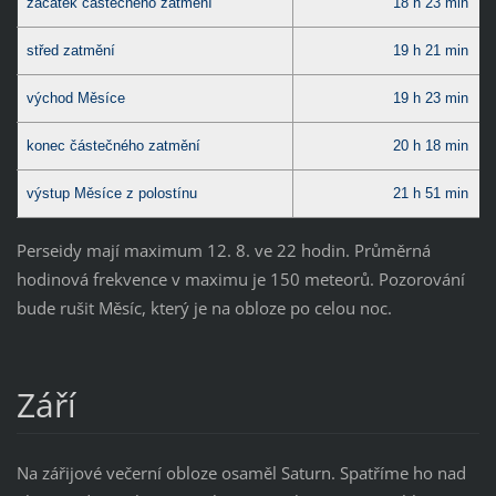
začátek částečného zatmění
18 h 23 min
střed zatmění
19 h 21 min
východ Měsíce
19 h 23 min
konec částečného zatmění
20 h 18 min
výstup Měsíce z polostínu
21 h 51 min
Perseidy mají maximum 12. 8. ve 22 hodin. Průměrná
hodinová frekvence v maximu je 150 meteorů. Pozorování
bude rušit Měsíc, který je na obloze po celou noc.
Září
Na zářijové večerní obloze osaměl Saturn. Spatříme ho nad