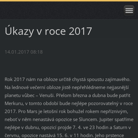
Úkazy v roce 2017
14.01.2017 08:18
Rok 2017 nám na obloze určitě chystá spoustu zajímavého.
Na lednové večerní obloze jistě nepřehlédneme nejjasnější
planetu vůbec – Venuši. Přelom března a dubna bude patřit
Merkuru, v tomto období bude nejlépe pozorovatelný v roce
2017. Pro Mars je letošní rok bohužel rokem nepříznivým,
neboť v něm nenastává opozice se Sluncem. Jupiter spatříme
nejlépe v dubnu, opozicí projde 7. 4. ve 23 hodin a Saturn v
červnu, opozice nastává 15. 6. v 11 hodin. Jeho prstence