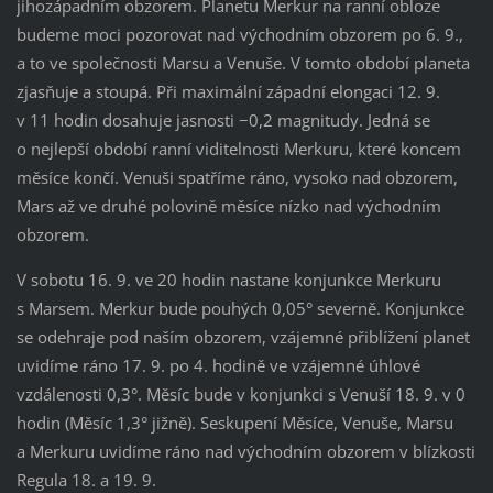
jihozápadním obzorem. Planetu Merkur na ranní obloze
budeme moci pozorovat nad východním obzorem po 6. 9.,
a to ve společnosti Marsu a Venuše. V tomto období planeta
zjasňuje a stoupá. Při maximální západní elongaci 12. 9.
v 11 hodin dosahuje jasnosti −0,2 magnitudy. Jedná se
o nejlepší období ranní viditelnosti Merkuru, které koncem
měsíce končí. Venuši spatříme ráno, vysoko nad obzorem,
Mars až ve druhé polovině měsíce nízko nad východním
obzorem.
V sobotu 16. 9. ve 20 hodin nastane konjunkce Merkuru
s Marsem. Merkur bude pouhých 0,05° severně. Konjunkce
se odehraje pod naším obzorem, vzájemné přiblížení planet
uvidíme ráno 17. 9. po 4. hodině ve vzájemné úhlové
vzdálenosti 0,3°. Měsíc bude v konjunkci s Venuší 18. 9. v 0
hodin (Měsíc 1,3° jižně). Seskupení Měsíce, Venuše, Marsu
a Merkuru uvidíme ráno nad východním obzorem v blízkosti
Regula 18. a 19. 9.