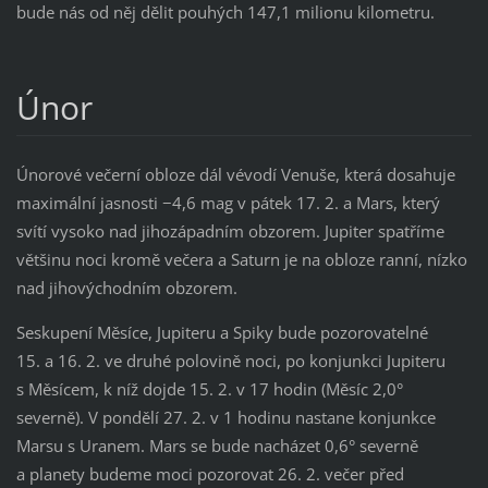
bude nás od něj dělit pouhých 147,1 milionu kilometru.
Únor
Únorové večerní obloze dál vévodí Venuše, která dosahuje
maximální jasnosti −4,6 mag v pátek 17. 2. a Mars, který
svítí vysoko nad jihozápadním obzorem. Jupiter spatříme
většinu noci kromě večera a Saturn je na obloze ranní, nízko
nad jihovýchodním obzorem.
Seskupení Měsíce, Jupiteru a Spiky bude pozorovatelné
15. a 16. 2. ve druhé polovině noci, po konjunkci Jupiteru
s Měsícem, k níž dojde 15. 2. v 17 hodin (Měsíc 2,0°
severně). V pondělí 27. 2. v 1 hodinu nastane konjunkce
Marsu s Uranem. Mars se bude nacházet 0,6° severně
a planety budeme moci pozorovat 26. 2. večer před