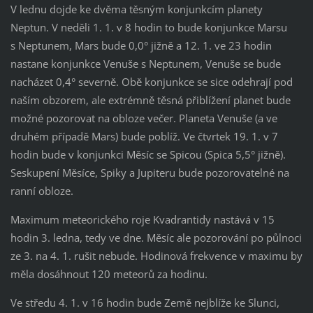
V lednu dojde ke dvěma těsným konjunkcím planety
Neptun. V neděli 1. 1. v 8 hodin to bude konjunkce Marsu
s Neptunem, Mars bude 0,0° jižně a 12. 1. ve 23 hodin
nastane konjunkce Venuše s Neptunem, Venuše se bude
nacházet 0,4° severně. Obě konjunkce se sice odehrají pod
naším obzorem, ale extrémně těsná přiblížení planet bude
možné pozorovat na obloze večer. Planeta Venuše (a ve
druhém případě Mars) bude poblíž. Ve čtvrtek 19. 1. v 7
hodin bude v konjunkci Měsíc se Spicou (Spica 5,5° jižně).
Seskupení Měsíce, Spiky a Jupiteru bude pozorovatelné na
ranní obloze.
Maximum meteorického roje Kvadrantidy nastává v 15
hodin 3. ledna, tedy ve dne. Měsíc ale pozorování po půlnoci
ze 3. na 4. 1. rušit nebude. Hodinová frekvence v maximu by
měla dosáhnout 120 meteorů za hodinu.
Ve středu 4. 1. v 16 hodin bude Země nejblíže ke Slunci,