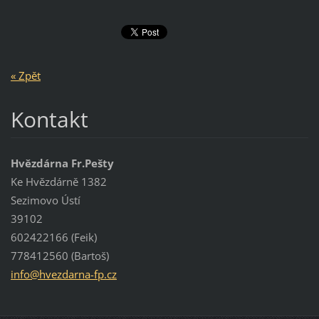
« Zpět
Kontakt
Hvězdárna Fr.Pešty
Ke Hvězdárně 1382
Sezimovo Ústí
39102
602422166 (Feik)
778412560 (Bartoš)
info@hve
zdarna-f
p.cz