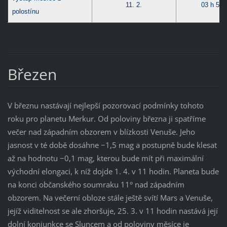
11. 2.
03 h 54 
polostínu
Březen
V březnu nastávají nejlepší pozorovací podmínky tohoto
roku pro planetu Merkur. Od poloviny března ji spatříme
večer nad západním obzorem v blízkosti Venuše. Jeho
jasnost v té době dosáhne −1,5 mag a postupně bude klesat
až na hodnotu −0,1 mag, kterou bude mít při maximální
východní elongaci, k níž dojde 1. 4. v 11 hodin. Planeta bude
na konci občanského soumraku 11° nad západním
obzorem. Na večerní obloze stále ještě svítí Mars a Venuše,
jejíž viditelnost se ale zhoršuje, 25. 3. v 11 hodin nastává její
dolní konjunkce se Sluncem a od poloviny měsíce je