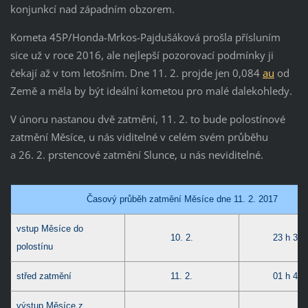
konjunkcí nad západním obzorem.
Kometa 45P/Honda-Mrkos-Pajdušáková prošla přísluním
sice už v roce 2016, ale nejlepší pozorovací podmínky ji
čekají až v tom letošním. Dne 11. 2. projde jen 0,084
au
od
Země a měla by být ideální kometou pro malé dalekohledy.
V únoru nastanou dvě zatmění, 11. 2. to bude polostínové
zatmění Měsíce, u nás viditelné v celém svém průběhu
a 26. 2. prstencové zatmění Slunce, u nás neviditelné.
Časový průběh zatmění Měsíce dne 11. 2. 2017
vstup Měsíce do
10. 2.
23 h 34 
polostínu
střed zatmění
11. 2.
01 h 44 
výstup Měsíce z