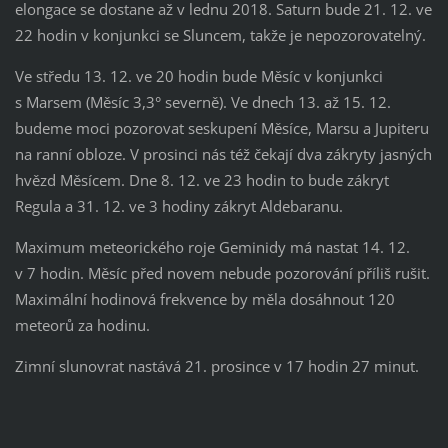
elongace se dostane až v lednu 2018. Saturn bude 21. 12. ve
22 hodin v konjunkci se Sluncem, takže je nepozorovatelný.
Ve středu 13. 12. ve 20 hodin bude Měsíc v konjunkci
s Marsem (Měsíc 3,3° severně). Ve dnech 13. až 15. 12.
budeme moci pozorovat seskupení Měsíce, Marsu a Jupiteru
na ranní obloze. V prosinci nás též čekají dva zákryty jasných
hvězd Měsícem. Dne 8. 12. ve 23 hodin to bude zákryt
Regula a 31. 12. ve 3 hodiny zákryt Aldebaranu.
Maximum meteorického roje Geminidy má nastat 14. 12.
v 7 hodin. Měsíc před novem nebude pozorování příliš rušit.
Maximální hodinová frekvence by měla dosáhnout 120
meteorů za hodinu.
Zimní slunovrat nastává 21. prosince v 17 hodin 27 minut.