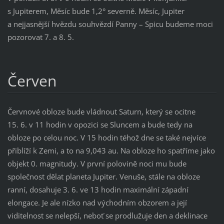
s Jupiterem, Měsíc bude 1,2° severně. Měsíc, Jupiter
a nejjasnější hvězdu souhvězdí Panny – Spicu budeme moci
pozorovat 7. a 8. 5.
Červen
Červnové obloze bude vládnout Saturn, který se ocitne
15. 6. v 11 hodin v opozici se Sluncem a bude tedy na
obloze po celou noc. V 15 hodin téhož dne se také nejvíce
přiblíží k Zemi, a to na 9,043 au. Na obloze ho spatříme jako
objekt 0. magnitudy. V první polovině noci mu bude
společnost dělat planeta Jupiter. Venuše, stále na obloze
ranní, dosahuje 3. 6. ve 13 hodin maximální západní
elongace. Je ale nízko nad východním obzorem a její
viditelnost se nelepší, neboť se prodlužuje den a deklinace