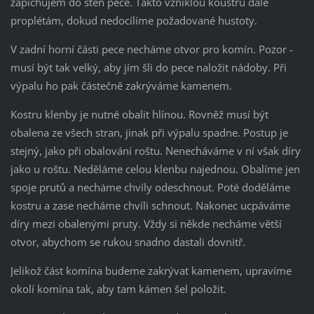
zapichujem do stěn pece. Takto vzniklou koustru dále
proplétám, dokud nedocílíme požadované hustoty.
V zadní horní části pece necháme otvor pro komín. Pozor -
musí být tak velký, aby jím šli do pece naložit nádoby. Při
výpalu ho pak částečně zakrýváme kamenem.
Kostru klenby je nutné obalit hlínou. Rovněž musí být
obalena ze všech stran, jinak při výpalu spadne. Postup je
stejný, jako při obalování roštu. Nenecháváme v ní však díry
jako u roštu. Neděláme celou klenbu najednou. Obalíme jen
spoje prutů a necháme chvíly odeschnout. Poté doděláme
kostru a zase necháme chvíli schnout. Nakonec ucpáváme
díry mezi obalenými pruty. Vždy si někde necháme větší
otvor, abychom se rukou snadno dastali dovnitř.
Jelikož část komína budeme zakrývat kamenem, upravíme
okolí komína tak, aby tam kámen šel položit.