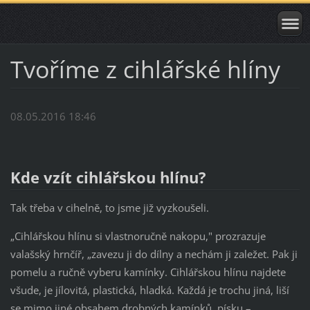
Tvoříme z cihlářské hlíny
08.05.2016 18:46
Kde vzít cihlářskou hlínu?
Tak třeba v cihelně, to jsme již vyzkoušeli.
„Cihlářskou hlínu si vlastnoručně nakopu," prozrazuje
valašský hrnčíř, „zavezu ji do dílny a nechám ji zaležet. Pak ji
pomelu a ručně vyberu kamínky. Cihlářskou hlínu najdete
všude, je jílovitá, plastická, hladká. Každá je trochu jiná, liší
se mimo jiné obsahem drobných kamínků, písku –