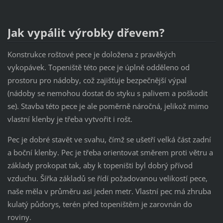
Jak vypálit výrobky dřevem?
Konstrukce roštové pece je doložena z pravěkých
vykopávek. Topeniště této pece je úplně odděleno od
prostoru pro nádoby, což zajišťuje bezpečnější výpal
(nádoby se nemohou dostat do styku s palivem a poškodit
se). Stavba této pece je ale poměrně náročná, jelikož mimo
vlastní klenby je třeba vytvořit i rošt.
Pec je dobré stavět ve svahu, čímž se ušetří velká část zadní
a boční klenby. Pec je třeba orientovat směrem proti větru a
základy prokopat tak, aby k topeništi byl dobrý přívod
vzduchu. Šířka základů se řídí požadovanou velikostí pece,
naše měla v průměru asi jeden metr. Vlastní pec má zhruba
kulatý půdorys, terén před topeništěm je zarovnán do
roviny.