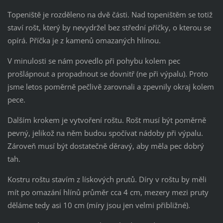
Topeniště je rozděleno na dvě části. Nad topeništěm se totiž
staví rošt, který by nevydržel bez střední příčky, o kterou se
opírá. Příčka je z kamenů omazaných hlínou.
V minulosti se nám povedlo při pohybu kolem pec
prošlápnout a propadnout se dovnitř (ne při výpalu). Proto
jsme letos poměrně pečlivě zarovnali a zpevnily okraj kolem
pece.
Dalším krokem je vytvoření roštu. Rošt musí být poměrně
pevný, jelikož na něm budou spočívat nádoby při výpalu.
Zároveň musí být dostatečně děravý, aby měla pec dobrý
tah.
Kostru roštu stavím z lískových prutů. Díry v roštu by měli
mít po omazání hlínů průměr cca 4 cm, mezery mezi pruty
děláme tedy asi 10 cm (míry jsou jen velmi přibližné).