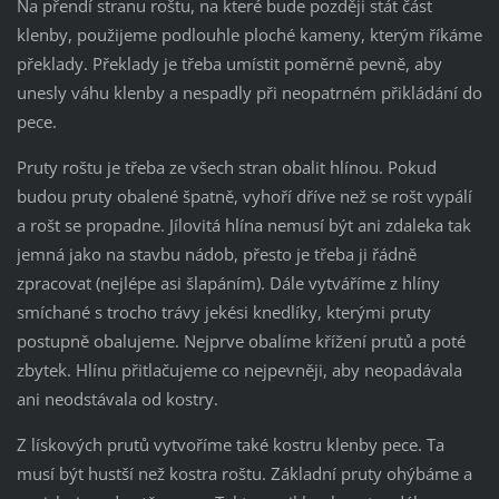
Na přendí stranu roštu, na které bude později stát část
klenby, použijeme podlouhle ploché kameny, kterým říkáme
překlady. Překlady je třeba umístit poměrně pevně, aby
unesly váhu klenby a nespadly při neopatrném přikládání do
pece.
Pruty roštu je třeba ze všech stran obalit hlínou. Pokud
budou pruty obalené špatně, vyhoří dříve než se rošt vypálí
a rošt se propadne. Jílovitá hlína nemusí být ani zdaleka tak
jemná jako na stavbu nádob, přesto je třeba ji řádně
zpracovat (nejlépe asi šlapáním). Dále vytváříme z hlíny
smíchané s trocho trávy jekési knedlíky, kterými pruty
postupně obalujeme. Nejprve obalíme křížení prutů a poté
zbytek. Hlínu přitlačujeme co nejpevněji, aby neopadávala
ani neodstávala od kostry.
Z lískových prutů vytvoříme také kostru klenby pece. Ta
musí být hustší než kostra roštu. Základní pruty ohýbáme a