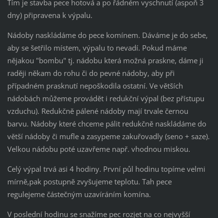
Tím je stavba pece hotová a po řádném vyschnutí (aspoň 3
dny) připravena k výpalu.
Nádoby naskládáme do pece komínem. Dáváme je do sebe,
aby se šetřilo místem, výpalu to nevadí. Pokud máme
nějakou "bombu" tj. nádobu která možná praskne, dáme ji
raději někam do rohu či do pevné nádoby, aby při
případném prasknutí nepoškodila ostatní. Ve větších
nádobách můžeme provádět i redukční výpal (bez přístupu
vzduchu). Redukčně pálené nádoby mají trvale černou
barvu. Nádoby které chceme pálit redukčně naskládáme do
větší nádoby či mufle a zasypeme zakuřovadly (seno + saze).
Velkou nádobu poté uzavřeme např. vhodnou miskou.
Celý výpal trvá asi 4 hodiny. První půl hodinu topíme velmi
mírně,pak postupně zvyšujeme teplotu. Tah pece
regulejeme částečným uzavíráním komína.
V poslední hodinu se snažíme pec rozjet na co nejvyšší