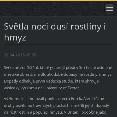
Světla noci dusí rostliny i
hmyz
26.04.2015 09:35
Světelné znečištění, které generují především hustě osídlené
městské oblasti, má dlouhodobé dopady na rostliny a hmyz.
Dopady odhaluje první vědecká studie, která shrnuje
výsledky výzkumu na University of Exeter.
Výzkumníci simulovali podle serveru EurekaAlert! různé
druhy osvitu na travnatých plochách a měřili jejich dopady
na růst rostlin a populaci hmyzu. V Británii podobně jako