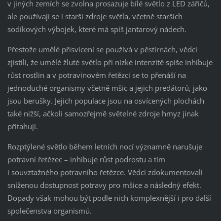
v jiných zemích se zvolna prosazuje bílé světlo z LED zářičů,
ale používají se i starší zdroje světla, včetně starších
sodíkových výbojek, které má spíš jantarový nádech.
Přestože umělé přisvícení se používá v pěstírnách, vědci
zjistili, že umělé žluté světlo při nízké intenzitě spíše inhibuje
růst rostlin a v potravinovém řetězci se to přenáší na
jednoduché organismy včetně mšic a jejich predátorů, jako
jsou berušky. Jejich populace jsou na osvícených plochách
také nižší, ačkoli samozřejmě světelné zdroje hmyz jinak
přitahují.
Rozptýlené světlo během letních nocí významně narušuje
potravní řetězec – inhibuje růst podrostu a tím
i souvztažného potravního řetězce. Vědci zdokumentovali
sníženou dostupnost potravy pro mšice a následný efekt.
Dopady však mohou být podle nich komplexnější i pro další
společenstva organismů.