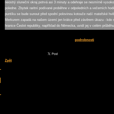
neostrý sluneční okraj potrvá asi 3 minuty a odehraje se nesmírně vysok
poledne. Zbytek raritní podívané proběhne v odpoledních a večerních hod
puntíku se bude sunout před spodní polovinou kotouče naší mateřské hv
Merkurem zapadá na našem území jen krátce před závěrem úkazu - kdo 
hranice České republiky, například do Německa, uvidí jej v celém průběhu
podrobnosti
Zpět