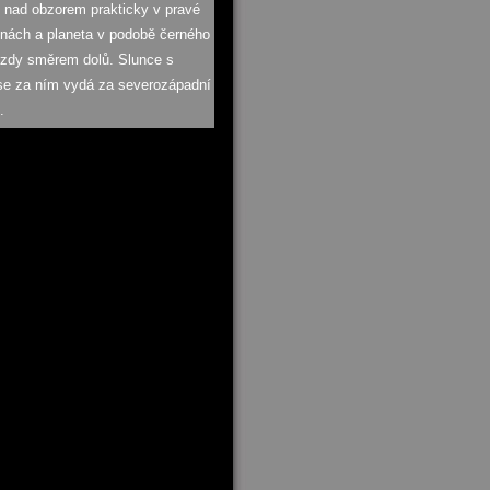
o nad obzorem prakticky v pravé
inách a planeta v podobě černého
ězdy směrem dolů. Slunce s
se za ním vydá za severozápadní
.