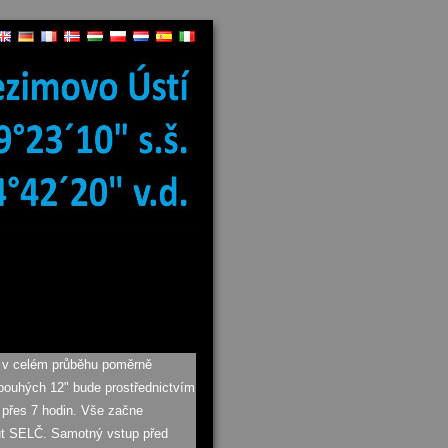
 v celém průběhu poměrně
ouhých 12" bude prostřednictvím
 přes 7 hodin. Vše začne
nut SELČ. Samotný vstup před