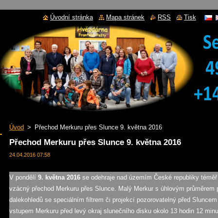
Úvodní stránka
Mapa stránek
RSS
Tisk
Úvod
>
Přechod Merkuru přes Slunce 9. května 2016
Přechod Merkuru přes Slunce 9. května 2016
24.04.2016 07:58
V pondělí
9. května 2016
se odehraje nad územím České republiky téměř
vzácný přechod Merkuru přes Slunce. Malý Merkur s úhlovým průměrem p
dalekohledů se speciálním filtrem či projekcí pozorovatelný před Sluncem
vstupem Merkuru před levý okraj slunečního disku okolo 13 hodin 12 mi