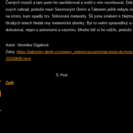
Černých mostů a tam jsem ho navštěvoval a mohl s ním rozmlouvat. Doko
svých zahrad, protože mezi Sezimovým Ústím a Táborem ještě nebyla no
na místo, kam spadly tzv. Strkovské meteority. Šli jsme směrem k Hejtma
třicátých letech hledal ony meteorické úlomky. Byl to velmi spravedlivý a
diskutoval, nejen o astronomii a vesmíru. Mnoho lidí si ho vážilo, protože 
Autor: Veronika Gigalová
Zdroj:
https://taborsky.denik.cz/zpravy_region/zavzpominat-prislo-do-hvezd
20150606.html
Zpět