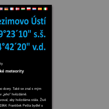
ty
ké meteority
ho dcery. Také se znal s mým
v „jeho" hvězdárně.
avoval, aby hvězdárna stála. Živě
 1964. František Pešta bydlel u