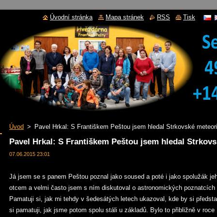
Úvodní stránka
Mapa stránek
RSS
Tisk
Úvod
>
Pavel Hrkal: S Františkem Peštou jsem hledal Strkovské meteori
Pavel Hrkal: S Františkem Peštou jsem hledal Strkovs
07.06.2015 23:01
Já jsem se s panem Peštou poznal jako soused a poté i jako spolužák je
otcem a velmi často jsem s ním diskutoval o astronomických poznatcích 
Pamatuji si, jak mi tehdy v šedesátých letech ukazoval, kde by si předst
si pamatuji, jak jsme potom spolu stáli u základů. Bylo to přibližně v roce