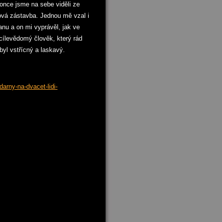
nce jsme na sebe viděli ze
vá zástavba. Jednou mě vzal i
nu a on mi vyprávěl, jak ve
 cílevědomý člověk, který rád
byl vstřícný a laskavý.
arny-na-dvacet-lidi-