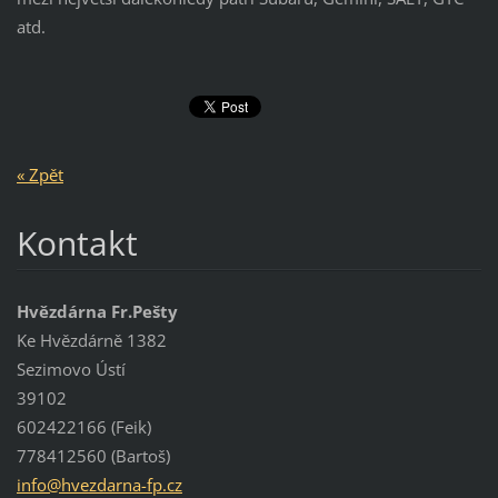
atd.
« Zpět
Kontakt
Hvězdárna Fr.Pešty
Ke Hvězdárně 1382
Sezimovo Ústí
39102
602422166 (Feik)
778412560 (Bartoš)
info@hve
zdarna-f
p.cz