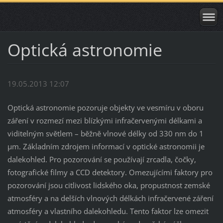
Optická astronomie
19.05.2013 12:07
Optická astronomie pozoruje objekty ve vesmíru v oboru
záření v rozmezí mezi blízkými infračervenými délkami a
viditelným světlem – běžně vlnové délky od 330 nm do 1
µm. Základním zdrojem informací v optické astronomii je
dalekohled. Pro pozorování se používají zrcadla, čočky,
fotografické filmy a CCD detektory. Omezujícími faktory pro
pozorování jsou citlivost lidského oka, propustnost zemské
atmosféry a na delších vlnových délkách infračervené záření
atmosféry a vlastního dalekohledu. Tento faktor lze omezit