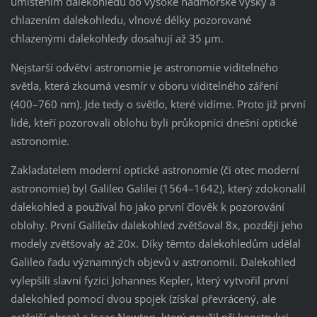
umístěním dalekohledu do vysoké nadmořské výšky a
chlazením dalekohledu, vlnové délky pozorované
chlazenými dalekohledy dosahují až 35 µm.
Nejstarší odvětví astronomie je astronomie viditelného
světla, která zkoumá vesmír v oboru viditelného záření
(400–760 nm). Jde tedy o světlo, které vidíme. Proto již první
lidé, kteří pozorovali oblohu byli průkopníci dnešní optické
astronomie.
Zakladatelem moderní optické astronomie (či otec moderní
astronomie) byl Galileo Galilei (1564–1642), který zdokonalil
dalekohled a používal ho jako první člověk k pozorování
oblohy. První Galileův dalekohled zvětšoval 8x, později jeho
modely zvětšovaly až 20x. Díky těmto dalekohledům udělal
Galileo řadu významných objevů v astronomii. Dalekohled
vylepšili slavní fyzici Johannes Kepler, který vytvořil první
dalekohled pomocí dvou spojek (získal převrácený, ale