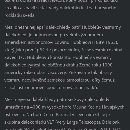
ostřejší obraz) a Isaac Newton, který použil při konstrukci
zrcadlo a zbavil se tak vady dalekohledu, tzv. barevného
rozkladu světla.
Mezi dnešní nejlepší dalekohledy patří Hubbleův vesmírný
dalekohled. Je pojmenován po velmi významném
americkém astronomovi Edwinu Hubbleovi (1889-1953),
který jako první přišel z pozorováním, že se vesmír rozpíná.
Zavedl tzv. Hubbleovu konstantu. Hubbleův vesmírný
dalekohled vynesl na oběžnou dráhu Země roku 1990
americký raketoplán Discovery. Získáváme tak obrazy
vesmíru neovlivněné zemskou atmosférou, díky čemuž
získali astronomové spoustu nových poznatků.
Mezi největší dalekohledy patří Keckovy dalekohledy
umístěné na 4000 m vysoké hoře Mauna Kea na Havajských
ostrovech. Na hoře Cerro Paranal v severním Chile je
skupina dalekohledů VLT (Very Large Telescope). Dále pak
mezi největší dalekohledy patří Subaru, Gemini, SALT, GTC