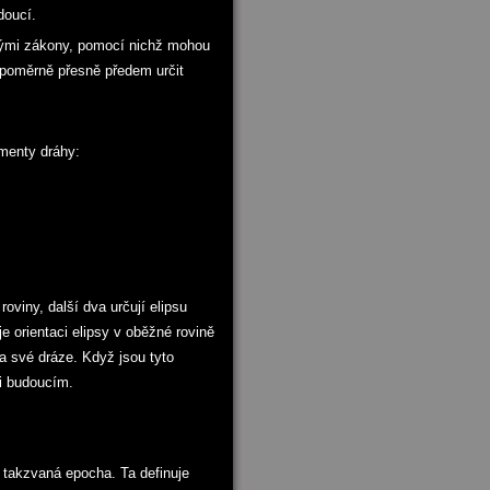
doucí.
ovými zákony, pomocí nichž mohou
 poměrně přesně předem určit
ementy dráhy:
oviny, další dva určují elipsu
je orientaci elipsy v oběžné rovině
na své dráze. Když jsou tyto
 i budoucím.
 takzvaná epocha. Ta definuje