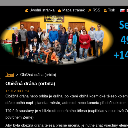
Úvodní stránka
Mapa stránek
RSS
Tisk
Úvod
>
Oběžná dráha (orbita)
Oběžná dráha (orbita)
17.05.2014 11:54
Oběžná dráha nebo orbita je dráha, po které obíhá kosmické těleso kolem
dráze obíhá např. planeta, měsíc, asteroid, nebo kometa při oběhu kolem 
Těžiště soustavy je v blízkosti centrálního tělesa (například v soustavě
povrchem Země).
Aby byla oběžná dráha tělesa přesně určena, je nutné znát všechny eleme