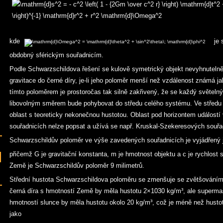
kde
je s
obdobný sférickým souřadnicím.
Podle Schwarzschildova řešení se kulově symetrický objekt nevyhnutelně 
gravitace do černé díry, je-li jeho poloměr menší než vzdálenost známá 
tímto poloměrem je prostoročas tak silně zakřivený, že se každý světelný
libovolným směrem bude pohybovat do středu celého systému. Ve středu se
oblast s teoreticky nekonečnou hustotou. Oblast pod horizontem událostí
souřadnicích nelze popsat a užívá se např. Kruskal-Szekeresových souřa
Schwarzschildův poloměr ve výše zavedených souřadnicích je vyjádřený
přičemž G je gravitační konstanta, m je hmotnost objektu a c je rychlost 
Země je Schwarzschildův poloměr 9 milimetrů.
Střední hustota Schwarzschildova poloměru se zmenšuje se zvětšováním 
černá díra s hmotností Země by měla hustotu 2×1030 kg/m³, ale supermas
hmotností slunce by měla hustotu okolo 20 kg/m³, což je méně než hustot
jako