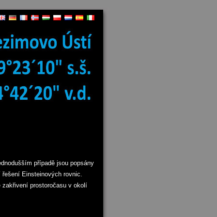
jjednodušším případě jsou popsány
 řešení Einsteinových rovnic.
zakřivení prostoročasu v okolí