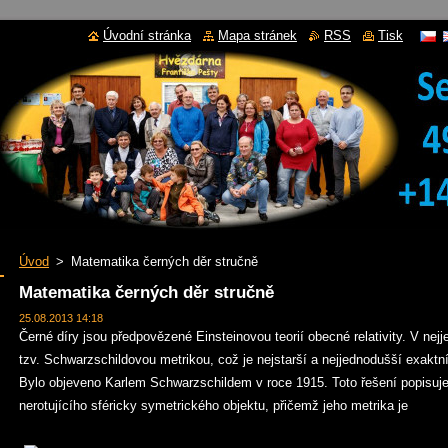
Úvodní stránka
Mapa stránek
RSS
Tisk
Úvod
>
Matematika černých děr stručně
Matematika černých děr stručně
25.08.2013 14:18
Černé díry jsou předpovězené Einsteinovou teorií obecné relativity. V ne
tzv. Schwarzschildovou metrikou, což je nejstarší a nejjednodušší exaktní
Bylo objeveno Karlem Schwarzschildem v roce 1915. Toto řešení popisuje 
nerotujícího sféricky symetrického objektu, přičemž jeho metrika je