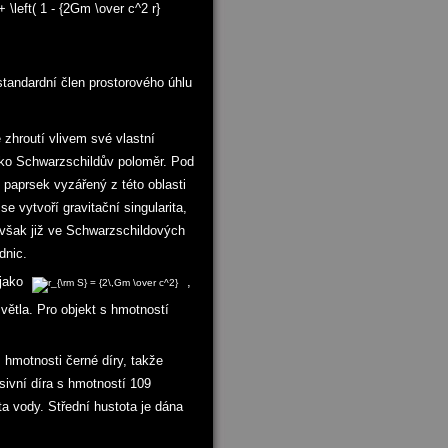
tandardní člen prostorového úhlu
zhroutí vlivem své vlastní
jako Schwarzschildův poloměr. Pod
 paprsek vyzářený z této oblasti
 vytvoří gravitační singularita,
 však již ve Schwarzschildových
dnic.
 jako
,
světla. Pro objekt s hmotností
hmotnosti černé díry, takže
ivní díra s hmotností 109
a vody. Střední hustota je dána