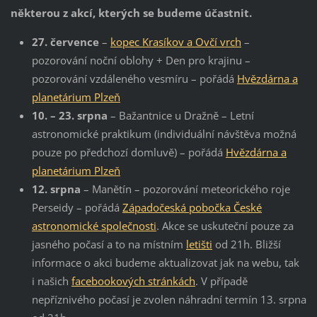
některou z akcí, kterých se budeme účastnit.
27. července
–
kopec Krasíkov a Ovčí vrch
–
pozorování noční oblohy + Den pro krajinu –
pozorování vzdáleného vesmíru – pořádá
Hvězdárna a
planetárium Plzeň
10. – 23. srpna
– Bažantnice u Dražně – Letní
astronomické praktikum (individuální návštěva možná
pouze po předchozí domluvě) – pořádá
Hvězdárna a
planetárium Plzeň
12. srpna
– Manětín – pozorování meteorického roje
Perseidy – pořádá
Západočeská pobočka České
astronomické společnosti
. Akce se uskuteční pouze za
jasného počasí a to na místním
letišti
od 21h. Bližší
informace o akci budeme aktualizovat jak na webu, tak
i našich
facebookových stránkách
. V případě
nepříznivého počasí je zvolen náhradní termín 13. srpna