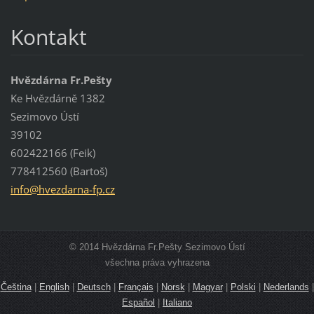
Kontakt
Hvězdárna Fr.Pešty
Ke Hvězdárně 1382
Sezimovo Ústí
39102
602422166 (Feik)
778412560 (Bartoš)
info@hve
zdarna-f
p.cz
© 2014 Hvězdárna Fr.Pešty Sezimovo Ústí
všechna práva vyhrazena
Čeština
|
English
|
Deutsch
|
Français
|
Norsk
|
Magyar
|
Polski
|
Nederlands
|
Español
|
Italiano