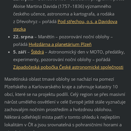
Aloise Martina Davida (1757–1836) významného
českého učence, astronoma a kartografa, a rodáka
z Dřevohryz – pořádá
Pod střechou, o.s. a Davidova
stezka
22. srpna
– Manětín – pozorování noční oblohy –
pořádá
Hvězdárna a planetárium Plzeň
5. září
–
Štědrá
– Astronomický den v MOTO, předášky,
experimenty, pozorování noční oblohy – pořádá
Západočeská pobočka České astronomické společnosti
Manětínská oblast tmavé oblohy se nachází na pomezí
Plzeňského a Karlovarského kraje a zahrnuje katastry 10
obcí, které se na projektu podílí. Celý region se přes masivní
nárůst umělého osvětlení v celé Evropě ještě stále vyznačuje
zachovalým nočním prostředím a hvězdnou oblohou.
Některá odlehlejší místa patří v tomto ohledu k nejlepším
lokalitám v ČR a jsou srovnatelná s pohraničními horami a