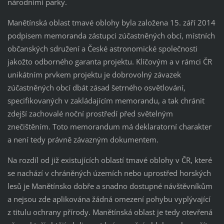
národními parky.
Manětínská oblast tmavé oblohy byla založena 15. září 2014
podpisem memoranda zástupci zúčastněných obcí, místních
občanských sdružení a České astronomické společnosti
jakožto odborného garanta projektu. Klíčovým a v rámci ČR
unikátním prvkem projektu je dobrovolný závazek
zúčastněných obcí dbát zásad šetrného osvětlování,
specifikovaných v zakládajícím memorandu, a tak chránit
zdejší zachovalé noční prostředí před světelným
znečištěním. Toto memorandum má deklaratorní charakter
a není tedy právně závazným dokumentem.
Na rozdíl od již existujících oblastí tmavé oblohy v ČR, které
se nachází v chráněných územích nebo uprostřed horských
lesů je Manětínsko dobře a snadno dostupné návštěvníkům
a nejsou zde aplikována žádná omezení pohybu vyplývající
z titulu ochrany přírody. Manětínská oblast je tedy otevřená