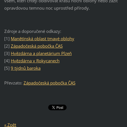
všem, kteří chtějí obdivovat krásu noční oblohy nebo zažít
opravdovou temnou noc uprostřed přírody.
Zdroje a doporučené odkazy:
[1]
Manětínská oblast tmavé oblohy
[2]
Západočeská pobočka ČAS
[3]
Hvězdárna a planetárium Plzeň
[4]
Hvězdárna v Rokycanech
[5]
9 týdnů baroka
Převzato:
Západočeská pobočka ČAS
« Zpět