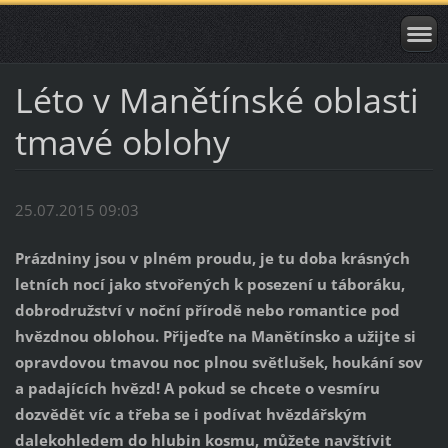
Léto v Manětínské oblasti
tmavé oblohy
25.07.2015 09:03
Prázdniny jsou v plném proudu, je tu doba krásných
letních nocí jako stvořených k posezení u táboráku,
dobrodružství v noční přírodě nebo romantice pod
hvězdnou oblohou. Přijeďte na Manětínsko a užijte si
opravdovou tmavou noc plnou světlušek, houkání sov
a padajících hvězd! A pokud se chcete o vesmíru
dozvědět víc a třeba se i podívat hvězdářským
dalekohledem do hlubin kosmu, můžete navštívit