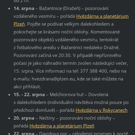
od 21h.
14. srpna
– Bažantnice (Dražeň) – pozorování
vzdáleného vesmíru – pořádá
Hvězdárna a planetárium
Plzeň
. Pojďte se podívat velkým dalekohledem a
pokochejte se krásami noční oblohy. Komentované
pozorování objektů vzdáleného vesmíru, tentokrát
z fotbalového areálu v Bažantnici nedaleko Dražně.
Pozorování začíná ve 20:30. V případě nepříznivého
počasí je jako náhradní termín zvolen následující večer,
15. srpna. Více informací na tel: 377 388 400, nebo na
e-mailu: hvezdrana@plzen.eu, kde se také můžete na
akci přihlásit.
15. - 22. srpna
– Melchiorova huť – Dovolená
s dalekohledem (individuální návštěva možná pouze po
předchozí domluvě) – pořádá
Hvězdárna v Rokycanech
20. srpna
– Nečtiny – pozorování noční oblohy –
pořádá
Hvězdárna a planetárium Plzeň
22. srpna
– Davidova noc – celodenní program k poctě