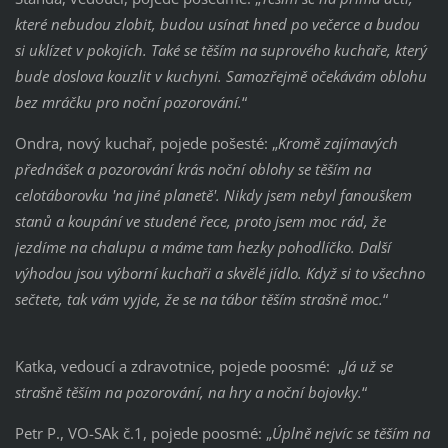
které nebudou zlobit, budou usínat hned po večerce a budou
si uklízet v pokojích. Také se těším na suprového kuchaře, který
bude doslova kouzlit v kuchyni. Samozřejmě očekávám oblohu
bez mráčku pro noční pozorování.
“
Ondra, nový kuchař, pojede pošesté: „
Kromě zajímavých
přednášek a pozorování krás noční oblohy se těším na
celotáborovku 'na jiné planetě'. Nikdy jsem nebyl fanouškem
stanů a koupání ve studené řece, proto jsem moc rád, že
jezdíme na chalupu a máme tam hezky pohodlíčko. Další
výhodou jsou výborní kuchaři a skvělé jídlo. Když si to všechno
sečtete, tak vám vyjde, že se na tábor těším strašně moc.
“
Katka, vedoucí a zdravotnice, pojede poosmé: „
Já už se
strašně těším na pozorování, na hry a noční bojovky.
“
Petr P., VO-SAk č.1, pojede poosmé: „
Úplně nejvíc se těším na