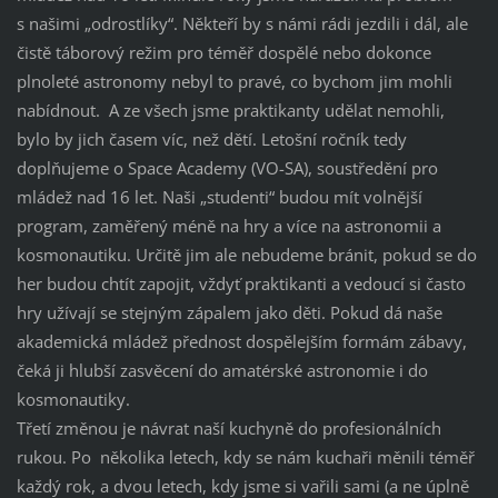
s našimi „odrostlíky“. Někteří by s námi rádi jezdili i dál, ale
čistě táborový režim pro téměř dospělé nebo dokonce
plnoleté astronomy nebyl to pravé, co bychom jim mohli
nabídnout. A ze všech jsme praktikanty udělat nemohli,
bylo by jich časem víc, než dětí. Letošní ročník tedy
doplňujeme o Space Academy (VO-SA), soustředění pro
mládež nad 16 let. Naši „studenti“ budou mít volnější
program, zaměřený méně na hry a více na astronomii a
kosmonautiku. Určitě jim ale nebudeme bránit, pokud se do
her budou chtít zapojit, vždyť praktikanti a vedoucí si často
hry užívají se stejným zápalem jako děti. Pokud dá naše
akademická mládež přednost dospělejším formám zábavy,
čeká ji hlubší zasvěcení do amatérské astronomie i do
kosmonautiky.
Třetí změnou je návrat naší kuchyně do profesionálních
rukou. Po několika letech, kdy se nám kuchaři měnili téměř
každý rok, a dvou letech, kdy jsme si vařili sami (a ne úplně