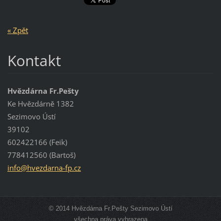
« Zpět
Kontakt
Hvězdárna Fr.Pešty
Ke Hvězdárně 1382
Sezimovo Ústí
39102
602422166 (Feik)
778412560 (Bartoš)
info@hve
zdarna-f
p.cz
© 2014 Hvězdárna Fr.Pešty Sezimovo Ústí
všechna práva vyhrazena