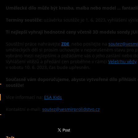
Umělecké dílo může být kresba, malba nebo model ... fantazi
Termíny soutěže:
uzávěrka soutěže je 1. 6. 2023, vyhlášení výsl
Ti nejlepší vyhrají hodnotné ceny včetně 3D modelu sondy JUI
Soutěžní práce nahrávejte
ZDE
, nebo posílejte na
soutez@vesmir
uměleckých děl si prosím uchovejte v neporušeném stavu pro př
vybráno mezi nejlepšími a požádáme vás o jeho zaslání nebo do
Vyhlášení vítězů a předání cen proběhne v rámci
Veletrhu vědy
v sobotu 10. 6. 2023, čas bude upřesněn.
Současně vám doporučujeme, abyste vytvořené dílo přihlásit d
soutěže!
Více informací na:
ESA Kids
Kontaktní e-mail:
soutez@vesmirprolidstvo.cz