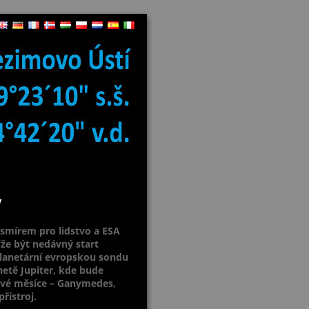
y
esmírem pro lidstvo a ESA
že být nedávný start
planetární evropskou sondu
netě Jupiter, kde bude
dové měsíce – Ganymedes,
řístroj.