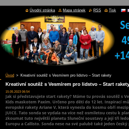
Úvodní stránka
Mapa stránek
RSS
Tisk
Úvod
>
Kreativní soutěž s Vesmírem pro lidstvo – Start rakety
Kreativní soutěž s Vesmírem pro lidstvo – Start raket
15.05.2023 06:54
Jak si představujete start rakety? Máme tu provás soutěž s V
Kids maskotem Paxim. Určeno pro děti do 12 let. Inspirací mů
evropské rakety Ariane V, která vynesla do kosmu obří mezi
JUICE. Tato sonda se vydala na více než osmiletou cestu k pla
zkoumat tuto největší planetu Sluneční soustavy a její tři le
Europu a Callisto. Sonda nese na své palubě také jeden český p