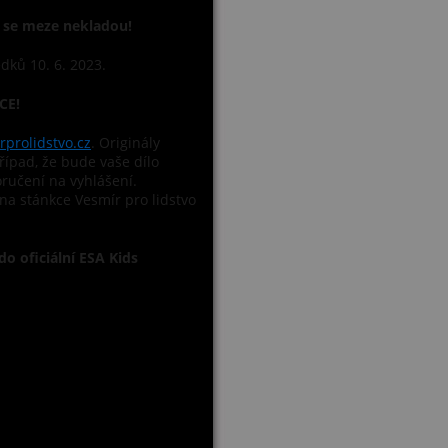
i se meze nekladou!
edků 10. 6. 2023.
CE!
prolidstvo.cz
. Originály
ípad, že bude vaše dílo
ručení na vyhlášení.
na stánkce Vesmír pro lidstvo
o oficiální ESA Kids