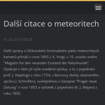
Další citace o meteoritech
01.02.2015 08:25
Další zprávy o Strkovském hromadném pádu meteorických
kamenů přináší v roce 1805 J. K. Voigt, v 10. svazku svého
"Magazin für den neuesten Zustand der Naturkunde".
Opakuje v něm již výše uvedené zprávy, a to z pojednání
prof. J. Steplinga z roku 1754, z Bornovy sbírky zkamenělin,
zprávu J. Schindlera, uveřejněnou v časopise "Prager neue
Zeitung" v roce 1803 a výňatek z pojednání dr. J. Mayera z
roku 1805.