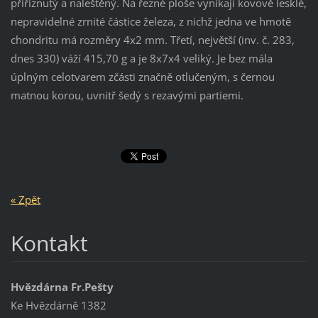
přiříznutý a naleštěný. Na řezné ploše vynikají kovově lesklé,
nepravidelné zrnité částice železa, z nichž jedna ve hmotě
chondritu má rozměry 4x2 mm. Třetí, největší (inv. č. 283,
dnes 330) váží 415,70 g a je 8x7x4 veliký. Je bez mála
úplným celotvarem zčásti značně otlučeným, s černou
matnou korou, uvnitř šedý s rezavými partiemi.
« Zpět
Kontakt
Hvězdárna Fr.Pešty
Ke Hvězdárně 1382