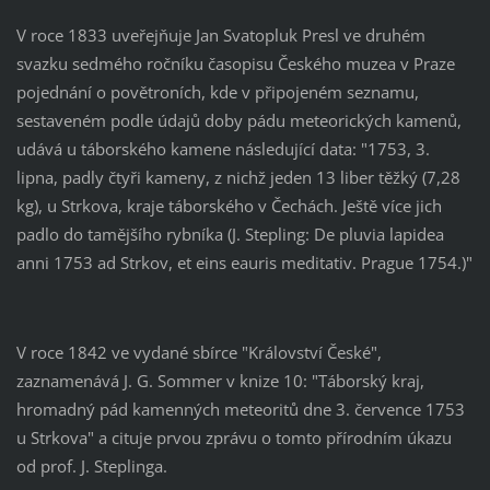
V roce 1833 uveřejňuje Jan Svatopluk Presl ve druhém
svazku sedmého ročníku časopisu Českého muzea v Praze
pojednání o povětroních, kde v připojeném seznamu,
sestaveném podle údajů doby pádu meteorických kamenů,
udává u táborského kamene následující data: "1753, 3.
lipna, padly čtyři kameny, z nichž jeden 13 liber těžký (7,28
kg), u Strkova, kraje táborského v Čechách. Ještě více jich
padlo do tamějšího rybníka (J. Stepling: De pluvia lapidea
anni 1753 ad Strkov, et eins eauris meditativ. Prague 1754.)"
V roce 1842 ve vydané sbírce "Království České",
zaznamenává J. G. Sommer v knize 10: "Táborský kraj,
hromadný pád kamenných meteoritů dne 3. července 1753
u Strkova" a cituje prvou zprávu o tomto přírodním úkazu
od prof. J. Steplinga.