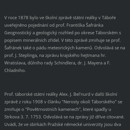
V roce 1878 bylo ve školní zprávě státní reálky v Táboře
uveřejněno pojednání od prof. Františka Šafránka
Geognostický a geologický rozhled po okrese Táborském s
popisem minerálních zřídel. V této zprávě zmiňuje se prof.
Šafránek také o pádu meteorických kamenů. Odvolává se na
prof. J. Steplinga, na zprávu krajského hejtmana hr.
Wratislava, důlního rady Schindlera, dr. J. Mayera a F.
Chladniho.
Prof. táborské státní reálky Alex. J. Bel'nurd v další školní
zprávě z roku 1908 v článku "Nerosty okolí Táborského" se
zmiňuje o "Povětrnostních kamenech", které spadly u
Strkova 3. 7. 1753. Odvolává se na zprávy již dříve citované.
Uvádí, že ve sbírkách Pražské německé univerzity jsou dva