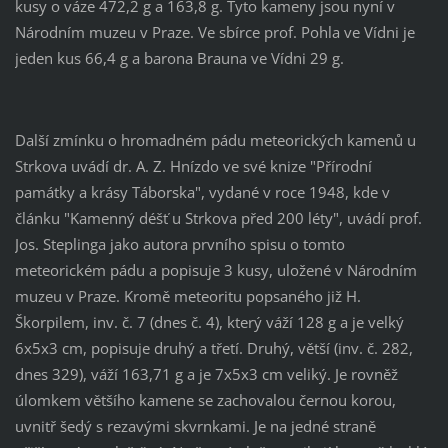
kusy o váze 472,2 g a 163,8 g. Tyto kameny jsou nyní v
Národním muzeu v Praze. Ve sbírce prof. Pohla ve Vídni je
jeden kus 66,4 g a barona Brauna ve Vídni 29 g.
Další zmínku o hromadném pádu meteorických kamenů u
Strkova uvádí dr. A. Z. Hnízdo ve své knize "Přírodní
památky a krásy Táborska", vydané v roce 1948, kde v
článku "Kamenný déšť u Strkova před 200 léty", uvádí prof.
Jos. Steplinga jako autora prvního spisu o tomto
meteorickém pádu a popisuje 3 kusy, uložené v Národním
muzeu v Praze. Kromě meteoritu popsaného již H.
Škorpilem, inv. č. 7 (dnes č. 4), který váží 128 g a je velký
6x5x3 cm, popisuje druhý a třetí. Druhý, větší (inv. č. 282,
dnes 329), váží 163,71 g a je 7x5x3 cm veliký. Je rovněž
úlomkem většího kamene se zachovalou černou korou,
uvnitř šedý s rezavými skvrnkami. Je na jedné straně