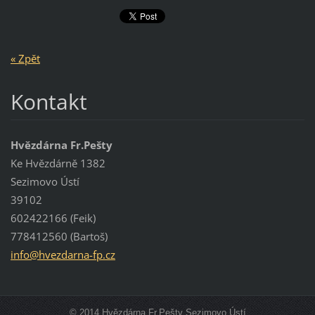
« Zpět
Kontakt
Hvězdárna Fr.Pešty
Ke Hvězdárně 1382
Sezimovo Ústí
39102
602422166 (Feik)
778412560 (Bartoš)
info@hve
zdarna-f
p.cz
© 2014 Hvězdárna Fr.Pešty Sezimovo Ústí